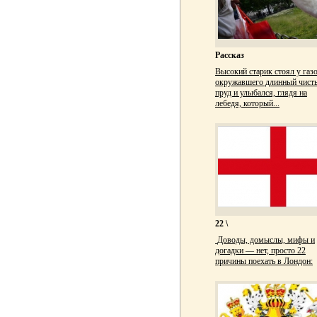
Рассказ
Высокий старик стоял у газо
окружавшего длинный чист
пруд и улыбался, глядя на
лебедя, который...
22 \
Доводы, домыслы, мифы и
догадки — нет, просто 22
причины поехать в Лондон: