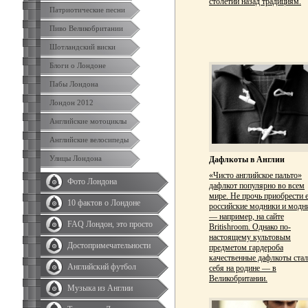
столетий назад традициям.
Патриотические песни
Пиво Великобритании
Шотландский виски
Блоги о Лондоне
Пабы Лондона
Лондон 2012
Английские мотоциклы
Английские велосипеды
Улицы Лондона
Дафлкоты в Англии
«Чисто английское пальто»
Фото Лондона
дафлкот популярно во всем
мире. Не прочь приобрести е
10 фактов о Лондоне
российские модники и модн
— например, на сайте
FAQ Лондон, это просто
Britishroom. Однако по-
настоящему культовым
Достопримечательности
предметом гардероба
качественные дафлкоты стал
Английский футбол
себя на родине — в
Великобритании.
Музыка из Англии