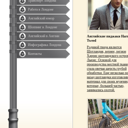
Транспорт Лондона
Работа в Лондоне
Английский юмор
Шоппинг в Лондоне
Английский в Англии
Английские пиджаки Harr
Tweed
Инфографика Лондона
Родиной твида является
Шотландия, вернее, регион
Контакты
Харрис шотландского остро
Льюис. Основой для
производства местной ткани
стала овечья шерсть грубой
обработки. Еще несколько в
назад шотландки изготавли
материал для своих мужчин
которые, большей частью,
занимались охотой.