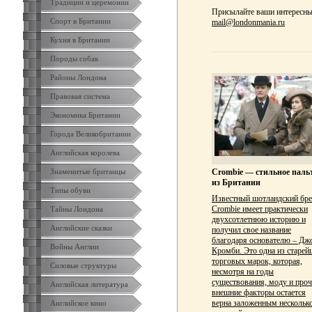
Традиции и церемонии
Присылайте ваши интересные
Спорт в Британии
mail@londonmania.ru
Кухня в Британии
Породы собак
Районы Лондона
Правовая система
Экономика Британии
Города Великобритании
Английская королева
Crombie — стильное паль
Знаменитые британцы
из Британии
Типы обуви
Известный шотландский бр
Crombie имеет практически
Тайны Лондона
двухсотлетнюю историю и
Английские сказки
получил свое название
благодаря основателю – Дж
Войны Англии
Кромби. Это одна из старе
торговых марок, которая,
Силовые структуры
несмотря на годы
существования, моду и проч
Английская литература
внешние факторы остается
верна заложенным нескольк
Английское кино