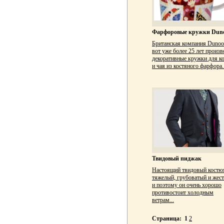
Фарфоровые кружки Dun
Британская компания Duno
вот уже более 25 лет произв
декоративные кружки для к
и чая из костяного фарфора..
Твидовый пиджак
Настоящий твидовый костю
тяжелый, грубоватый и жест
и поэтому он очень хорошо
противостоит холодным
ветрам...
Страница:
1
2