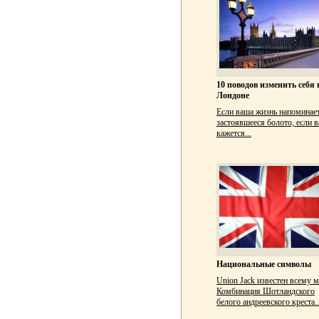
10 поводов изменить себя 
Лондоне
Если ваша жизнь напоминае
застоявшееся болото, если 
кажется...
Национальные символы
Union Jack известен всему м
Комбинация Шотландского
белого андреевского креста..