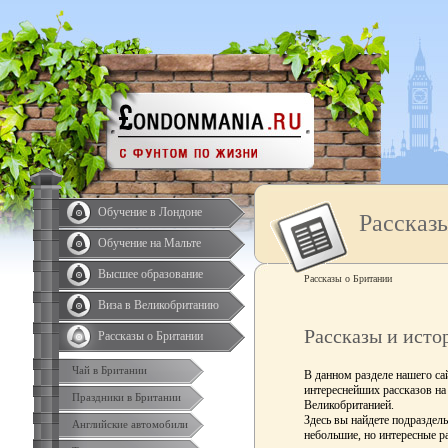
Обучение в Лондоне
Рассказ
Обучение на Мальте
Высшее образование
Рассказы о Британии
Виза в Великобританию
Рассказы и исто
Рассказы о Британии
Чай в Британии
В данном разделе нашего са
интереснейших рассказов на
Праздники в Британии
Великобританией.
Здесь вы найдете подразделы
Английские автомобили
небольшие, но интересные р