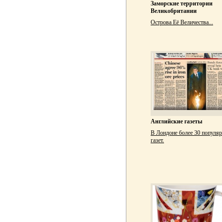
Заморские территории
Великобритании
Острова Её Величества...
Английские газеты
В Лондоне более 30 популя
газет.