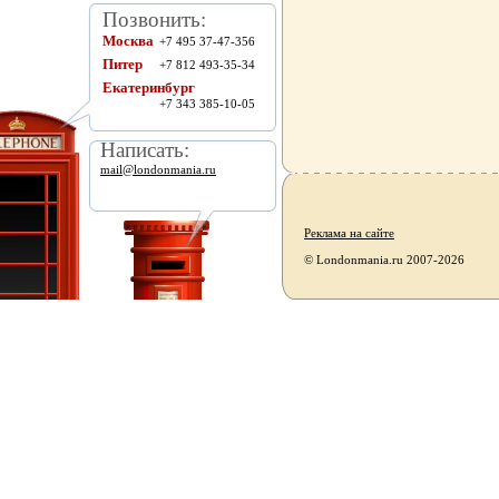
Позвонить:
Москва
+7 495 37-47-356
Питер
+7 812 493-35-34
Екатеринбург
+7 343 385-10-05
Написать:
mail@londonmania.ru
Реклама на сайте
© Londonmania.ru 2007-2026