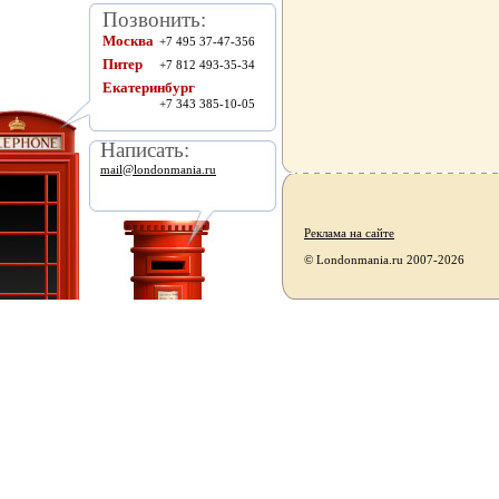
Позвонить:
Москва
+7 495 37-47-356
Питер
+7 812 493-35-34
Екатеринбург
+7 343 385-10-05
Написать:
mail@londonmania.ru
Реклама на сайте
© Londonmania.ru 2007-2026