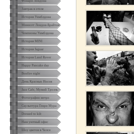
Фонари Лондона
Завтрак в отеле
История Уимблдона
Минисет Лондон-Брайтон
Чемпионы Уимблдона
История MINI
История Jaguar
История Land Rover
Happy Pancake day
Bonfire night
День Красных Носов
Jazz Cafe, Мумий Тролль
Фотографии метро
Скульптура Генри Мура
Dressed to kilt
Наш уютный офис
Шоу цветов в Челси