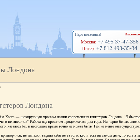
Надо позвонить!
Все конта
+7 495 37-47-356
Москва:
+7 812 493-35-34
Питер:
ры Лондона
а
гстеров Лондона
на Хогга — шокирующая хроника жизни современных гангстеров Лондона. "Я быстро
чего неизвестно»" Работа над проектом продолжалась два года. На черно-белых снимк
ого, казалось бы, в настоящее время точно не может быть. Тем не менее они существуют
е притворялся, не пытался выдать себя не за того, кто я есть на самом деле, то есть 