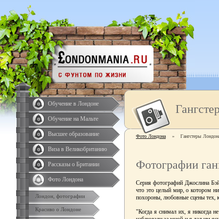
Обучение в Лондоне
Гангсте
Обучение на Мальте
Высшее образование
Фото Лондона
»
Гангстеры Лондон
Виза в Великобританию
Фотографии ган
Рассказы о Британии
Фото Лондона
Серия фотографий Джослина Бэй
что это целый мир, о котором ни
Лондон, фотографии
похороны, любовные сцены тех, к
Красиво о Лондоне
"Когда я снимал их, я никогда н