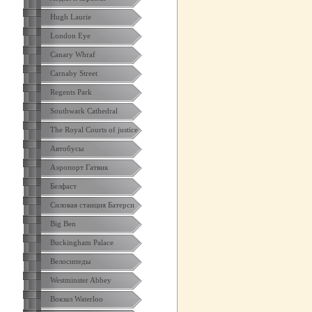
Hugh Laurie
London Eye
Canary Whraf
Carnaby Street
Regents Park
Southwark Cathedral
The Royal Courts of justice
Автобусы
Аэропорт Гатвик
Белфаст
Силовая станция Батерси
Big Ben
Buckingham Palace
Велосипеды
Westminster Abbey
Вокзал Waterloo