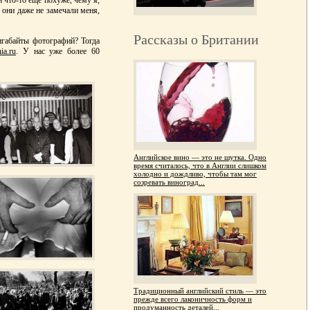
и что-то еще похуже, чему я,
 они даже не замечали меня,
Рассказы о Британии
игабайты фотографий? Тогда
ia.ru
. У нас уже более 60
Английское вино — это не шутка. Одно
время считалось, что в Англии слишком
холодно и дождливо, чтобы там мог
созревать виноград...
Традиционный английский стиль — это
прежде всего лаконичность форм и
продуманность деталей...