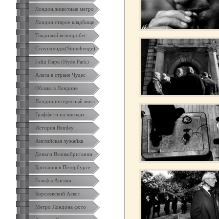
Лондон,животные метро
Лондон,старое кладбище
Твидовый велопробег
Стоунхендж(Stonehenge)
Гайд Парк (Hyde Park)
Алиса в стране Чудес
Облака в Лондоне
Лондон,интересный мост
Граффити на поездах
История Bentley
Английская лужайка
Деньги Великобритании
Британия в Петербурге
Гольф в Англии
Королевский Аскот
Метро Лондона фото