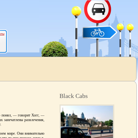
кты
Black Cabs
 понял, — говорит Хогг, —
ах запечатлены развлечения,
.
в моем мире. Они внимательно