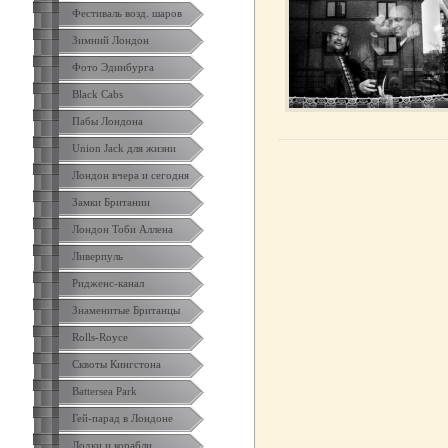
Фестиваль возд. шаров
Зимний Лондон
Фото Эдинбурга
Black Cabs
Пабы Лондона
Union Jack для жизни
Лондон вчера и сегодня
Замки Британии
Лондон Тоби Аллена
Ливерпуль
Ридженс-канал
Знаменитые Британцы
Rolls-Royce
Сквоты Кингстона
Battersea Park
Гей-парад в Лондоне
Лодки и корабли