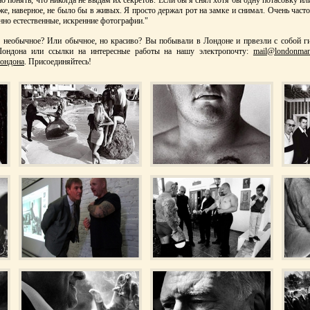
о понять, что никогда не выдам их секретов. Если бы я снял хотя бы одну потасовку ил
же, наверное, не было бы в живых. Я просто держал рот на замке и снимал. Очень часто
нно естественные, искренние фотографии."
 необычное? Или обычное, но красиво? Вы побывали в Лондоне и првезли с собой г
Лондона или ссылки на интересные работы на нашу электропочту:
mail@londonman
ондона
. Присоединяйтесь!