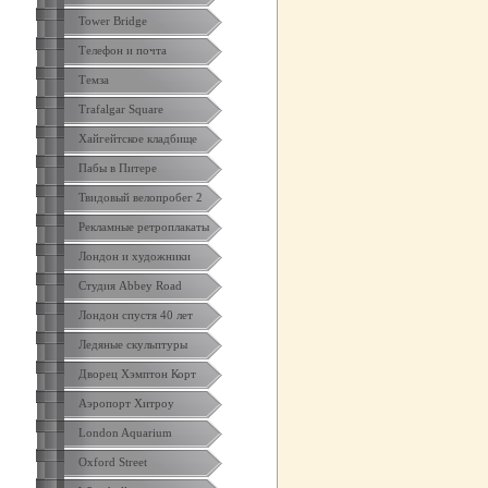
Tower Bridge
Телефон и почта
Темза
Trafalgar Square
Хайгейтское кладбище
Пабы в Питере
Твидовый велопробег 2
Рекламные ретроплакаты
Лондон и художники
Студия Abbey Road
Лондон спустя 40 лет
Ледяные скульптуры
Дворец Хэмптон Корт
Аэропорт Хитроу
London Aquarium
Oxford Street