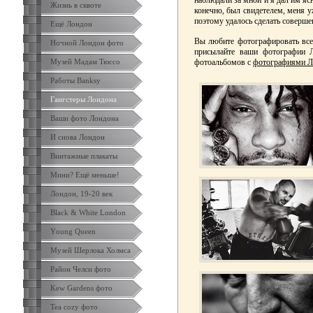
наблюдали за мной и я дал им ясн
Жизнь в сквоте
конечно, был свидетелем, меня у
поэтому удалось сделать соверше
Ещё Лондон
Вы любите фотографировать все
Ночной Лондон фото
присылайте ваши фотографии 
Музей Мадам Тюссо
фотоальбомов с
фотографиями Л
Работы Banksy
Гангстеры Лондона
Ваши фото Лондона
И снова Лондон
Винтажные плакаты
Мини? Ещё меньше!
Лондон, 19-20 век
Black & White London
Yоung Queen
Музей Шерлока Холмса
Район Челси фото
Kew Gardens фото
Tea cozy фото