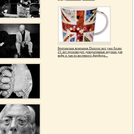
Британская компания Dunoon вот уже более
25 лет производит декоративные кружки для
кофе и чая из костяного фарфора...