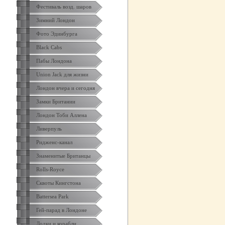
Фестиваль возд. шаров
Зимний Лондон
Фото Эдинбурга
Black Cabs
Пабы Лондона
Union Jack для жизни
Лондон вчера и сегодня
Замки Британии
Лондон Тоби Аллена
Ливерпуль
Ридженс-канал
Знаменитые Британцы
Rolls-Royce
Сквоты Кингстона
Battersea Park
Гей-парад в Лондоне
Лодки и корабли