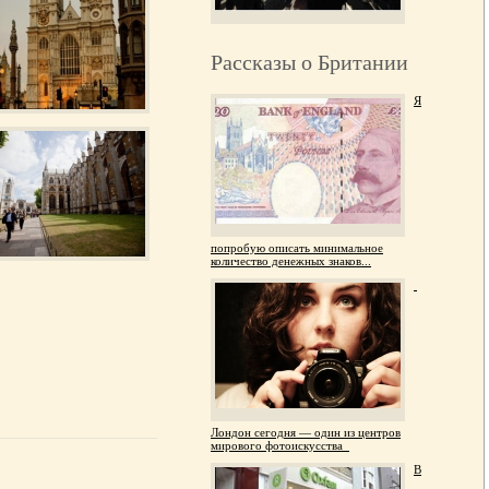
Рассказы о Британии
Я
попробую описать минимальное
количество денежных знаков...
Лондон сегодня — один из центров
мирового фотоискусства
В