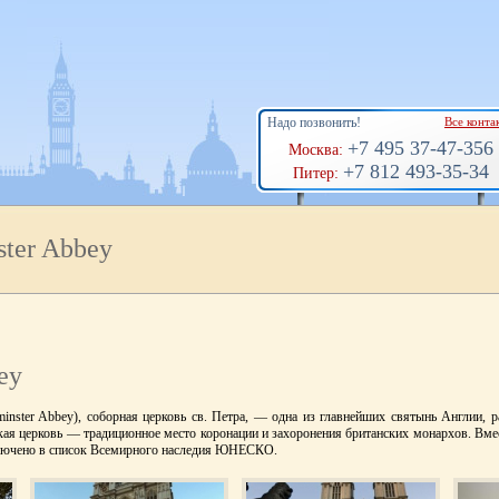
Надо позвонить!
Все конта
+7 495 37-47-356
Москва:
+7 812 493-35-34
Питер:
ster Abbey
ey
minster Abbey), соборная церковь св. Петра, — одна из главнейших святынь Англии, 
ская церковь — традиционное место коронации и захоронения британских монархов. Вм
лючено в список Всемирного наследия ЮНЕСКО.