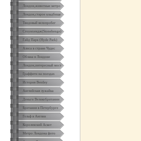
Лондон,животные метро
Лондон,старое кладбище
Твидовый велопробег
Стоунхендж(Stonehenge)
Гайд Парк (Hyde Park)
Алиса в стране Чудес
Облака в Лондоне
Лондон,интересный мост
Граффити на поездах
История Bentley
Английская лужайка
Деньги Великобритании
Британия в Петербурге
Гольф в Англии
Королевский Аскот
Метро Лондона фото