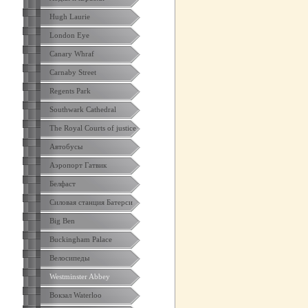
Hugh Laurie
London Eye
Canary Whraf
Carnaby Street
Regents Park
Southwark Cathedral
The Royal Courts of justice
Автобусы
Аэропорт Гатвик
Белфаст
Силовая станция Батерси
Big Ben
Buckingham Palace
Велосипеды
Westminster Abbey
Вокзал Waterloo