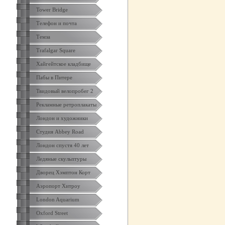
Tower Bridge
Телефон и почта
Темза
Trafalgar Square
Хайгейтское кладбище
Пабы в Питере
Твидовый велопробег 2
Рекламные ретроплакаты
Лондон и художники
Студия Abbey Road
Лондон спустя 40 лет
Ледяные скульптуры
Дворец Хэмптон Корт
Аэропорт Хитроу
London Aquarium
Oxford Street