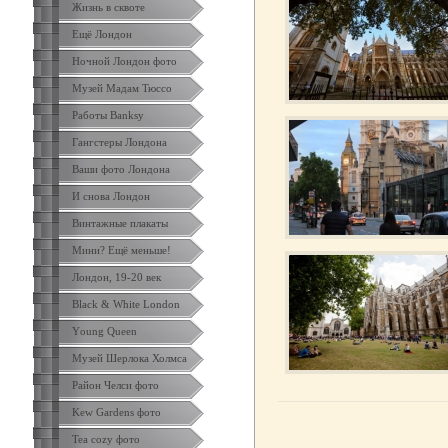
Жизнь в сквоте
Ещё Лондон
Ночной Лондон фото
Музей Мадам Тюссо
Работы Banksy
Гангстеры Лондона
Ваши фото Лондона
И снова Лондон
Винтажные плакаты
Мини? Ещё меньше!
Лондон, 19-20 век
Black & White London
Yоung Queen
Музей Шерлока Холмса
Район Челси фото
Kew Gardens фото
Tea cozy фото