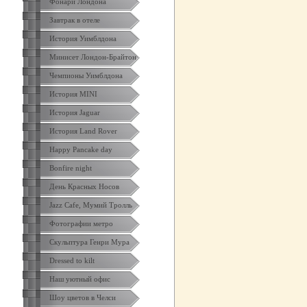
Фонари Лондона
Завтрак в отеле
История Уимблдона
Минисет Лондон-Брайтон
Чемпионы Уимблдона
История MINI
История Jaguar
История Land Rover
Happy Pancake day
Bonfire night
День Красных Носов
Jazz Cafe, Мумий Тролль
Фотографии метро
Скульптура Генри Мура
Dressed to kilt
Наш уютный офис
Шоу цветов в Челси