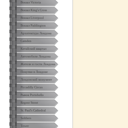
Вокзал Victoria
Вокзал King's Cross
Вокзал Liverpool
Вокзал Paddington
Архитектура Лондона
Camden
Китайский квартал
Автомобили Лондона
Жители и гости Лондона
Покупки в Лондоне
Лондонский монумент
Piccadilly Circus
Рынок Portobello
Regent Street
St. Paul's Cathedral
Soldiers
Tower