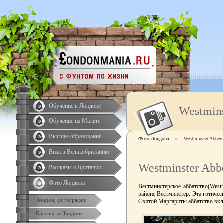
Обучение в Лондоне
Westmin
Обучение на Мальте
Высшее образование
Фото Лондона
»
Westminster Abbey
Виза в Великобританию
Westminster Abb
Рассказы о Британии
Фото Лондона
Вестминстерское аббатство(West
районе Вестминстер. Эта готиче
Лондон, фотографии
Святой Маргариты аббатство вк
Красиво о Лондоне