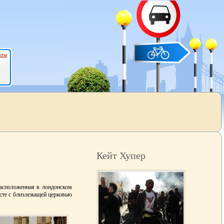
кты
Кейт Хупер
расположенная в лондонском
есте с близлежащей церковью