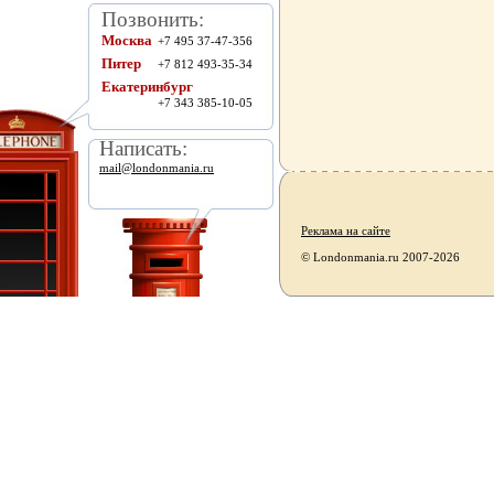
Позвонить:
Москва
+7 495 37-47-356
Питер
+7 812 493-35-34
Екатеринбург
+7 343 385-10-05
Написать:
mail@londonmania.ru
Реклама на сайте
© Londonmania.ru 2007-2026