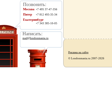
Позвонить:
Москва
+7 495 37-47-356
Питер
+7 812 493-35-34
Екатеринбург
+7 343 385-10-05
Написать:
mail@londonmania.ru
Реклама на сайте
© Londonmania.ru 2007-2026