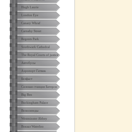
Hugh Laurie
London Eye
Canary Whraf
Carnaby Street
Regents Park
Southwark Cathedral
The Royal Courts of justice
Автобусы
Аэропорт Гатвик
Белфаст
Силовая станция Батерси
Big Ben
Buckingham Palace
Велосипеды
Westminster Abbey
Вокзал Waterloo