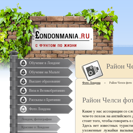
Обучение в Лондоне
Район Ч
Обучение на Мальте
Высшее образование
Фото Лондона
»
Район Челси фото
Виза в Великобританию
Район Челси фо
Рассказы о Британии
Фото Лондона
Какие у нас ассоциации со с
чем-то похож на английского
Лондон, фотографии
стоит того, чтобы говорить о
Здесь нет известных туристи
Красиво о Лондоне
ухоженные лужайки вызывают