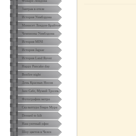
Фонари Лондона
Завтрак в отеле
История Уимблдона
Минисет Лондон-Брайтон
Чемпионы Уимблдона
История MINI
История Jaguar
История Land Rover
Happy Pancake day
Bonfire night
День Красных Носов
Jazz Cafe, Мумий Тролль
Фотографии метро
Скульптура Генри Мура
Dressed to kilt
Наш уютный офис
Шоу цветов в Челси