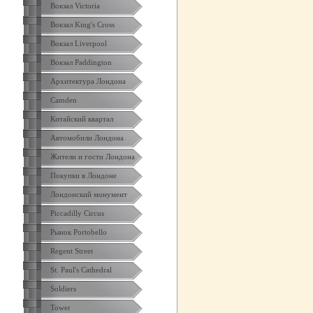
Вокзал Victoria
Вокзал King's Cross
Вокзал Liverpool
Вокзал Paddington
Архитектура Лондона
Camden
Китайский квартал
Автомобили Лондона
Жители и гости Лондона
Покупки в Лондоне
Лондонский монумент
Piccadilly Circus
Рынок Portobello
Regent Street
St. Paul's Cathedral
Soldiers
Tower