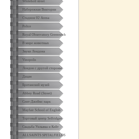
Whiteholl street
Набережная Виктории
Стадион 02 Arena
Police
Royal Observatory Greenwich
В мире животных
Звуки Лондона
Vinopolis
Лондон с другой стороны
Дацан
Британский музей
Abbey Road (Street)
Сент-Джеймс парк
Mayfair School of English
Торговый центр Selfridges
Свадьба Уильяма и Кейт
ALLSAINTS SPITALFIELDS