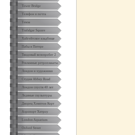
Tower Bridge
Телефон и почта
Темза
Trafalgar Square
Хайгейтское кладбище
Пабы в Питере
Твидовый велопробег 2
Рекламные ретроплакаты
Лондон и художники
Студия Abbey Road
Лондон спустя 40 лет
Ледяные скульптуры
Дворец Хэмптон Корт
Аэропорт Хитроу
London Aquarium
Oxford Street