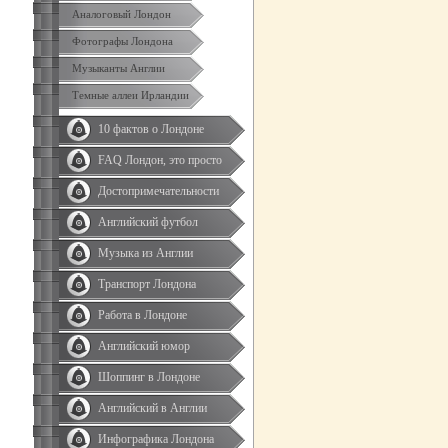
Аналоговый Лондон
Фотографы Лондона
Музыканты Англии
Темные аллеи Ирландии
10 фактов о Лондоне
FAQ Лондон, это просто
Достопримечательности
Английский футбол
Музыка из Англии
Транспорт Лондона
Работа в Лондоне
Английский юмор
Шоппинг в Лондоне
Английский в Англии
Инфографика Лондона