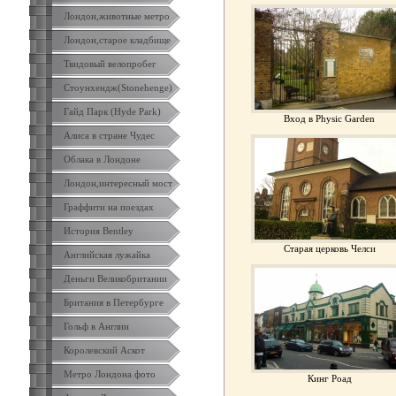
Лондон,животные метро
Лондон,старое кладбище
Твидовый велопробег
Стоунхендж(Stonehenge)
Гайд Парк (Hyde Park)
Вход в Physic Garden
Алиса в стране Чудес
Облака в Лондоне
Лондон,интересный мост
Граффити на поездах
История Bentley
Старая церковь Челси
Английская лужайка
Деньги Великобритании
Британия в Петербурге
Гольф в Англии
Королевский Аскот
Метро Лондона фото
Кинг Роад