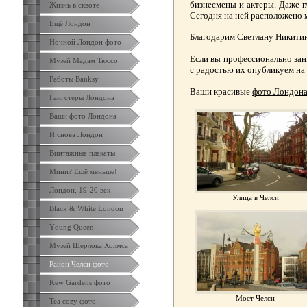
бизнесмены и актеры. Даже гл
Жизнь в сквоте
Сегодня на ней расположено 
Ещё Лондон
Благодарим Светлану Никитин
Ночной Лондон фото
Если вы профессионально зан
Музей Мадам Тюссо
с радостью их опубликуем на
Работы Banksy
Ваши красивые
фото Лондон
Гангстеры Лондона
Ваши фото Лондона
И снова Лондон
Винтажные плакаты
Мини? Ещё меньше!
Лондон, 19-20 век
Улица в Челси
Black & White London
Yоung Queen
Музей Шерлока Холмса
Район Челси фото
Kew Gardens фото
Мост Челси
Tea cozy фото