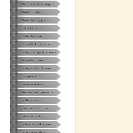
Фестиваль возд. шаров
Зимний Лондон
Фото Эдинбурга
Black Cabs
Пабы Лондона
Union Jack для жизни
Лондон вчера и сегодня
Замки Британии
Лондон Тоби Аллена
Ливерпуль
Ридженс-канал
Знаменитые Британцы
Rolls-Royce
Сквоты Кингстона
Battersea Park
Гей-парад в Лондоне
Лодки и корабли