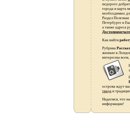
недорого добрать
города и карта 
необходимых для
Раздел Полезная
Петербурге и Ек
а также адреса р
Достопримечат
Как найти
работ
Рубрика
Расска
жизнью в Лондон
интересны всем,
острова ждут ва
твида
и традици
Надеемся, что на
информации!