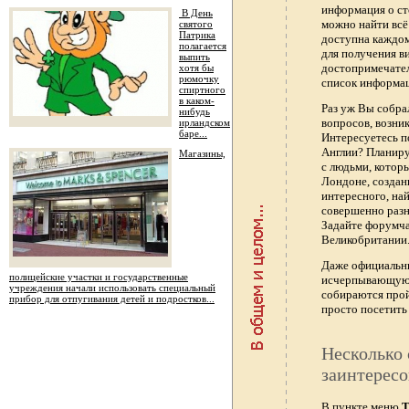
информация о ст
В День
можно найти всё
святого
Патрика
доступна каждо
полагается
для получения в
выпить
достопримечател
хотя бы
рюмочку
список информац
спиртного
в каком-
Раз уж Вы собра
нибудь
вопросов, возник
ирландском
баре...
Интересуетесь п
Англии? Планиру
Магазины,
с людьми, котор
Лондоне, создан
интересного, най
совершенно раз
Задайте форумч
Великобритании.
Даже официальны
полицейские участки и государственные
исчерпывающую 
учреждения начали использовать специальный
собираются прой
прибор для отпугивания детей и подростков...
просто посетить 
Несколько 
заинтересо
В пункте меню
Т