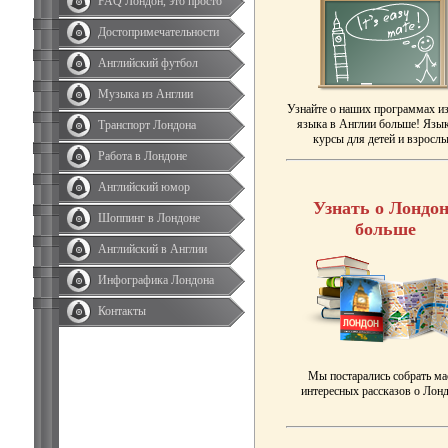
FAQ Лондон, это просто
Достопримечательности
Английский футбол
Музыка из Англии
Узнайте о наших программах и
языка в Англии больше! Язы
Транспорт Лондона
курсы для детей и взрослы
Работа в Лондоне
Английский юмор
Узнать о Лондон
Шоппинг в Лондоне
больше
Английский в Англии
Инфографика Лондона
Контакты
Мы постарались собрать ма
интересных рассказов о Лонд