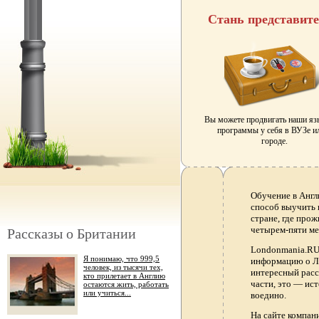
Стань представит
Вы можете продвигать наши я
программы у себя в ВУЗе и
городе.
Обучение в Англ
способ выучить 
стране, где прож
четырем-пяти ме
Рассказы о Британии
Londonmania.RU 
Я понимаю, что 999,5
информацию о Ло
человек, из тысячи тех,
интересный расс
кто прилетает в Англию
части, это — ис
остаются жить, работать
или учиться...
воедино.
На сайте компа