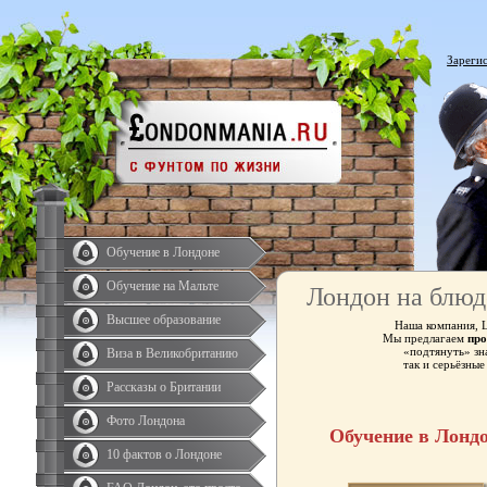
Зареги
Обучение в Лондоне
Обучение на Мальте
Лондон на блюд
Высшее образование
Наша компания, 
Мы предлагаем
про
«подтянуть» зн
Виза в Великобританию
так и серьёзны
Рассказы о Британии
Фото Лондона
Обучение в Лонд
10 фактов о Лондоне