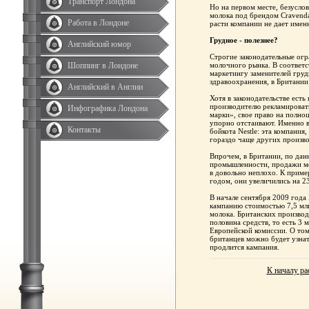
Транспорт Лондона
Но на первом месте, безусло
молока под брендом Cravendal
Работа в Лондоне
расти компании не дает имен
Грудное - полезнее?
Английский юмор
Строгие законодательные огр
Шоппинг в Лондоне
молочного рынка. В соответ
маркетингу заменителей гру
здравоохранения, в Британии
Английский в Англии
Хотя в законодательстве ест
производителю рекламировать
Инфографика Лондона
марки», свое право на полно
упорно отстаивают. Именно в
Контакты
бойкота Nestle: эта компания
гораздо чаще других произво
Впрочем, в Британии, по да
промышленности, продажи мо
в довольно неплохо. К приме
годом, они увеличились на 2
В начале сентября 2009 года
кампанию стоимостью 7,5 мл
молока. Британских произво
половина средств, то есть 3 м
Европейской комиссии. О том
британцев можно будет узнат
продлится кампания.
К началу ра