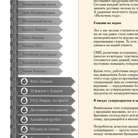
поставляют продукцию местн
Патриотические песни
Сегодня каждый житель остр
заказать доставку молока по
А ударники молочного труда 
Пиво Великобритании
«Молочник года».
Шотландский виски
Гонения на коров
Блоги о Лондоне
Это у нас молоко считается 
же не так давно стало извест
Пабы Лондона
жизнедеятельности коровы з
парниковыми газами. То есть
климата на нашей планете.
Лондон 2012
СМИ, различные ассоциации,
Английские мотоциклы
(многие из которых чувствую
стесняются злых деяний, нев
Английские велосипеды
постоянно повышать осведомл
Улицы Лондона
Кроме того, работники индус
над выведением более соверш
этого года одна из крупнейш
Фото Лондона
специальный знак на этикетк
коровами — передовиками бо
коровы, по утверждению прои
10 фактов о Лондоне
продукты их жизнедеятельно
FAQ Лондон, это просто
В тисках супермаркетов и з
Влиятельные сети супермарке
Достопримечательности
с вредными коровами, но и 
Британии господствует privat
товар, продающийся в магази
Английский футбол
Потребитель зачастую предпо
Музыка из Англии
супермаркете — просто потом
между несколькими брендами 