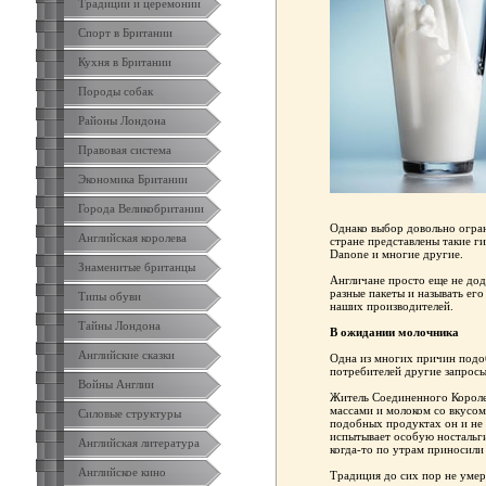
Традиции и церемонии
Спорт в Британии
Кухня в Британии
Породы собак
Районы Лондона
Правовая система
Экономика Британии
Города Великобритании
Однако выбор довольно огран
Английская королева
стране представлены такие ги
Danone и многие другие.
Знаменитые британцы
Англичане просто еще не дод
разные пакеты и называть его
Типы обуви
наших производителей.
Тайны Лондона
В ожидании молочника
Английские сказки
Одна из многих причин подо
потребителей другие запросы
Войны Англии
Житель Соединенного Короле
массами и молоком со вкусом
Силовые структуры
подобных продуктах он и не 
испытывает особую ностальг
Английская литература
когда-то по утрам приносили
Английское кино
Традиция до сих пор не умер