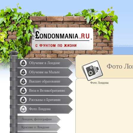
Обучение в Лондоне
Фото Ло
Обучение на Мальте
Высшее образование
Фото Лондона
Виза в Великобританию
Рассказы о Британии
Фото Лондона
Лондон, фотографии
Красиво о Лондоне