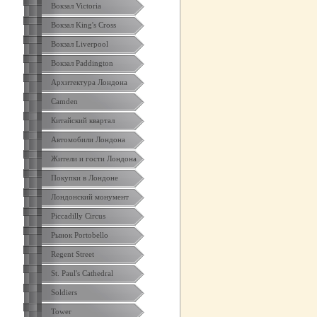
Вокзал Victoria
Вокзал King's Cross
Вокзал Liverpool
Вокзал Paddington
Архитектура Лондона
Camden
Китайский квартал
Автомобили Лондона
Жители и гости Лондона
Покупки в Лондоне
Лондонский монумент
Piccadilly Circus
Рынок Portobello
Regent Street
St. Paul's Cathedral
Soldiers
Tower