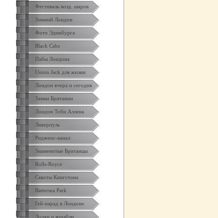
Фестиваль возд. шаров
Зимний Лондон
Фото Эдинбурга
Black Cabs
Пабы Лондона
Union Jack для жизни
Лондон вчера и сегодня
Замки Британии
Лондон Тоби Аллена
Ливерпуль
Ридженс-канал
Знаменитые Британцы
Rolls-Royce
Сквоты Кингстона
Battersea Park
Гей-парад в Лондоне
Лодки и корабли