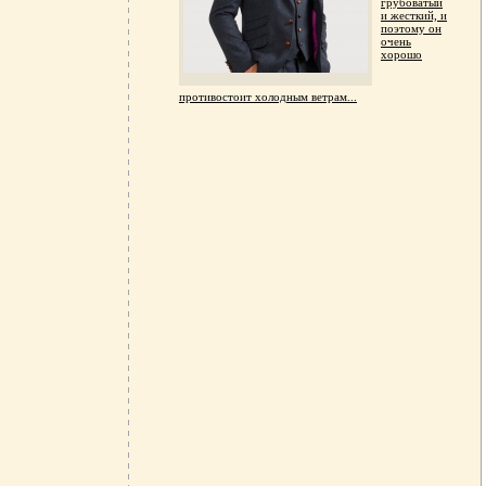
грубоватый
и жесткий, и
поэтому он
очень
хорошо
противостоит холодным ветрам...