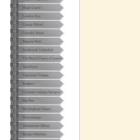
Hugh Laurie
London Eye
Canary Whraf
Carnaby Street
Regents Park
Southwark Cathedral
The Royal Courts of justice
Автобусы
Аэропорт Гатвик
Белфаст
Силовая станция Батерси
Big Ben
Buckingham Palace
Велосипеды
Westminster Abbey
Вокзал Waterloo