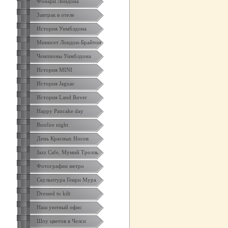
Фонари Лондона
Завтрак в отеле
История Уимблдона
Минисет Лондон-Брайтон
Чемпионы Уимблдона
История MINI
История Jaguar
История Land Rover
Happy Pancake day
Bonfire night
День Красных Носов
Jazz Cafe, Мумий Тролль
Фотографии метро
Скульптура Генри Мура
Dressed to kilt
Наш уютный офис
Шоу цветов в Челси