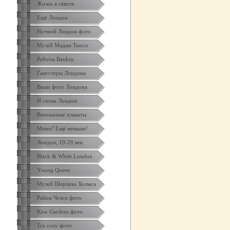
Жизнь в сквоте
Ещё Лондон
Ночной Лондон фото
Музей Мадам Тюссо
Работы Banksy
Гангстеры Лондона
Ваши фото Лондона
И снова Лондон
Винтажные плакаты
Мини? Ещё меньше!
Лондон, 19-20 век
Black & White London
Yоung Queen
Музей Шерлока Холмса
Район Челси фото
Kew Gardens фото
Tea cozy фото