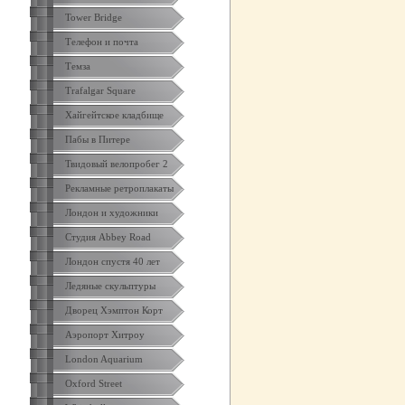
Tower Bridge
Телефон и почта
Темза
Trafalgar Square
Хайгейтское кладбище
Пабы в Питере
Твидовый велопробег 2
Рекламные ретроплакаты
Лондон и художники
Студия Abbey Road
Лондон спустя 40 лет
Ледяные скульптуры
Дворец Хэмптон Корт
Аэропорт Хитроу
London Aquarium
Oxford Street