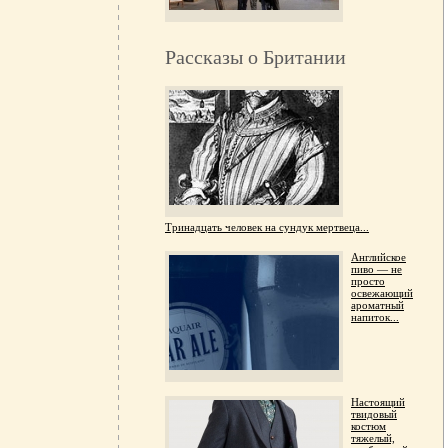
Рассказы о Британии
Тринадцать человек на сундук мертвеца...
Английское
пиво — не
просто
освежающий
ароматный
напиток...
Настоящий
твидовый
костюм
тяжелый,