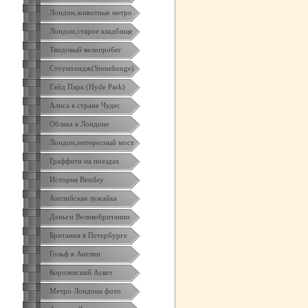
Лондон,животные метро
Лондон,старое кладбище
Твидовый велопробег
Стоунхендж(Stonehenge)
Гайд Парк (Hyde Park)
Алиса в стране Чудес
Облака в Лондоне
Лондон,интересный мост
Граффити на поездах
История Bentley
Английская лужайка
Деньги Великобритании
Британия в Петербурге
Гольф в Англии
Королевский Аскот
Метро Лондона фото