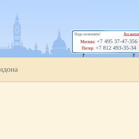
Надо позвонить!
Все конта
+7 495 37-47-356
Москва:
+7 812 493-35-34
Питер:
ндона