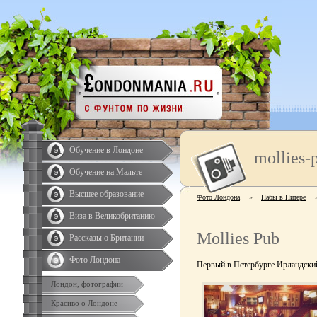
Обучение в Лондоне
mollies-
Обучение на Мальте
Высшее образование
Фото Лондона
»
Пабы в Питере
Виза в Великобританию
Mollies Pub
Рассказы о Британии
Фото Лондона
Первый в Петербурге Ирландский
Лондон, фотографии
Красиво о Лондоне