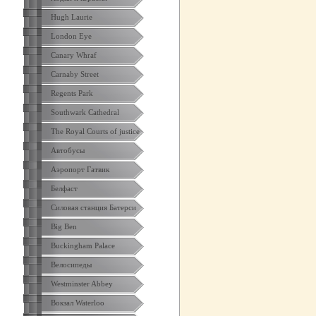
Hugh Laurie
London Eye
Canary Whraf
Carnaby Street
Regents Park
Southwark Cathedral
The Royal Courts of justice
Автобусы
Аэропорт Гатвик
Белфаст
Силовая станция Батерси
Big Ben
Buckingham Palace
Велосипеды
Westminster Abbey
Вокзал Waterloo