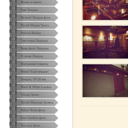
Жизнь в сквоте
Ещё Лондон
Ночной Лондон фото
Музей Мадам Тюссо
Работы Banksy
Гангстеры Лондона
Ваши фото Лондона
И снова Лондон
Винтажные плакаты
Мини? Ещё меньше!
Лондон, 19-20 век
Black & White London
Yоung Queen
Музей Шерлока Холмса
Район Челси фото
Kew Gardens фото
Tea cozy фото