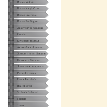
Вокзал Victoria
Вокзал King's Cross
Вокзал Liverpool
Вокзал Paddington
Архитектура Лондона
Camden
Китайский квартал
Автомобили Лондона
Жители и гости Лондона
Покупки в Лондоне
Лондонский монумент
Piccadilly Circus
Рынок Portobello
Regent Street
St. Paul's Cathedral
Soldiers
Tower