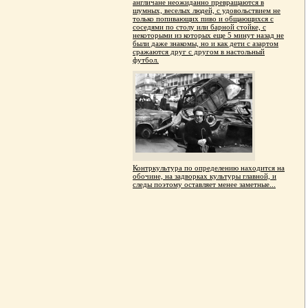
англичане неожиданно превращаются в
шумных, веселых людей, с удовольствием не
только попивающих пиво и общающихся с
соседями по столу или барной стойке, с
некоторыми из которых еще 5 минут назад не
были даже знакомы, но и как дети с азартом
сражаются друг с другом в настольный
футбол.
Контркультура по определению находится на
обочине, на задворках культуры главной, и
следы поэтому оставляет менее заметные...