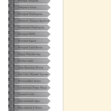
Фонари Лондона
Завтрак в отеле
История Уимблдона
Минисет Лондон-Брайтон
Чемпионы Уимблдона
История MINI
История Jaguar
История Land Rover
Happy Pancake day
Bonfire night
День Красных Носов
Jazz Cafe, Мумий Тролль
Фотографии метро
Скульптура Генри Мура
Dressed to kilt
Наш уютный офис
Шоу цветов в Челси