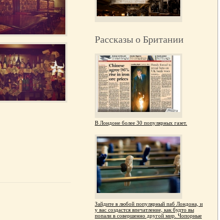
Рассказы о Британии
В Лондоне более 30 популярных газет.
Зайдите в любой популярный паб Лондона, и
у вас создастся впечатление, как будто вы
попали в совершенно другой мир. Чопорные