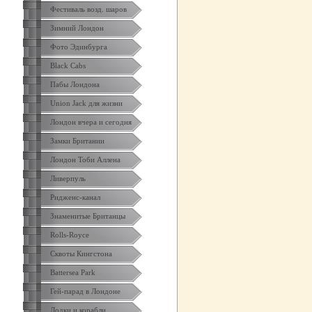
Фестиваль возд. шаров
Зимний Лондон
Фото Эдинбурга
Black Cabs
Пабы Лондона
Union Jack для жизни
Лондон вчера и сегодня
Замки Британии
Лондон Тоби Аллена
Ливерпуль
Ридженс-канал
Знаменитые Британцы
Rolls-Royce
Сквоты Кингстона
Battersea Park
Гей-парад в Лондоне
Лодки и корабли