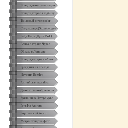
Лондон,животные метро
Лондон,старое кладбище
Твидовый велопробег
Стоунхендж(Stonehenge)
Гайд Парк (Hyde Park)
Алиса в стране Чудес
Облака в Лондоне
Лондон,интересный мост
Граффити на поездах
История Bentley
Английская лужайка
Деньги Великобритании
Британия в Петербурге
Гольф в Англии
Королевский Аскот
Метро Лондона фото