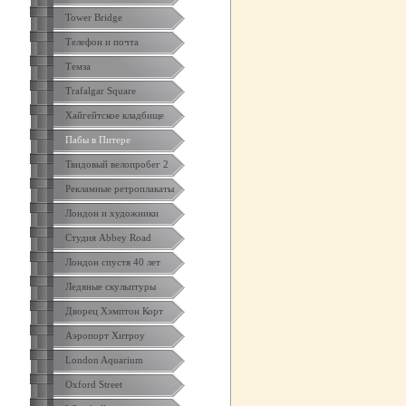
Tower Bridge
Телефон и почта
Темза
Trafalgar Square
Хайгейтское кладбище
Пабы в Питере
Твидовый велопробег 2
Рекламные ретроплакаты
Лондон и художники
Студия Abbey Road
Лондон спустя 40 лет
Ледяные скульптуры
Дворец Хэмптон Корт
Аэропорт Хитроу
London Aquarium
Oxford Street