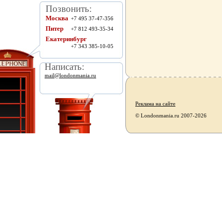
Позвонить:
Москва
+7 495 37-47-356
Питер
+7 812 493-35-34
Екатеринбург
+7 343 385-10-05
Написать:
mail@londonmania.ru
Реклама на сайте
© Londonmania.ru 2007-2026