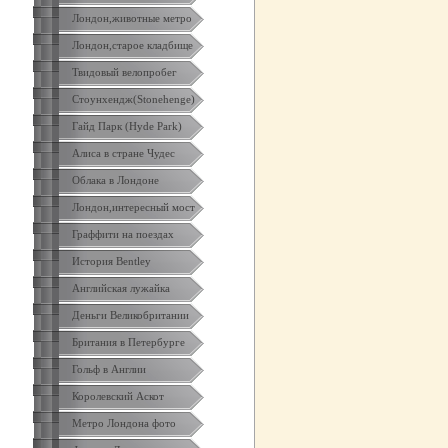
Лондон,животные метро
Лондон,старое кладбище
Твидовый велопробег
Стоунхендж(Stonehenge)
Гайд Парк (Hyde Park)
Алиса в стране Чудес
Облака в Лондоне
Лондон,интересный мост
Граффити на поездах
История Bentley
Английская лужайка
Деньги Великобритании
Британия в Петербурге
Гольф в Англии
Королевский Аскот
Метро Лондона фото