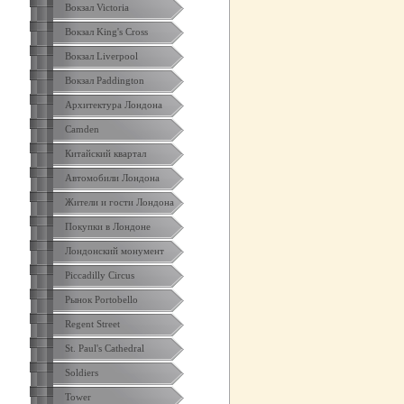
Вокзал Victoria
Вокзал King's Cross
Вокзал Liverpool
Вокзал Paddington
Архитектура Лондона
Camden
Китайский квартал
Автомобили Лондона
Жители и гости Лондона
Покупки в Лондоне
Лондонский монумент
Piccadilly Circus
Рынок Portobello
Regent Street
St. Paul's Cathedral
Soldiers
Tower