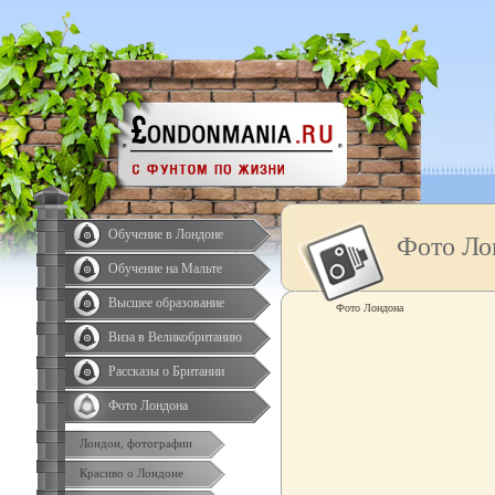
Обучение в Лондоне
Фото Ло
Обучение на Мальте
Высшее образование
Фото Лондона
Виза в Великобританию
Рассказы о Британии
Фото Лондона
Лондон, фотографии
Красиво о Лондоне