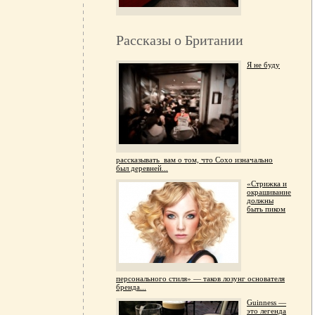
Рассказы о Британии
Я не буду
рассказывать вам о том, что Сохо изначально
был деревней...
«Стрижка и
окрашивание
должны
быть пиком
персонального стиля» — таков лозунг основателя
бренда...
Guinness —
это легенда