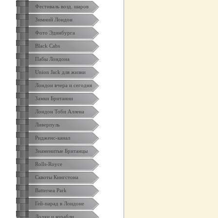
Фестиваль возд. шаров
Зимний Лондон
Фото Эдинбурга
Black Cabs
Пабы Лондона
Union Jack для жизни
Лондон вчера и сегодня
Замки Британии
Лондон Тоби Аллена
Ливерпуль
Ридженс-канал
Знаменитые Британцы
Rolls-Royce
Сквоты Кингстона
Battersea Park
Гей-парад в Лондоне
Лодки и корабли