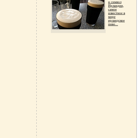
и символ
Ирландии,
самое
известное в
мире
ирландское
пиво...