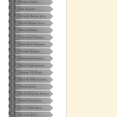
Жизнь в сквоте
Ещё Лондон
Ночной Лондон фото
Музей Мадам Тюссо
Работы Banksy
Гангстеры Лондона
Ваши фото Лондона
И снова Лондон
Винтажные плакаты
Мини? Ещё меньше!
Лондон, 19-20 век
Black & White London
Yоung Queen
Музей Шерлока Холмса
Район Челси фото
Kew Gardens фото
Tea cozy фото