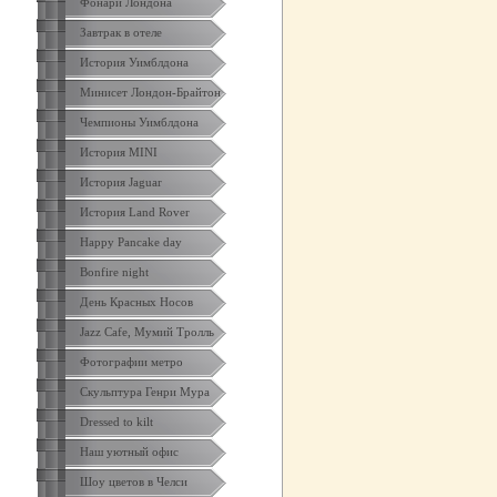
Фонари Лондона
Завтрак в отеле
История Уимблдона
Минисет Лондон-Брайтон
Чемпионы Уимблдона
История MINI
История Jaguar
История Land Rover
Happy Pancake day
Bonfire night
День Красных Носов
Jazz Cafe, Мумий Тролль
Фотографии метро
Скульптура Генри Мура
Dressed to kilt
Наш уютный офис
Шоу цветов в Челси