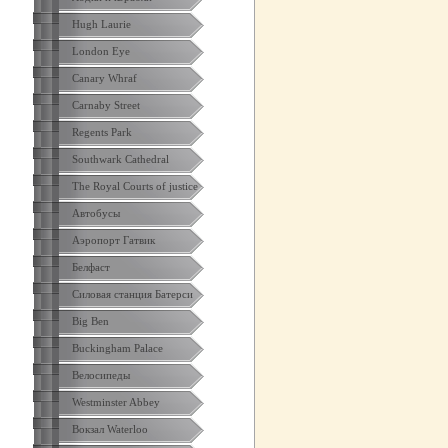
Hugh Laurie
London Eye
Canary Whraf
Carnaby Street
Regents Park
Southwark Cathedral
The Royal Courts of justice
Автобусы
Аэропорт Гатвик
Белфаст
Силовая станция Батерси
Big Ben
Buckingham Palace
Велосипеды
Westminster Abbey
Вокзал Waterloo