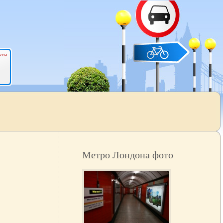
кты
Метро Лондона фото