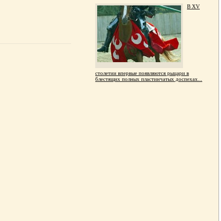
В XV
столетии впервые появляются рыцари в
блестящих полных пластинчатых доспехах...