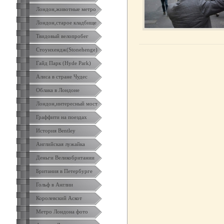
Лондон,животные метро
Лондон,старое кладбище
Твидовый велопробег
Стоунхендж(Stonehenge)
Гайд Парк (Hyde Park)
Алиса в стране Чудес
Облака в Лондоне
Лондон,интересный мост
Граффити на поездах
История Bentley
Английская лужайка
Деньги Великобритании
Британия в Петербурге
Гольф в Англии
Королевский Аскот
Метро Лондона фото