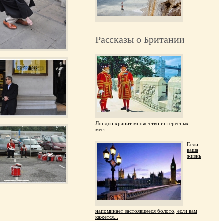
Рассказы о Британии
Лондон хранит множество интересных
мест...
Если
ваша
жизнь
напоминает застоявшееся болото, если вам
кажется...