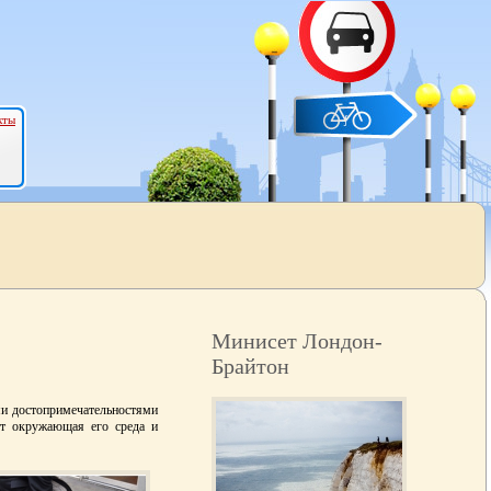
кты
Минисет Лондон-
Брайтон
ыми достопримечательностями
ет окружающая его среда и