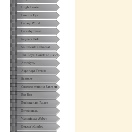
Hugh Laurie
London Eye
Canary Whraf
Carnaby Street
Regents Park
Southwark Cathedral
The Royal Courts of justice
Автобусы
Аэропорт Гатвик
Белфаст
Силовая станция Батерси
Big Ben
Buckingham Palace
Велосипеды
Westminster Abbey
Вокзал Waterloo