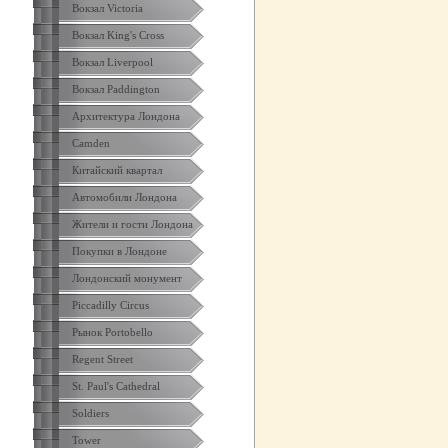
Вокзал Victoria
Вокзал King's Cross
Вокзал Liverpool
Вокзал Paddington
Архитектура Лондона
Camden
Китайский квартал
Автомобили Лондона
Жители и гости Лондона
Покупки в Лондоне
Лондонский монумент
Piccadilly Circus
Рынок Portobello
Regent Street
St. Paul's Cathedral
Soldiers
Tower