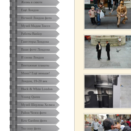
Жизнь в сквоте
Ещё Лондон
Ночной Лондон фото
Музей Мадам Тюссо
Работы Banksy
Гангстеры Лондона
Ваши фото Лондона
И снова Лондон
Винтажные плакаты
Мини? Ещё меньше!
Лондон, 19-20 век
Black & White London
Yоung Queen
Музей Шерлока Холмса
Район Челси фото
Kew Gardens фото
Tea cozy фото