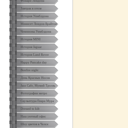
Фонари Лондона
Завтрак в отеле
История Уимблдона
Минисет Лондон-Брайтон
Чемпионы Уимблдона
История MINI
История Jaguar
История Land Rover
Happy Pancake day
Bonfire night
День Красных Носов
Jazz Cafe, Мумий Тролль
Фотографии метро
Скульптура Генри Мура
Dressed to kilt
Наш уютный офис
Шоу цветов в Челси