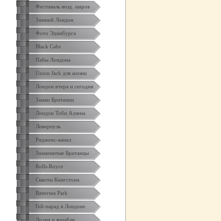
Фестиваль возд. шаров
Зимний Лондон
Фото Эдинбурга
Black Cabs
Пабы Лондона
Union Jack для жизни
Лондон вчера и сегодня
Замки Британии
Лондон Тоби Аллена
Ливерпуль
Ридженс-канал
Знаменитые Британцы
Rolls-Royce
Сквоты Кингстона
Battersea Park
Гей-парад в Лондоне
Лодки и корабли