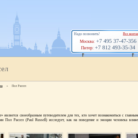
Надо позвонить!
Все конта
+7 495 37-47-356
Москва:
+7 812 493-35-34
Питер:
сел
на
»
Пол Рассел
ide» является своеобразным путеводителем для тех, кто хочет познакомиться с главн
 Пол Рассел (Paul Russell) исследует, как на поведение и эмоции человека влия