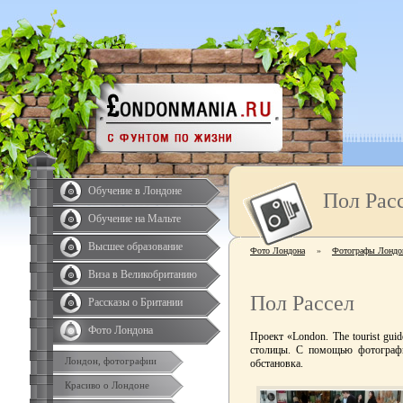
Обучение в Лондоне
Пол Рас
Обучение на Мальте
Высшее образование
Фото Лондона
»
Фотографы Лондо
Виза в Великобританию
Пол Рассел
Рассказы о Британии
Фото Лондона
Проект «London. The tourist gu
столицы. С помощью фотографии
Лондон, фотографии
обстановка.
Красиво о Лондоне