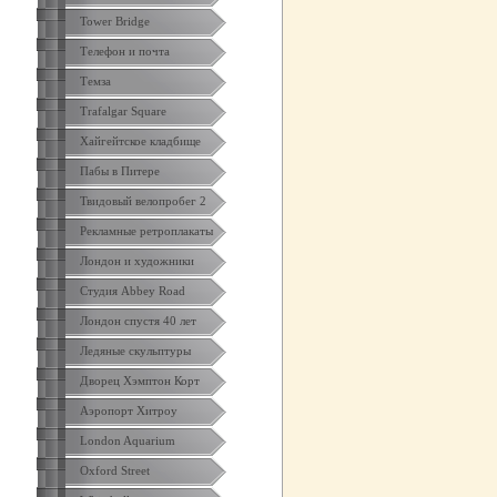
Tower Bridge
Телефон и почта
Темза
Trafalgar Square
Хайгейтское кладбище
Пабы в Питере
Твидовый велопробег 2
Рекламные ретроплакаты
Лондон и художники
Студия Abbey Road
Лондон спустя 40 лет
Ледяные скульптуры
Дворец Хэмптон Корт
Аэропорт Хитроу
London Aquarium
Oxford Street