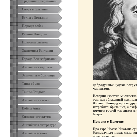
Традиции и церемонии
Спорт в Британии
Кухня в Британии
Породы собак
Районы Лондона
Правовая система
Экономика Британии
Города Великобритании
Английская королева
Знаменитые британцы
Типы обуви
добродушные чудаки, погруже
чем штамп.
Тайны Лондона
Истории известно множество
том, как обиженный невниман
Английские сказки
Филипп Леннард просил друг
истреблять британцев, а окс
Войны Англии
кормили гостей жареными ли
блюда.
Силовые структуры
Истории о Ньютоне
Английская литература
Про сэра Исаака Ньютона сущ
был мрачным и мелочным, за
Английское кино
соперничества.