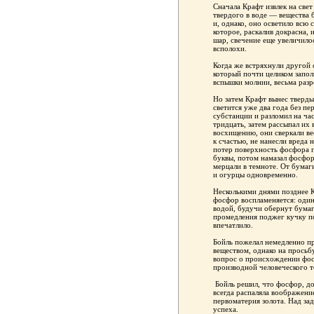
Сначала Крафт извлек на све
твердого в воде — вещества 
и, однако, оно осветило всю 
которое, раскалив докрасна, 
шар, свечение еще увеличило
всполохи.
Когда же встряхнули другой с
который почти целиком запол
вспышки молнии, весьма разр
Но затем Крафт вынес твердый
светится уже два года без пе
субстанции и разломил на ча
тридцать, затем рассыпал их 
восхищению, они сверкали вес
к счастью, не нанесли вреда
потер поверхность фосфора п
буквы, потом намазал фосфор
мерцали в темноте. От бумаг
и огурцы одновременно.
Несколькими днями позднее К
фосфор воспламеняется: один
водой, будучи обернут бумаго
промедления поджег кучку по
впечатлило.
Бойль пожелал немедленно п
веществом, однако на просьбу
вопрос о происхождении фосф
производной человеческого т
Бойль решил, что фосфор, до
всегда распаляла воображени
первоматерия золота. Над зад
успеха.