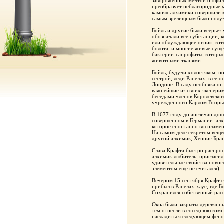
завороженных мечтой о «фил
преобразует неблагородные м
камня» алхимики совершили 
самым зрелищным было полу
Бойль и другие были всерье
обозначали все субстанции, ко
или «блуждающие огни», кот
болота, и многие живые сущес
бактерии-сапрофиты, которы
животными тканями.
Бойль, будучи холостяком, по
сестрой, леди Ранелах, в ее 
Лондоне. В саду особняка он
важнейшие из своих эксперим
беседами членов Королевског
учрежденного Карлом Втор
В 1677 году до англичан дош
совершенном в Германии: ал
которое спонтанно воспламен
На самом деле секретом веще
другой алхимик, Хенниг Бран
Слава Крафта быстро распрос
алхимик-любитель, пригласи
удивительные свойства нового
элементом еще не считался).
Вечером 15 сентября Крафт 
прибыл в Ранелах-хаус, где Б
Сохранился собственный расс
Окна были закрыты деревянны
тем отнесли в соседнюю комн
насладиться следующим фен