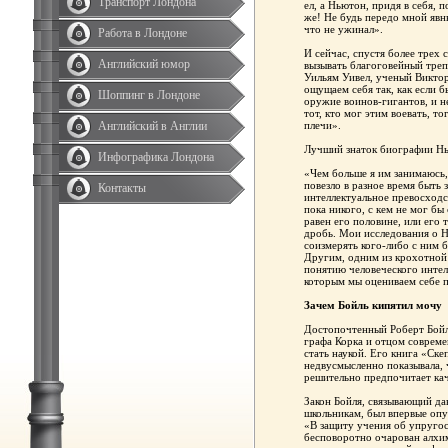
Транспорт Лондона
ел, а Ньютон, придя в себя, 
же! Не будь передо мной явны
что не ужинал».
Работа в Лондоне
И сейчас, спустя более трех
Английский юмор
вызывать благоговейный треп
Уильям Уивел, ученый Виктори
ощущаем себя так, как если б
Шоппинг в Лондоне
оружие воинов-гигантов, и н
тот, кто мог этим воевать, то
Английский в Англии
плечи».
Лучший знаток биографии Нь
Инфографика Лондона
«Чем больше я им занимаюсь,
повезло в разное время быть
Контакты
интеллектуальное превосходст
пока никого, с кем не мог бы
равен его половине, или его т
дробь. Мои исследования о Н
соизмерять кого-либо с ним 
Другим, одним из крохотной
понятию человеческого интел
которым мы оцениваем себе 
Зачем Бойль кипятил мочу
Достопочтенный Роберт Бойл
графа Корка и отцом соврем
стать наукой. Его книга «Ск
недвусмысленно показывала, 
решительно предпочитает ка
Закон Бойля, связывающий да
школьникам, был впервые опуб
«В защиту учения об упругос
бесповоротно очарован алхи