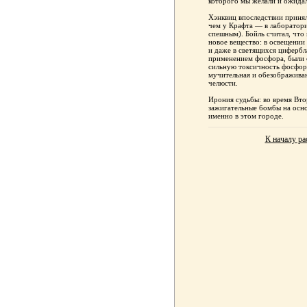
которого мы желали и ожида
Хэнквиц впоследствии принял
чем у Крафта — в лаборатори
спешным). Бойль считал, что
новое вещество: в освещении
и даже в светящихся цифербл
применением фосфора, были 
сильную токсичность фосфора
мучительная и обезображив
челюсти.
Ирония судьбы: во время Вт
зажигательные бомбы на осн
именно в этом городе.
К началу ра