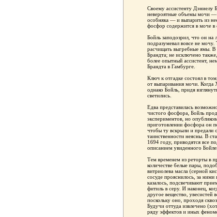
Своему ассистенту Дэниелу Б
невероятные объемы мочи — д
особняка — и выпарить из нее
фосфор содержится в моче в 
Бойль заподозрил, что он на
подразумевал вовсе не мочу.
расчищать выгребные ямы. В 
Брандта; не исключено также,
более опытный ассистент, не
Брандта в Гамбурге.
Ключ к отгадке состоял в том
от выпаривания мочи. Когда 
однако Бойль, придя взглянут
светились.
Едва представилась возможно
чистого фосфора, Бойль про
экспериментов, но опубликова
приготовлении фосфора он пе
чтобы ту вскрыли и предали о
таинственности неясны. В ст
1694 году, приводятся все по
описанием увиденного Бойлем
Тем временем из реторты в п
количестве белые пары, подо
витриолева масла (серной кис
сосуде прояснилось, за ними
казалось, подсвечивают прие
фитиль в серу. И наконец, ко
другое вещество, увесистей 
поскольку оно, проходя сквоз
Будучи оттуда извлечено (хотя
ряду эффектов и иных феноме