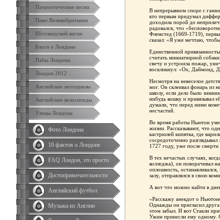
Патриотические песни
В непрерывном споре с ганн
кто первым придумал диффер
Пиво Великобритании
доходила порой до неприлич
радовался, что «бесповорот
Шотландский виски
Флемстед (1669-1719), перв
сказал: «Я уже мечтаю, чтоб
Блоги о Лондоне
Единственной привязанность
считать миниатюрной собаки 
Пабы Лондона
свечу и устроила пожар, ун
воскликнул: «Ох, Даймонд, Д
Лондон 2012
Несмотря на невеселое детств
Английские мотоциклы
мог. Он склеивал фонарь из м
школу, если дело было зимни
нибудь кошку и привязывал ей
Английские велосипеды
думали, что перед ними коме
несчастий.
Улицы Лондона
Во время работы Ньютон уме
жизни. Рассказывают, что од
Фото Лондона
кастрюлей кипятка, где варил
сосредоточенно разглядывал 
10 фактов о Лондоне
1727 году, уже после смерти 
В тех нечастых случаях, когд
FAQ Лондон, это просто
колледжа), он поворачивал н
оплошность, останавливался, 
Достопримечательности
залу, отправлялся в свою комн
А вот что можно найти в дне
Английский футбол
«Расскажу анекдот о Ньютон
Однажды он пригласил друга 
Музыка из Англии
этом забыл. И вот Стакли пр
Ужин принесли ему одному. С