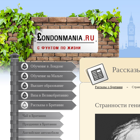
Обучение в Лондоне
Рассказ
Обучение на Мальте
Высшее образование
Рассказы о Британии
»
Стран
Виза в Великобританию
Странности ген
Рассказы о Британии
Чай в Британии
Праздники в Британии
Английские автомобили