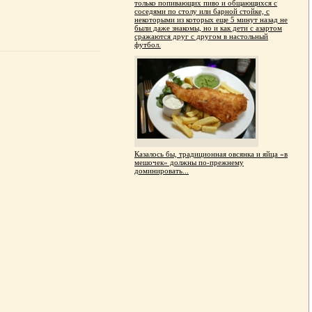
только попивающих пиво и общающихся с
соседями по столу или барной стойке, с
некоторыми из которых еще 5 минут назад не
были даже знакомы, но и как дети с азартом
сражаются друг с другом в настольный
футбол.
Казалось бы, традиционная овсянка и яйца «в
мешочек» должны по-прежнему
доминировать...