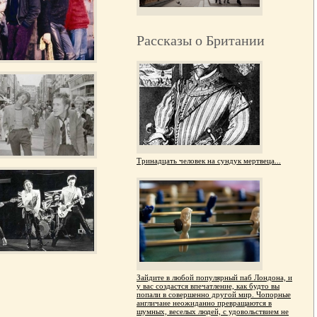
Рассказы о Британии
Тринадцать человек на сундук мертвеца...
Зайдите в любой популярный паб Лондона, и
у вас создастся впечатление, как будто вы
попали в совершенно другой мир. Чопорные
англичане неожиданно превращаются в
шумных, веселых людей, с удовольствием не