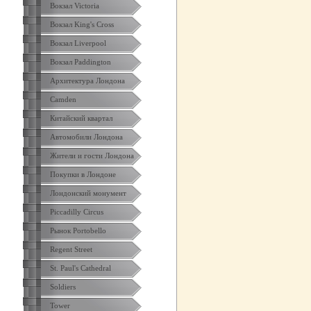
Вокзал Victoria
Вокзал King's Cross
Вокзал Liverpool
Вокзал Paddington
Архитектура Лондона
Camden
Китайский квартал
Автомобили Лондона
Жители и гости Лондона
Покупки в Лондоне
Лондонский монумент
Piccadilly Circus
Рынок Portobello
Regent Street
St. Paul's Cathedral
Soldiers
Tower