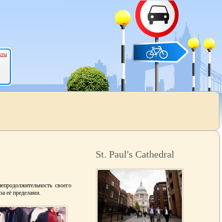
кты
St. Paul's Cathedral
епродолжительность своего
за её пределами.