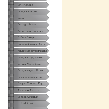
Tower Bridge
Телефон и почта
Темза
Trafalgar Square
Хайгейтское кладбище
Пабы в Питере
Твидовый велопробег 2
Рекламные ретроплакаты
Лондон и художники
Студия Abbey Road
Лондон спустя 40 лет
Ледяные скульптуры
Дворец Хэмптон Корт
Аэропорт Хитроу
London Aquarium
Oxford Street