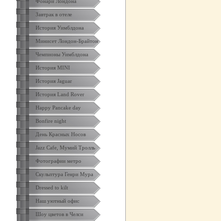
Фонари Лондона
Завтрак в отеле
История Уимблдона
Минисет Лондон-Брайтон
Чемпионы Уимблдона
История MINI
История Jaguar
История Land Rover
Happy Pancake day
Bonfire night
День Красных Носов
Jazz Cafe, Мумий Тролль
Фотографии метро
Скульптура Генри Мура
Dressed to kilt
Наш уютный офис
Шоу цветов в Челси