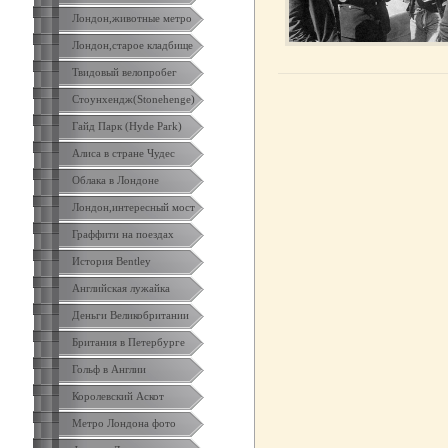
Лондон,животные метро
Лондон,старое кладбище
Твидовый велопробег
Стоунхендж(Stonehenge)
Гайд Парк (Hyde Park)
Алиса в стране Чудес
Облака в Лондоне
Лондон,интересный мост
Граффити на поездах
История Bentley
Английская лужайка
Деньги Великобритании
Британия в Петербурге
Гольф в Англии
Королевский Аскот
Метро Лондона фото