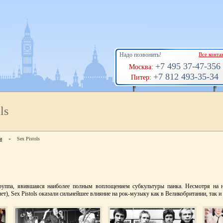
Надо позвонить!
Все конта
+7 495 37-47-356
Москва:
+7 812 493-35-34
Питер:
ls
и
»
Sex Pistols
группа, явившаяся наиболее полным воплощением субкультуры панка. Несмотря на н
ет), Sex Pistols оказали сильнейшее влияние на рок-музыку как в Великобритании, так и 