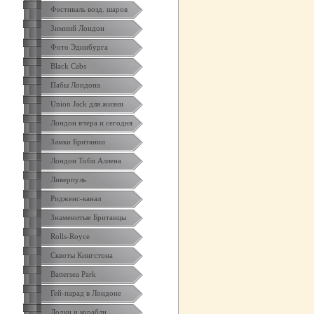
Фестиваль возд. шаров
Зимний Лондон
Фото Эдинбурга
Black Cabs
Пабы Лондона
Union Jack для жизни
Лондон вчера и сегодня
Замки Британии
Лондон Тоби Аллена
Ливерпуль
Ридженс-канал
Знаменитые Британцы
Rolls-Royce
Сквоты Кингстона
Battersea Park
Гей-парад в Лондоне
Лодки и корабли