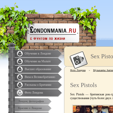
Обучение в Лондоне
Sex Pisto
Обучение на Мальте
Высшее образование
Фото Лондона
»
Музыканты Англи
Виза в Великобританию
Sex Pistols
Рассказы о Британии
Фото Лондона
Sex Pistols — британская рок-
существования (чуть более двух л
Лондон, фотографии
Красиво о Лондоне