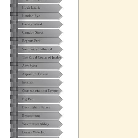
Hugh Laurie
London Eye
Canary Whraf
Carnaby Street
Regents Park
Southwark Cathedral
The Royal Courts of justice
Автобусы
Аэропорт Гатвик
Белфаст
Силовая станция Батерси
Big Ben
Buckingham Palace
Велосипеды
Westminster Abbey
Вокзал Waterloo