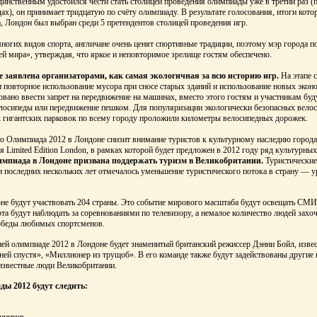
инственным удостоился чести стать столицей проведения олимпиады уже в третий раз (
ах), он принимает тридцатую по счёту олимпиаду. В результате голосования, итоги кото
, Лондон был выбран среди 5 претендентов столицей проведения игр.
огих видов спорта, англичане очень ценят спортивные традиции, поэтому мэр города п
й мира», утверждая, что яркое и неповторимое зрелище гостям обеспечено.
 заявлена организаторами, как самая экологичная за всю историю игр.
На этапе с
и повторное использование мусора при сносе старых зданий и использование новых эко
овано ввести запрет на передвижение на машинах, вместо этого гостям и участникам бу
елосипеды или передвижение пешком. Для популяризации экологически безопасных вело
х гигантских парковок по всему городу проложили километры велосипедных дорожек.
то Олимпиада 2012 в Лондоне снизит внимание туристов к культурному наследию города
я Limited Edition London, в рамках которой будет предложен в 2012 году ряд культурны
импиада в Лондоне призвана поддержать туризм в Великобритании.
Туристические
и последних нескольких лет отмечалось уменьшение туристического потока в страну — у
не будут участвовать 204 страны. Это событие мирового масштаба будут освещать СМИ
а будут наблюдать за соревнованиями по телевизору, а немалое количество людей захо
победы любимых спортсменов.
ей олимпиаде 2012 в Лондоне будет знаменитый британский режиссер Дэнни Бойл, изве
ей спустя», «Миллионер из трущоб». В его команде также будут задействованы другие 
 известные люди Великобритании.
ды 2012 будут следить:
нников,