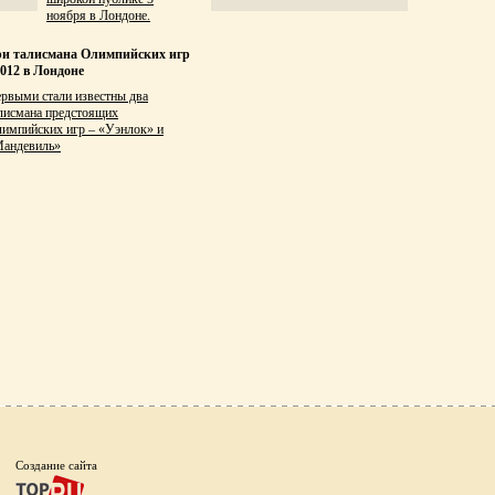
ноября в Лондоне.
и талисмана Олимпийских игр
2012 в Лондоне
рвыми стали известны два
лисмана предстоящих
импийских игр – «Уэнлок» и
андевиль»
Создание сайта