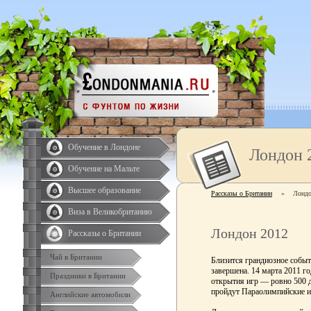
Обучение в Лондоне
Лондон 
Обучение на Мальте
Высшее образование
Рассказы о Британии
»
Лондо
Виза в Великобританию
Лондон 2012
Рассказы о Британии
Чай в Британии
Близится грандиозное событ
завершена. 14 марта 2011 г
Праздники в Британии
открытия игр — ровно 500 дн
пройдут Параолимпийские и
Английские автомобили