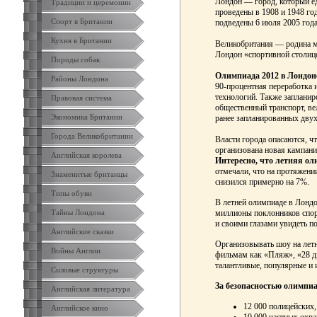
Лондон — город, который ед
Традиции и церемонии
проведены в 1908 и 1948 год
Спорт в Британии
подведены 6 июля 2005 года
Кухня в Британии
Великобритания — родина мн
Лондон «спортивной столице
Породы собак
Олимпиада 2012 в Лондоне
Районы Лондона
90-процентная переработка 
технологий. Также запланир
Правовая система
общественный транспорт, в
Экономика Британии
ранее запланированных дву
Города Великобритании
Власти города опасаются, ч
организована новая кампани
Английская королева
Интересно, что летняя ол
отмечали, что на протяжени
Знаменитые британцы
снизился примерно на 7%.
Типы обуви
В летней олимпиаде в Лондо
миллионы поклонников спорт
Тайны Лондона
и своими глазами увидеть 
Английские сказки
Организовывать шоу на летн
Войны Англии
фильмам как «Пляж», «28 дн
талантливые, популярные и
Силовые структуры
За безопасностью олимпиа
Английская литература
12 000 полицейских,
Английское кино
10 000 частных охра