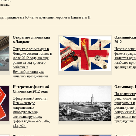
енных.
дет праздновать 60-летие правления королевы Елизаветы II.
Открытие олимпиады
Олимпийски
в Лондоне
2012
Открытие олимпиады в
Несение огне
Лондоне состоит только в
факела тради
июле 2012 года, но еще
является одн
ровно за год до этого
наиболее ярки
события в
зрелищных тр
Великобритании уже
начались празднования
Интересные факты об
Олимпиада 1
Олимпиаде 2012 года
По количеств
Официальный логотип
участников, 
Игр — четыре
программы и
неправильных
достигнутым 
многоугольника,
лондонские И
символизирующих
превзошли вс
цифры года — «2», «0»,
предыдущие.
«1», «2».