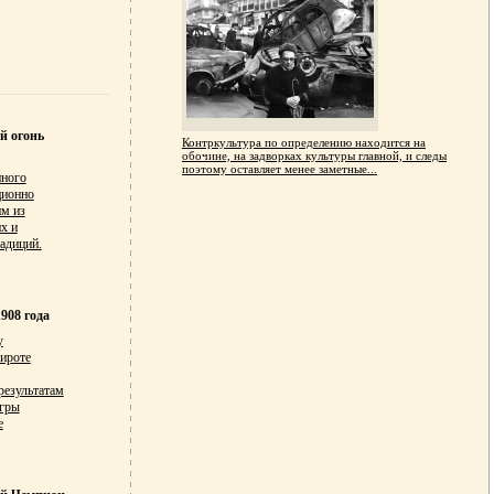
й огонь
Контркультура по определению находится на
обочине, на задворках культуры главной, и следы
поэтому оставляет менее заметные...
нного
ционно
им из
х и
адиций.
908 года
у
широте
результатам
гры
е