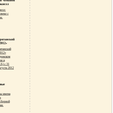
й Чемпион
экнелл
елл:
овеке с
ы.
ританский
2012»
итанский
2012»
ндонском
ии и
A) с 31
вгуста 2012
вые
ны имена
в
сборной
ии.