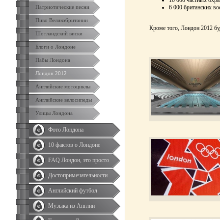
6 000 британских во
Патриотические песни
Пиво Великобритании
Кроме того, Лондон 2012 бу
Шотландский виски
Блоги о Лондоне
Пабы Лондона
Лондон 2012
Английские мотоциклы
Английские велосипеды
Улицы Лондона
Фото Лондона
10 фактов о Лондоне
FAQ Лондон, это просто
Достопримечательности
Английский футбол
Музыка из Англии