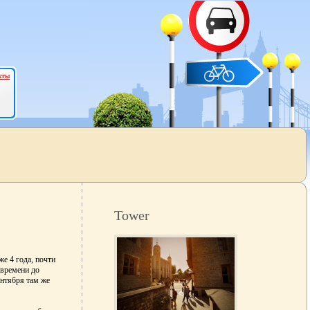
кты
Tower
е 4 года, почти
 времени до
ентября там же