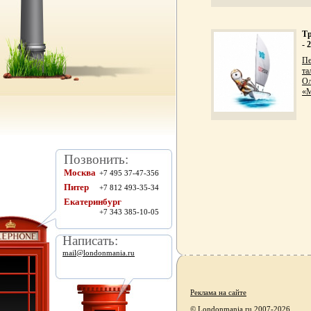
Тр
- 
Пе
та
Ол
«М
Позвонить:
Москва
+7 495 37-47-356
Питер
+7 812 493-35-34
Екатеринбург
+7 343 385-10-05
Написать:
mail@londonmania.ru
Реклама на сайте
© Londonmania.ru 2007-2026