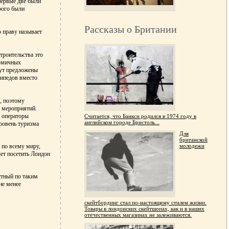
первые две были
рого были
Рассказы о Британии
о праву называет
троительства это
номичных
дут предложены
сипедов вместо
, поэтому
х мероприятий.
 операторы
Считается, что Банкси родился в 1974 году в
английском городе Бристоль...
ровень туризма
Для
британской
 по всему миру,
молодежи
чет посетить Лондон
стный по таким
не менее
скейтбординг стал по-настоящему стилем жизни.
Товары в лондонских скейтшопах, как и в наших
отечественных магазинах не залеживаются.