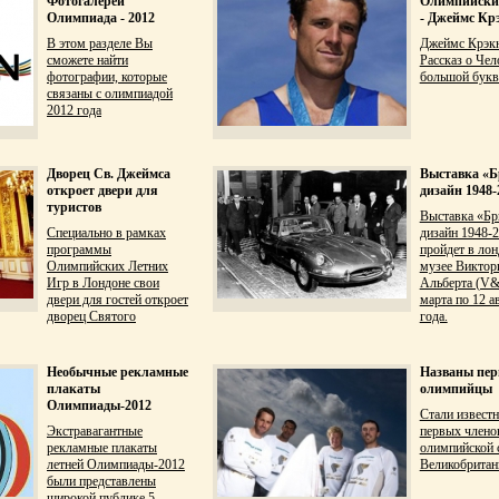
Фотогалереи
Олимпийски
Олимпиада - 2012
- Джеймс Кр
В этом разделе Вы
Джеймс Крэкн
сможете найти
Рассказ о Чел
фотографии, которые
большой букв
связаны с олимпиадой
2012 года
Дворец Св. Джеймса
Выставка «Б
откроет двери для
дизайн 1948-
туристов
Выставка «Бр
Специально в рамках
дизайн 1948-
программы
пройдет в ло
Олимпийских Летних
музее Виктор
Игр в Лондоне свои
Альберта (V&
двери для гостей откроет
марта по 12 а
дворец Святого
года.
Необычные рекламные
Названы пер
плакаты
олимпийцы
Олимпиады-2012
Стали извест
Экстравагантные
первых члено
рекламные плакаты
олимпийской 
летней Олимпиады-2012
Великобритан
были представлены
широкой публике 5