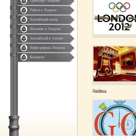
Транспорт Лондона
Работа в Лондоне
Английский юмор
Шоппинг в Лондоне
Английский в Англии
Инфографика Лондона
Контакты
Джеймса.