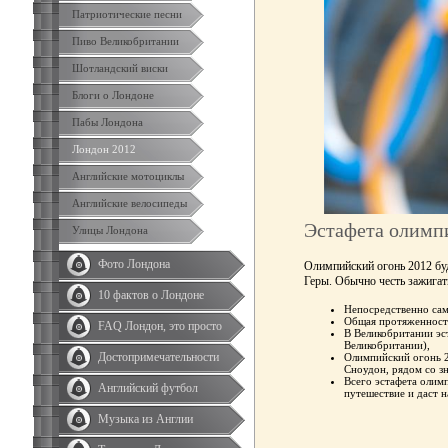
Патриотические песни
Пиво Великобритании
Шотландский виски
Блоги о Лондоне
Пабы Лондона
Лондон 2012
Английские мотоциклы
Английские велосипеды
Эстафета олимпи
Улицы Лондона
Фото Лондона
Олимпийский огонь 2012 буд
Геры. Обычно честь зажигат
10 фактов о Лондоне
Непосредственно сам
Общая протяженность
FAQ Лондон, это просто
В Великобритании эс
Великобритании),
Достопримечательности
Олимпийский огонь 2
Сноудон, рядом со з
Всего эстафета олимп
Английский футбол
путешествие и даст 
Музыка из Англии