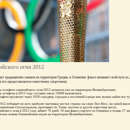
йского огня 2012
ет традиционно зажжен на территории Греции, в Олимпии: факел начинает свой путь из 
ь его предоставляется известному спортсмену.
а эстафета олимпийского огня 2012 начнется уже на территории Великобритании.
 эстафеты в 2012 году составит около 13000 километров,
тафета пролегает через 1018 городков, городов и поселений (среди них можно найти все т
012 побывает во всех наиболее значимых местах страны: на озере Лох-Несс, на самой высо
наменитым Стоунхенджом, проплывет по Темзе, посетит и другие известные места.
ийского огня в 2012 году займет 70 дней: 10 мая факел стартует из Олимпии и только 27 и
начало новым Олимпийским играм на территории Великобритании.