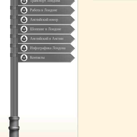
Транспорт Лондона
Работа в Лондоне
Английский юмор
Шоппинг в Лондоне
Английский в Англии
Инфографика Лондона
Контакты