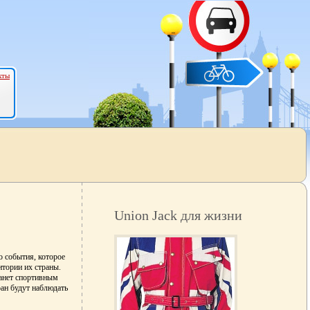
кты
Union Jack для жизни
о события, которое
тории их страны.
танет спортивным
ран будут наблюдать