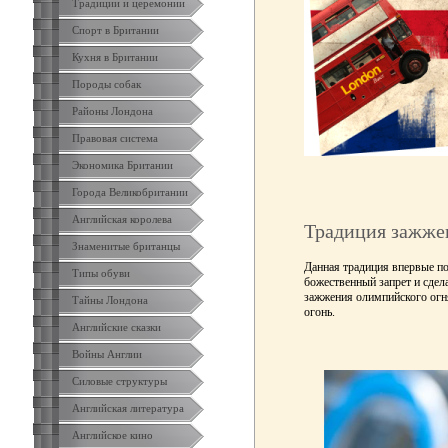
Традиции и церемонии
Спорт в Британии
Кухня в Британии
Породы собак
Районы Лондона
Правовая система
Экономика Британии
Города Великобритании
Английская королева
Традиция зажже
Знаменитые британцы
Данная традиция впервые п
Типы обуви
божественный запрет и сдел
зажжения олимпийского огня
Тайны Лондона
огонь.
Английские сказки
Войны Англии
Силовые структуры
Английская литература
Английское кино