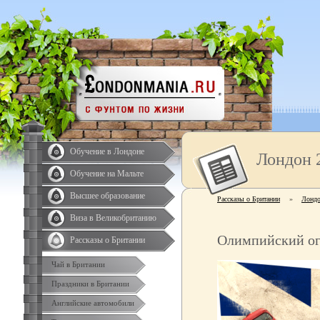
Обучение в Лондоне
Лондон 
Обучение на Мальте
Высшее образование
Рассказы о Британии
»
Лондо
Виза в Великобританию
Олимпийский ог
Рассказы о Британии
Чай в Британии
Праздники в Британии
Английские автомобили