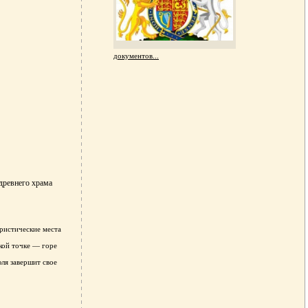
документов...
древнего храма
уристические места
кой точке — горе
юля завершит свое