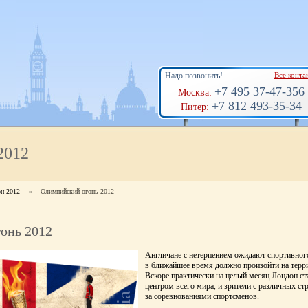
Надо позвонить!
Все конта
+7 495 37-47-356
Москва:
+7 812 493-35-34
Питер:
2012
н 2012
»
Олимпийский огонь 2012
онь 2012
Англичане с нетерпением ожидают спортивног
в ближайшее время должно произойти на терри
Вскоре практически на целый месяц Лондон с
центром всего мира, и зрители с различных ст
за соревнованиями спортсменов.