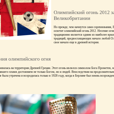
Олимпийский огонь 2012 за
Великобритании
Но прежде, чем начнутся сами соревнования,
осветит олимпийский огонь 2012. Несение огн
традиционно является одним из наиболее ярк
традиций, предвосхищающих начало любой Ол
свое начало еще в древней истории.
ния олимпийского огня
оявилась на территории Древней Греции. Этот огонь являлся символом Бога Прометея,
авшего пламя достоянием не только Богом, но и людей. Впоследствии на продолжительн
 была утрачена и возродилась только в 1928 году, когда в Берлине был вновь возрожде