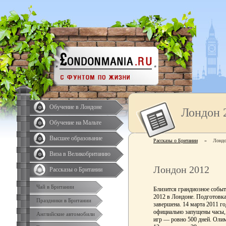
Обучение в Лондоне
Лондон 
Обучение на Мальте
Высшее образование
Рассказы о Британии
»
Лондо
Виза в Великобританию
Лондон 2012
Рассказы о Британии
Чай в Британии
Близится грандиозное собы
2012 в Лондоне. Подготовка 
Праздники в Британии
завершена. 14 марта 2011 г
официально запущены часы, 
Английские автомобили
игр — ровно 500 дней. Олим