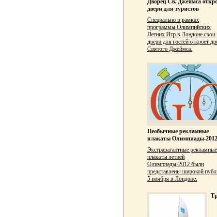
Дворец Св. Джеймса откр
двери для туристов
Специально в рамках
программы Олимпийских
Летних Игр в Лондоне свои
двери для гостей откроет дв
Святого Джеймса.
Необычные рекламные
плакаты Олимпиады-201
Экстравагантные рекламные
плакаты летней
Олимпиады-2012 были
представлены широкой публ
5 ноября в Лондоне.
Т