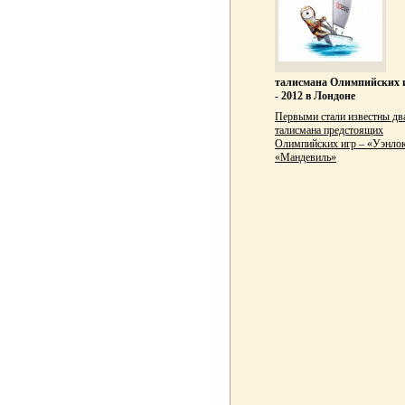
талисмана Олимпийских 
- 2012 в Лондоне
Первыми стали известны дв
талисмана предстоящих
Олимпийских игр – «Уэнлок
«Мандевиль»