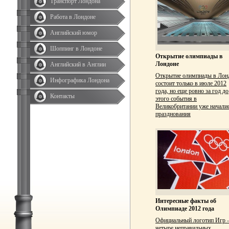
Транспорт Лондона
Работа в Лондоне
Английский юмор
Шоппинг в Лондоне
Открытие олимпиады в
Лондоне
Английский в Англии
Открытие олимпиады в Лон
Инфографика Лондона
состоит только в июле 2012
года, но еще ровно за год до
Контакты
этого события в
Великобритании уже начали
празднования
Интересные факты об
Олимпиаде 2012 года
Официальный логотип Игр
четыре неправильных