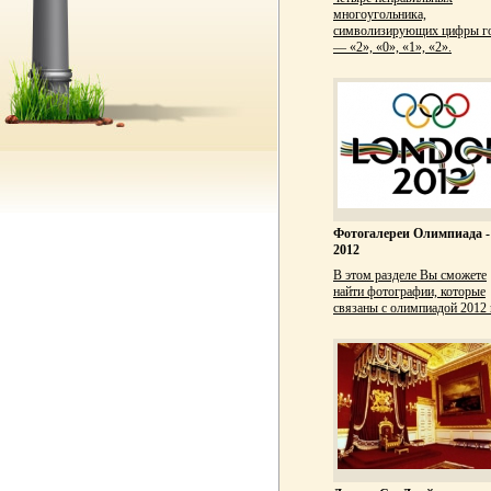
многоугольника,
символизирующих цифры г
— «2», «0», «1», «2».
Фотогалереи Олимпиада -
2012
В этом разделе Вы сможете
найти фотографии, которые
связаны с олимпиадой 2012 