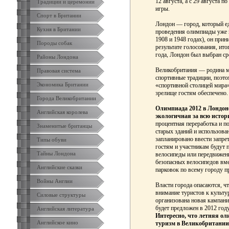
12 августа, а с 29 августа 
Традиции и церемонии
игры.
Спорт в Британии
Лондон — город, который ед
Кухня в Британии
проведения олимпиады уже в
1908 и 1948 годах), он при
Породы собак
результате голосования, ит
года, Лондон был выбран ср
Районы Лондона
Великобритания — родина мн
Правовая система
спортивные традиции, поэто
Экономика Британии
«спортивной столицей мира»
зрелище гостям обеспечено.
Города Великобритании
Олимпиада 2012 в Лондоне
Английская королева
экологичная за всю истор
процентная переработка и п
Знаменитые британцы
старых зданий и использова
запланировано ввести запре
Типы обуви
гостям и участникам будут 
Тайны Лондона
велосипеды или передвижен
безопасных велосипедов вме
Английские сказки
парковок по всему городу 
Войны Англии
Власти города опасаются, ч
внимание туристов к культу
Силовые структуры
организована новая кампания
будет предложен в 2012 год
Английская литература
Интересно, что летняя ол
Английское кино
туризм в Великобритании