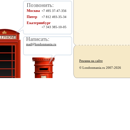
Позвонить:
Москва
+7 495 37-47-356
Питер
+7 812 493-35-34
Екатеринбург
+7 343 385-10-05
Написать:
mail@londonmania.ru
Реклама на сайте
© Londonmania.ru 2007-2026