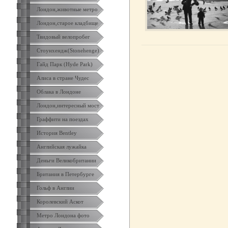
Лондон,животные метро
Лондон,старое кладбище
Твидовый велопробег
Стоунхендж(Stonehenge)
Гайд Парк (Hyde Park)
Алиса в стране Чудес
Облака в Лондоне
Лондон,интересный мост
Граффити на поездах
История Bentley
Английская лужайка
Деньги Великобритании
Британия в Петербурге
Гольф в Англии
Королевский Аскот
Метро Лондона фото