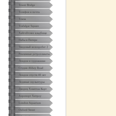
Tower Bridge
Телефон и почта
Темза
Trafalgar Square
Хайгейтское кладбище
Пабы в Питере
Твидовый велопробег 2
Рекламные ретроплакаты
Лондон и художники
Студия Abbey Road
Лондон спустя 40 лет
Ледяные скульптуры
Дворец Хэмптон Корт
Аэропорт Хитроу
London Aquarium
Oxford Street