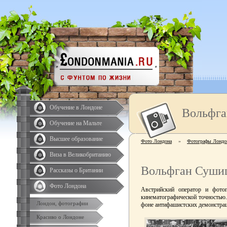
Обучение в Лондоне
Вольфга
Обучение на Мальте
Высшее образование
Фото Лондона
»
Фотографы Лондо
Виза в Великобританию
Вольфган Суши
Рассказы о Британии
Фото Лондона
Австрийский оператор и фото
кинематографической точностью.
Лондон, фотографии
фоне антифашистских демонстрац
Красиво о Лондоне