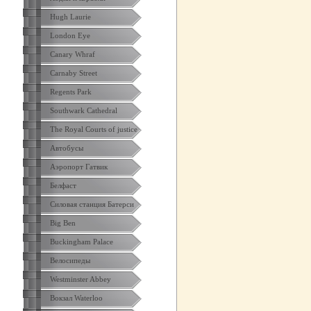
Hugh Laurie
London Eye
Canary Whraf
Carnaby Street
Regents Park
Southwark Cathedral
The Royal Courts of justice
Автобусы
Аэропорт Гатвик
Белфаст
Силовая станция Батерси
Big Ben
Buckingham Palace
Велосипеды
Westminster Abbey
Вокзал Waterloo