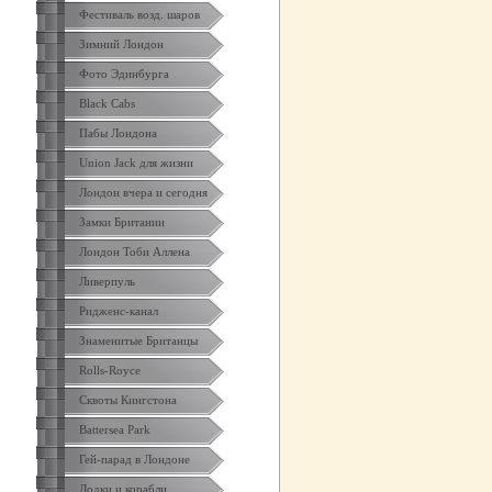
Фестиваль возд. шаров
Зимний Лондон
Фото Эдинбурга
Black Cabs
Пабы Лондона
Union Jack для жизни
Лондон вчера и сегодня
Замки Британии
Лондон Тоби Аллена
Ливерпуль
Ридженс-канал
Знаменитые Британцы
Rolls-Royce
Сквоты Кингстона
Battersea Park
Гей-парад в Лондоне
Лодки и корабли