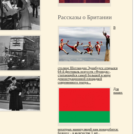
Рассказы о Британии
В
столице Шотландии Эдинбурге открылся
64-й фестиваль искусств «Фриндж»,
считающийся самой большой в мире
демонстрационной площадкой
современного театра...
Для
наших
нехитрых манипуляций нам понадобится:
белорус - в количестве 1 шт...