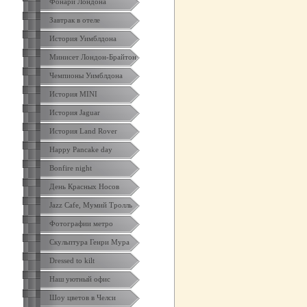
Фонари Лондона
Завтрак в отеле
История Уимблдона
Минисет Лондон-Брайтон
Чемпионы Уимблдона
История MINI
История Jaguar
История Land Rover
Happy Pancake day
Bonfire night
День Красных Носов
Jazz Cafe, Мумий Тролль
Фотографии метро
Скульптура Генри Мура
Dressed to kilt
Наш уютный офис
Шоу цветов в Челси