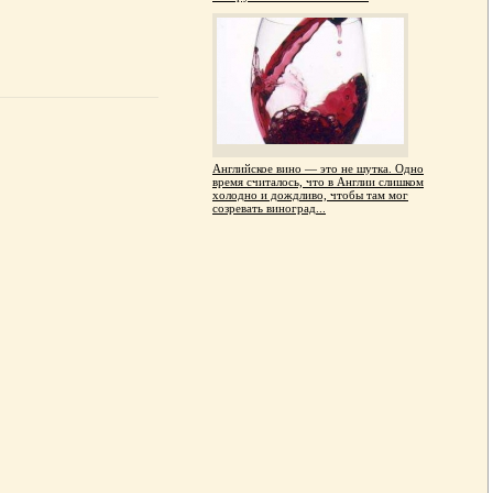
Английское вино — это не шутка. Одно
время считалось, что в Англии слишком
холодно и дождливо, чтобы там мог
созревать виноград...