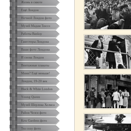
Жизнь в сквоте
Ещё Лондон
Ночной Лондон фото
Музей Мадам Тюссо
Работы Banksy
Гангстеры Лондона
Ваши фото Лондона
И снова Лондон
Винтажные плакаты
Мини? Ещё меньше!
Лондон, 19-20 век
Black & White London
Yоung Queen
Музей Шерлока Холмса
Район Челси фото
Kew Gardens фото
Tea cozy фото