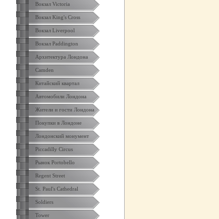
Вокзал Victoria
Вокзал King's Cross
Вокзал Liverpool
Вокзал Paddington
Архитектура Лондона
Camden
Китайский квартал
Автомобили Лондона
Жители и гости Лондона
Покупки в Лондоне
Лондонский монумент
Piccadilly Circus
Рынок Portobello
Regent Street
St. Paul's Cathedral
Soldiers
Tower