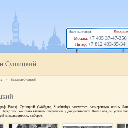
Надо позвонить!
Все конта
+7 495 37-47-356
Москва:
+7 812 493-35-34
Питер:
н Сушицкий
на
»
Вольфган Сушицкий
цкий
граф Вольф Сушицкий (Wolfgang Suschitzky) запечатлел размеренную жизнь Лон
 Перед тем, как стать главным оператором у документалиста Пола Рота, он успел сн
ий и парламентских выборов.