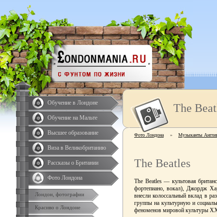
Обучение в Лондоне
The Beat
Обучение на Мальте
Высшее образование
Фото Лондона
»
Музыканты Англи
Виза в Великобританию
The Beatles
Рассказы о Британии
Фото Лондона
The Beatles — культовая британ
фортепиано, вокал), Джордж Хар
Лондон, фотографии
внесли колоссальный вклад в ра
группы на культурную и социаль
Красиво о Лондоне
феноменов мировой культуры XX 