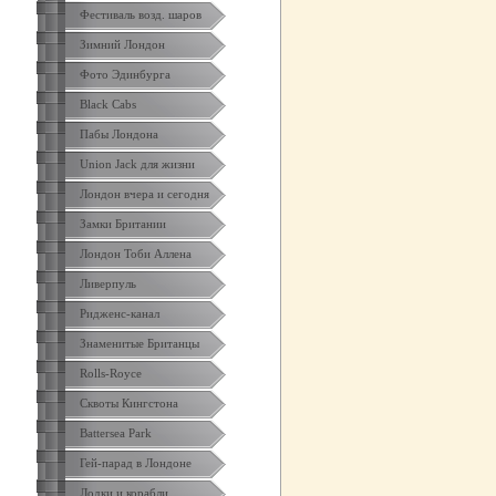
Фестиваль возд. шаров
Зимний Лондон
Фото Эдинбурга
Black Cabs
Пабы Лондона
Union Jack для жизни
Лондон вчера и сегодня
Замки Британии
Лондон Тоби Аллена
Ливерпуль
Ридженс-канал
Знаменитые Британцы
Rolls-Royce
Сквоты Кингстона
Battersea Park
Гей-парад в Лондоне
Лодки и корабли