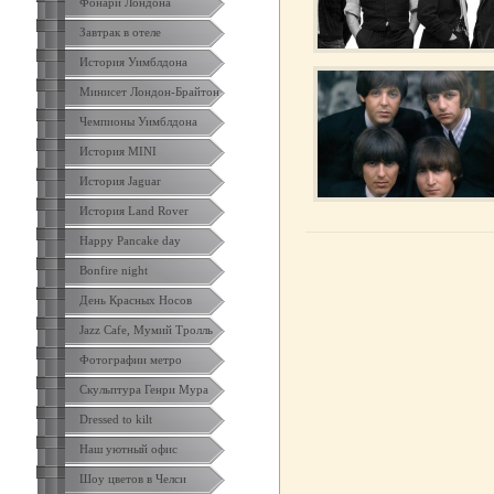
Фонари Лондона
Завтрак в отеле
История Уимблдона
Минисет Лондон-Брайтон
Чемпионы Уимблдона
История MINI
История Jaguar
История Land Rover
Happy Pancake day
Bonfire night
День Красных Носов
Jazz Cafe, Мумий Тролль
Фотографии метро
Скульптура Генри Мура
Dressed to kilt
Наш уютный офис
Шоу цветов в Челси