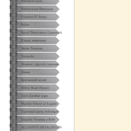
Whiteholl street
Набережная Виктории
Стадион 02 Arena
Police
Royal Observatory Greenwich
В мире животных
Звуки Лондона
Vinopolis
Лондон с другой стороны
Дацан
Британский музей
Abbey Road (Street)
Сент-Джеймс парк
Mayfair School of English
Торговый центр Selfridges
Свадьба Уильяма и Кейт
ALLSAINTS SPITALFIELDS