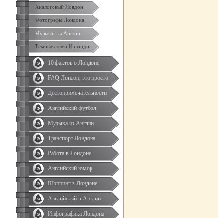
Аналоговый Лондон
Фотографы Лондона
Музыканты Англии
Темные аллеи Ирландии
10 фактов о Лондоне
FAQ Лондон, это просто
Достопримечательности
Английский футбол
Музыка из Англии
Транспорт Лондона
Работа в Лондоне
Английский юмор
Шоппинг в Лондоне
Английский в Англии
Инфографика Лондона