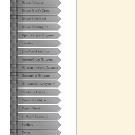
Вокзал Victoria
Вокзал King's Cross
Вокзал Liverpool
Вокзал Paddington
Архитектура Лондона
Camden
Китайский квартал
Автомобили Лондона
Жители и гости Лондона
Покупки в Лондоне
Лондонский монумент
Piccadilly Circus
Рынок Portobello
Regent Street
St. Paul's Cathedral
Soldiers
Tower