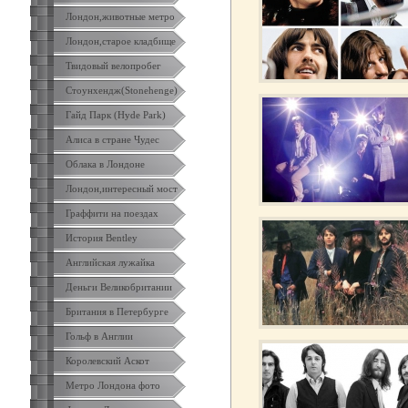
Лондон,животные метро
Лондон,старое кладбище
Твидовый велопробег
Стоунхендж(Stonehenge)
Гайд Парк (Hyde Park)
Алиса в стране Чудес
Облака в Лондоне
Лондон,интересный мост
Граффити на поездах
История Bentley
Английская лужайка
Деньги Великобритании
Британия в Петербурге
Гольф в Англии
Королевский Аскот
Метро Лондона фото