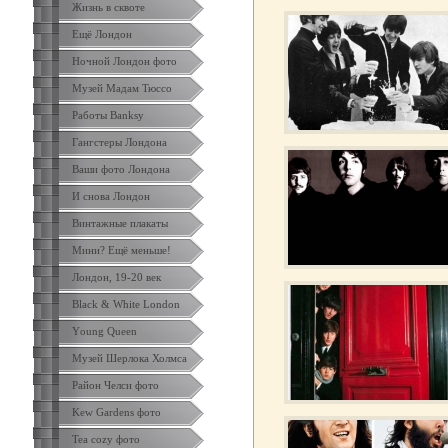
Жизнь в сквоте
Ещё Лондон
Ночной Лондон фото
Музей Мадам Тюссо
Работы Banksy
Гангстеры Лондона
Ваши фото Лондона
И снова Лондон
Винтажные плакаты
Мини? Ещё меньше!
Лондон, 19-20 век
Black & White London
Yоung Queen
Музей Шерлока Холмса
Район Челси фото
Kew Gardens фото
Tea cozy фото