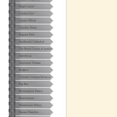
Hugh Laurie
London Eye
Canary Whraf
Carnaby Street
Regents Park
Southwark Cathedral
The Royal Courts of justice
Автобусы
Аэропорт Гатвик
Белфаст
Силовая станция Батерси
Big Ben
Buckingham Palace
Велосипеды
Westminster Abbey
Вокзал Waterloo