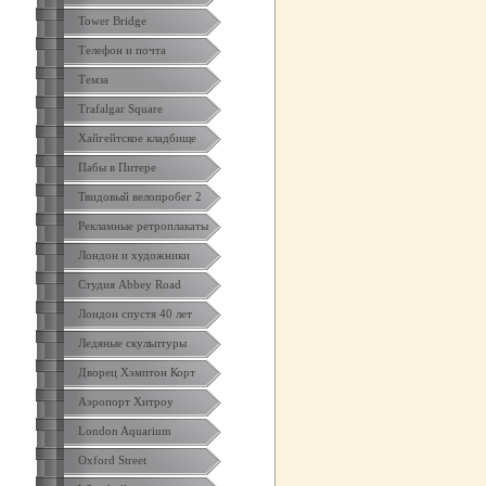
Tower Bridge
Телефон и почта
Темза
Trafalgar Square
Хайгейтское кладбище
Пабы в Питере
Твидовый велопробег 2
Рекламные ретроплакаты
Лондон и художники
Студия Abbey Road
Лондон спустя 40 лет
Ледяные скульптуры
Дворец Хэмптон Корт
Аэропорт Хитроу
London Aquarium
Oxford Street