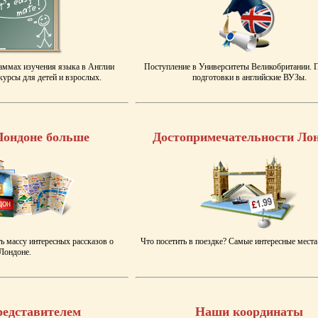
аммах изучения языка в Англии
Поступление в Университеты Великобритании.
урсы для детей и взрослых.
подготовки в английские ВУЗы.
Лондоне больше
Достопримечательности Ло
ь массу интересных рассказов о
Что посетить в поездке? Самые интересные места
Лондоне.
редставителем
Наши координаты