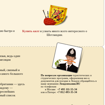
жно быстро и
Купить килт
и узнать много всего интересного о
Шотландии.
зык, ведь один
 месяцам
ный, связный и
я самого большого
По вопросам организации
туристических и
студенческих программ, оформления виз и
документов для поездки в Лондон обращайтесь в
обритании — здесь
нашу компанию
Лондонмания.RU
по телефонам
каждому —
в Москве:
+7 495 111-55-34
тереснейших
или в
Питере:
+7 812 493-35-34
лный список