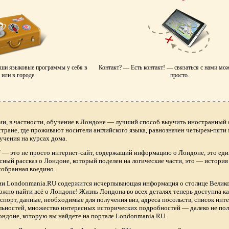
аши языковые программы у себя в
Контакт? — Есть контакт! — связаться с нами мо
или в городе.
просто.
ии, в частности, обучение в Лондоне — лучший способ выучить иностранный я
 стране, где проживают носители английского языка, равнозначен четырем-пяти
учения на курсах дома.
— это не просто интернет-сайт, содержащий информацию о Лондоне, это еди
сный рассказ о Лондоне, который поделен на логические части, это — истори
собранная воедино.
нии Londonmania.RU содержится исчерпывающая информация о столице Велик
ожно найти всё о Лондоне! Жизнь Лондона во всех деталях теперь доступна 
спорт, данные, необходимые для получения виз, адреса посольств, список ин
ьностей, множество интересных исторических подробностей — далеко не по
ндоне, которую вы найдете на портале Londonmania.RU.