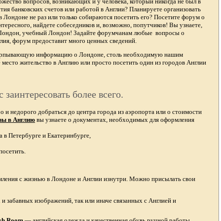
жество вопросов, возникающих и у человека, который никогда не был в
тия банковских счетов или работой в Англии? Планируете организовать
в Лондоне не раз или только собираются посетить его? Посетите форум о
тересного, найдете собеседников и, возможно, попутчиков! Вы узнаете,
 Лондон, учебный Лондон! Задайте форумчанам любые вопросы о
лия, форум предоставит много ценных сведений.
счерпывающую информацию о Лондоне, столь необходимую нашим
 место жительство в Англию или просто посетить один из городов Англии
с заинтересовать более всего.
и недорого добраться до центра города из аэропорта или о стоимости
зы в Англию
вы узнаете о документах, необходимых для оформления
а в Петербурге и Екатеринбурге,
посетить.
омления с жизнью в Лондоне и Англии изнутри. Можно присылать свои
и забавных изображений, так или иначе связанных с Англией и
ish Room
—
английская одежда
и качественная
обувь ручной работы