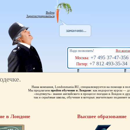
Войти
Зарегистрироваться
Надо позвонить!
Все конта
+7 495 37-47-356
Москва:
+7 812 493-35-34
Питер:
юдечке.
Наша компания, Londonmania.RU, специализируется на помощи в пол
Мы предлагаем
пройти обучение в Лондоне
: как недорогие курсы — 
«подтянуть» знание английского в процессе поездки в Лондон и др
так и серьёзные школы, обучение в которых значительно поднимет в
ие в Лондоне
Высшее образование