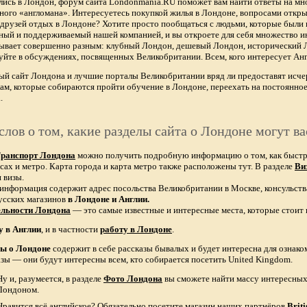
лись в Лондон, форум сайта Londonmania.RU поможет вам найти ответы на мно
тного «англомана». Интересуетесь покупкой жилья в Лондоне, вопросами откры
х друзей отдых в Лондоне? Хотите просто пообщаться с людьми, которые были 
ный и поддерживаемый нашей компанией, и вы откроете для себя множество ин
бывает совершенно разным: клубный Лондон, дешевый Лондон, исторический
уйте в обсуждениях, посвященных Великобритании. Всем, кого интересует Анг
ый сайт Лондона и лучшие порталы Великобритании вряд ли предоставят и
ам, которые собираются пройти обучение в Лондоне, переехать на постоянное
.
слов о том, какие разделы сайта о Лондоне могут ва
ранспорт Лондона
можно получить подробную информацию о том, как быстро 
сах и метро. Карта города и карта метро также расположены тут. В разделе
Ви
 визы.
 информация содержит адрес посольства Великобритании в Москве, консульств
усских магазинов
в Лондоне и Англии.
ельности Лондона
— это самые известные и интересные места, которые стоит 
у в Англии
, и в частности
работу в Лондоне
.
зы о Лондоне
содержит в себе рассказы бывалых и будет интересна для ознак
азы — они будут интересны всем, кто собирается посетить United Kingdom.
Ну и, разумеется, в разделе
Фото Лондона
вы сможете найти массу интересных 
Лондоном.
Нравится всё английское? Обязательно посетите магазин наших партнёров
Brit