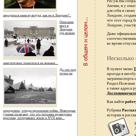
Раз уж Вы собра
Англии, и у опы
для себя и свои
Лондоне, создан
зародиться панк-культура, как не в Лондоне?..
что этот город 
Описание
Лондоне, участв
мест в
Лондоне,
где можно
Даже официальн
соотечественник
во время отпуска
Несколько 
замечательно покататься на коньках...
В пункте меню
Т
До сих пор
точно не
проезда в автобу
загранпаспорта и
Раздел Полезная
а также адреса р
Достопримечат
Как найти
работ
Рубрика
Расска
определено, откуда произошли пэйви. Некоторые
ученые полагают, что это потомки ирландских
истории и расск
крестьян, потерявших земли в XVII веке...