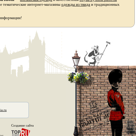
ые тематические интернет-магазины
одежды из твида
и традиционных
 информации!
ia.ru
Создание сайта