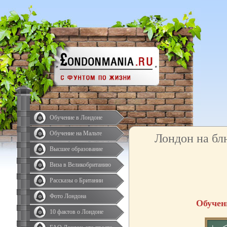
Обучение в Лондоне
Обучение на Мальте
Лондон на бл
Высшее образование
Виза в Великобританию
Рассказы о Британии
Фото Лондона
Обучен
10 фактов о Лондоне