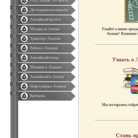
FAQ Лондон, это просто
Достопримечательности
Английский футбол
Музыка из Англии
Узнайте о наших прогр
больше! Языковые к
Транспорт Лондона
Работа в Лондоне
Английский юмор
Узнать о 
Шоппинг в Лондоне
Английский в Англии
Инфографика Лондона
Контакты
Мы постарались собрат
Стань п