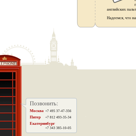
английских паль
Надеемся, что н
Позвонить:
Москва
+7 495 37-47-356
.
Питер
+7 812 493-35-34
Екатеринбург
+7 343 385-10-05