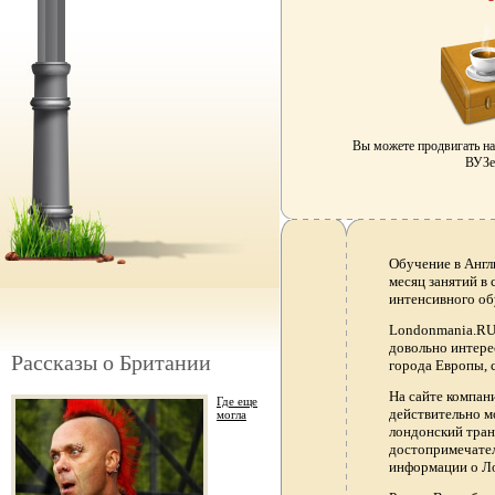
Вы можете продвигать н
ВУЗе 
Обучение в Англ
месяц занятий в
интенсивного об
Londonmania.RU 
довольно интере
Рассказы о Британии
города Европы, 
На сайте компа
Где еще
действительно м
могла
лондонский тран
достопримечател
информации о Ло