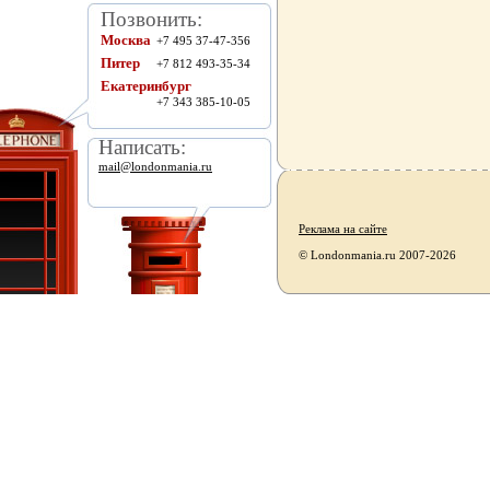
Позвонить:
Москва
+7 495 37-47-356
Питер
+7 812 493-35-34
Екатеринбург
+7 343 385-10-05
Написать:
mail@londonmania.ru
Реклама на сайте
© Londonmania.ru 2007-2026