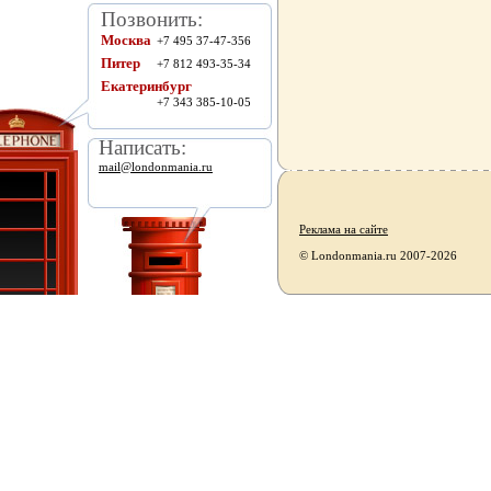
Позвонить:
Москва
+7 495 37-47-356
Питер
+7 812 493-35-34
Екатеринбург
+7 343 385-10-05
Написать:
mail@londonmania.ru
Реклама на сайте
© Londonmania.ru 2007-2026