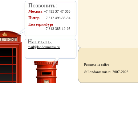
Позвонить:
Москва
+7 495 37-47-356
Питер
+7 812 493-35-34
Екатеринбург
+7 343 385-10-05
Написать:
mail@londonmania.ru
Реклама на сайте
© Londonmania.ru 2007-2026