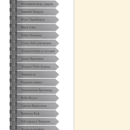
Фестиваль возд. шаров
Зимний Лондон
Фото Эдинбурга
Black Cabs
Пабы Лондона
Union Jack для жизни
Лондон вчера и сегодня
Замки Британии
Лондон Тоби Аллена
Ливерпуль
Ридженс-канал
Знаменитые Британцы
Rolls-Royce
Сквоты Кингстона
Battersea Park
Гей-парад в Лондоне
Лодки и корабли