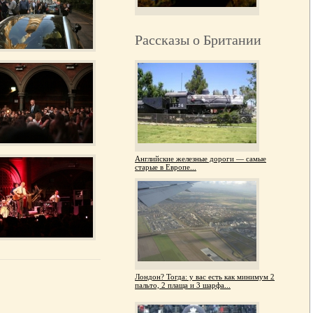
Рассказы о Британии
Английские железные дороги — самые
старые в Европе...
Лондон? Тогда: у вас есть как минимум 2
пальто, 2 плаща и 3 шарфа...