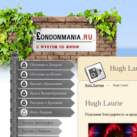
Обучение в Лондоне
Hugh La
Обучение на Мальте
Высшее образование
Фото Лондона
»
Hugh Laurie
Виза в Великобританию
Hugh Laurie
Рассказы о Британии
Фото Лондона
Отдельная благодарность за пре
Лондон, фотографии
Красиво о Лондоне