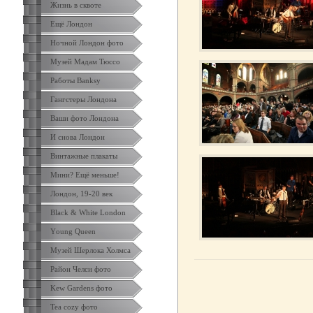
Жизнь в сквоте
Ещё Лондон
Ночной Лондон фото
Музей Мадам Тюссо
Работы Banksy
Гангстеры Лондона
Ваши фото Лондона
И снова Лондон
Винтажные плакаты
Мини? Ещё меньше!
Лондон, 19-20 век
Black & White London
Yоung Queen
Музей Шерлока Холмса
Район Челси фото
Kew Gardens фото
Tea cozy фото