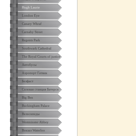
Hugh Laurie
London Eye
Canary Whraf
Carnaby Street
Regents Park
Southwark Cathedral
The Royal Courts of justice
Автобусы
Аэропорт Гатвик
Белфаст
Силовая станция Батерси
Big Ben
Buckingham Palace
Велосипеды
Westminster Abbey
Вокзал Waterloo