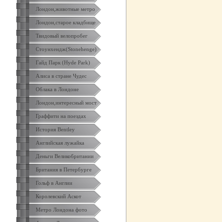
Лондон,животные метро
Лондон,старое кладбище
Твидовый велопробег
Стоунхендж(Stonehenge)
Гайд Парк (Hyde Park)
Алиса в стране Чудес
Облака в Лондоне
Лондон,интересный мост
Граффити на поездах
История Bentley
Английская лужайка
Деньги Великобритании
Британия в Петербурге
Гольф в Англии
Королевский Аскот
Метро Лондона фото