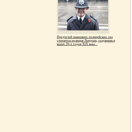
Предтечей нынешних полицейских сил
считается полиция Лондона, созданная в
конце 20-х годов XIX века...