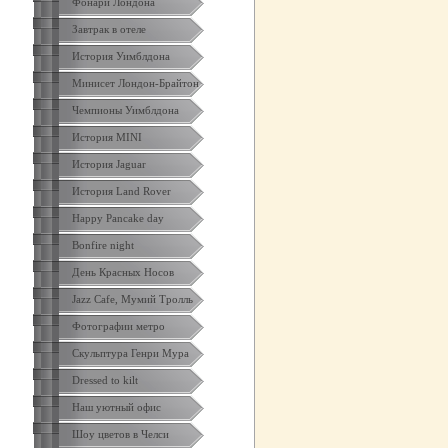
Фонари Лондона
Завтрак в отеле
История Уимблдона
Минисет Лондон-Брайтон
Чемпионы Уимблдона
История MINI
История Jaguar
История Land Rover
Happy Pancake day
Bonfire night
День Красных Носов
Jazz Cafe, Мумий Тролль
Фотографии метро
Скульптура Генри Мура
Dressed to kilt
Наш уютный офис
Шоу цветов в Челси