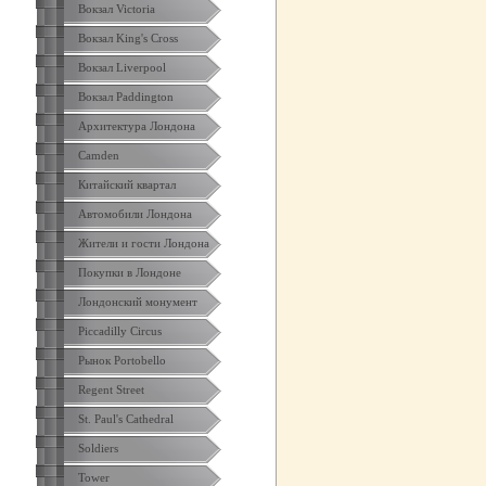
Вокзал Victoria
Вокзал King's Cross
Вокзал Liverpool
Вокзал Paddington
Архитектура Лондона
Camden
Китайский квартал
Автомобили Лондона
Жители и гости Лондона
Покупки в Лондоне
Лондонский монумент
Piccadilly Circus
Рынок Portobello
Regent Street
St. Paul's Cathedral
Soldiers
Tower