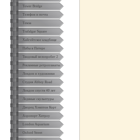
Tower Bridge
Телефон и почта
Темза
Trafalgar Square
Хайгейтское кладбище
Пабы в Питере
Твидовый велопробег 2
Рекламные ретроплакаты
Лондон и художники
Студия Abbey Road
Лондон спустя 40 лет
Ледяные скульптуры
Дворец Хэмптон Корт
Аэропорт Хитроу
London Aquarium
Oxford Street