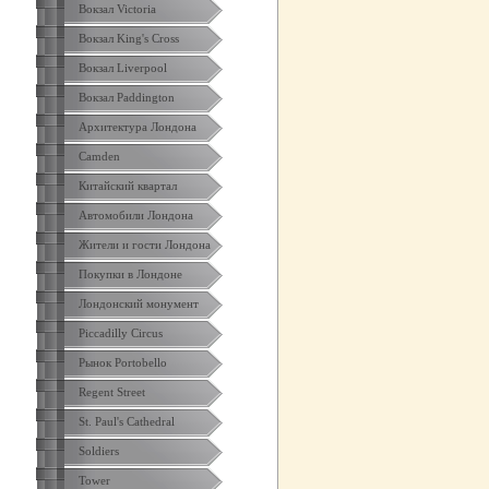
Вокзал Victoria
Вокзал King's Cross
Вокзал Liverpool
Вокзал Paddington
Архитектура Лондона
Camden
Китайский квартал
Автомобили Лондона
Жители и гости Лондона
Покупки в Лондоне
Лондонский монумент
Piccadilly Circus
Рынок Portobello
Regent Street
St. Paul's Cathedral
Soldiers
Tower