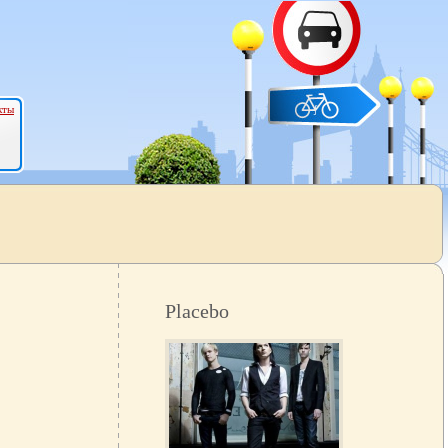
кты
Placebo