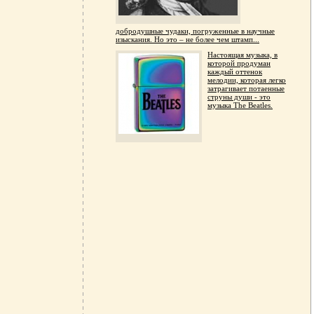
добродушные чудаки, погруженные в научные
изыскания. Но это – не более чем штамп...
Настоящая музыка, в
которой продуман
каждый оттенок
мелодии, которая легко
затрагивает потаенные
струны души - это
музыка The Beatles.