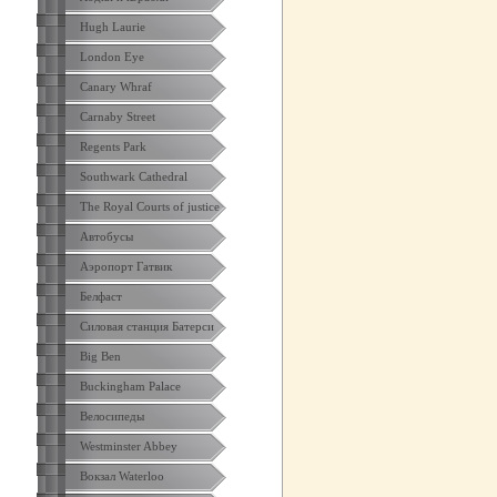
Hugh Laurie
London Eye
Canary Whraf
Carnaby Street
Regents Park
Southwark Cathedral
The Royal Courts of justice
Автобусы
Аэропорт Гатвик
Белфаст
Силовая станция Батерси
Big Ben
Buckingham Palace
Велосипеды
Westminster Abbey
Вокзал Waterloo