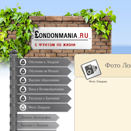
Обучение в Лондоне
Фото Ло
Обучение на Мальте
Высшее образование
Фото Лондона
Виза в Великобританию
Рассказы о Британии
Фото Лондона
Лондон, фотографии
Красиво о Лондоне