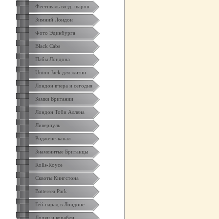
Фестиваль возд. шаров
Зимний Лондон
Фото Эдинбурга
Black Cabs
Пабы Лондона
Union Jack для жизни
Лондон вчера и сегодня
Замки Британии
Лондон Тоби Аллена
Ливерпуль
Ридженс-канал
Знаменитые Британцы
Rolls-Royce
Сквоты Кингстона
Battersea Park
Гей-парад в Лондоне
Лодки и корабли