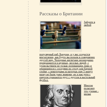
Рассказы о Британии
Зайдите в
любой
популярный паб Лондона, и у вас создастся
впечатление, как будто вы попали в совершенно
другой мир. Чопорные англичане неожиданно
превращаются в шумных, веселых людей, с
удовольствием не только попивающих пиво и
общающихся с соседями по столу или барной
стойке, с некоторыми из которых еще 5 минут
назад не были даже знакомы, но и как дети с
азартом сражаются друг с другом в настольный
футбол.
Многие
полагают,
что ученые -
милые