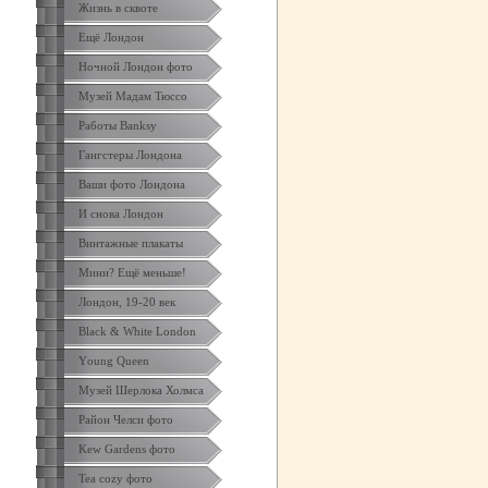
Жизнь в сквоте
Ещё Лондон
Ночной Лондон фото
Музей Мадам Тюссо
Работы Banksy
Гангстеры Лондона
Ваши фото Лондона
И снова Лондон
Винтажные плакаты
Мини? Ещё меньше!
Лондон, 19-20 век
Black & White London
Yоung Queen
Музей Шерлока Холмса
Район Челси фото
Kew Gardens фото
Tea cozy фото