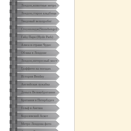
Лондон,животные метро
Лондон,старое кладбище
Твидовый велопробег
Стоунхендж(Stonehenge)
Гайд Парк (Hyde Park)
Алиса в стране Чудес
Облака в Лондоне
Лондон,интересный мост
Граффити на поездах
История Bentley
Английская лужайка
Деньги Великобритании
Британия в Петербурге
Гольф в Англии
Королевский Аскот
Метро Лондона фото