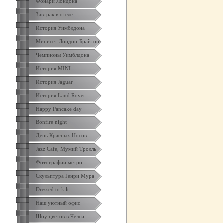
Фонари Лондона
Завтрак в отеле
История Уимблдона
Минисет Лондон-Брайтон
Чемпионы Уимблдона
История MINI
История Jaguar
История Land Rover
Happy Pancake day
Bonfire night
День Красных Носов
Jazz Cafe, Мумий Тролль
Фотографии метро
Скульптура Генри Мура
Dressed to kilt
Наш уютный офис
Шоу цветов в Челси