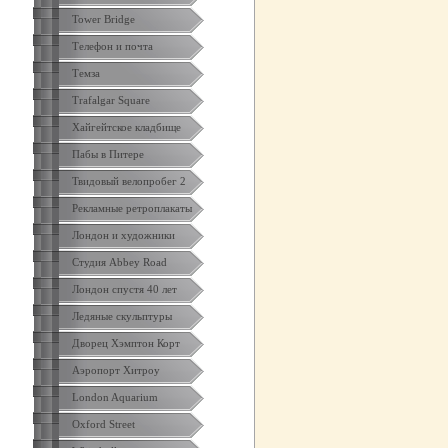
Tower Bridge
Телефон и почта
Темза
Trafalgar Square
Хайгейтское кладбище
Пабы в Питере
Твидовый велопробег 2
Рекламные ретроплакаты
Лондон и художники
Студия Abbey Road
Лондон спустя 40 лет
Ледяные скульптуры
Дворец Хэмптон Корт
Аэропорт Хитроу
London Aquarium
Oxford Street