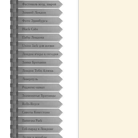
Фестиваль возд. шаров
Зимний Лондон
Фото Эдинбурга
Black Cabs
Пабы Лондона
Union Jack для жизни
Лондон вчера и сегодня
Замки Британии
Лондон Тоби Аллена
Ливерпуль
Ридженс-канал
Знаменитые Британцы
Rolls-Royce
Сквоты Кингстона
Battersea Park
Гей-парад в Лондоне
Лодки и корабли