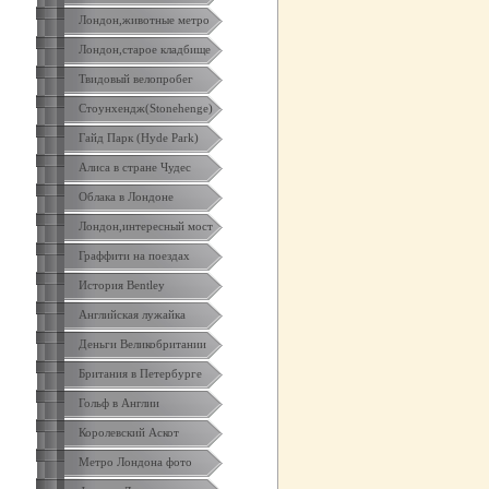
Лондон,животные метро
Лондон,старое кладбище
Твидовый велопробег
Стоунхендж(Stonehenge)
Гайд Парк (Hyde Park)
Алиса в стране Чудес
Облака в Лондоне
Лондон,интересный мост
Граффити на поездах
История Bentley
Английская лужайка
Деньги Великобритании
Британия в Петербурге
Гольф в Англии
Королевский Аскот
Метро Лондона фото