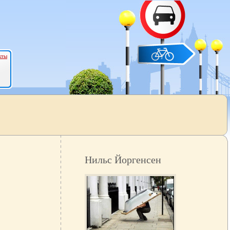
кты
Нильс Йоргенсен