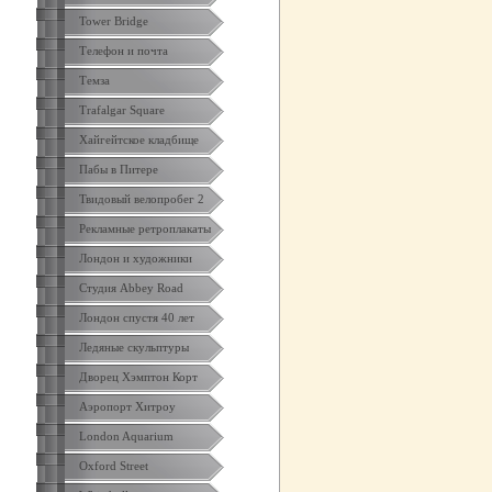
Tower Bridge
Телефон и почта
Темза
Trafalgar Square
Хайгейтское кладбище
Пабы в Питере
Твидовый велопробег 2
Рекламные ретроплакаты
Лондон и художники
Студия Abbey Road
Лондон спустя 40 лет
Ледяные скульптуры
Дворец Хэмптон Корт
Аэропорт Хитроу
London Aquarium
Oxford Street