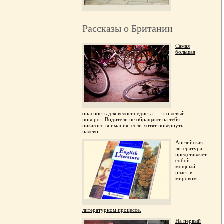
Рассказы о Британии
Самая
большая
опасность для велосипедиста — это левый
поворот. Водители не обращают на тебя
никакого внимания, если хотят повернуть
налево...
Английская
литература
представляет
собой
мощный
пласт в
мировом
литературном процессе.
На первый