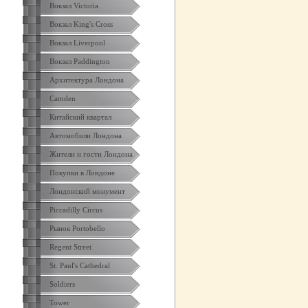
Вокзал Victoria
Вокзал King's Cross
Вокзал Liverpool
Вокзал Paddington
Архитектура Лондона
Camden
Китайский квартал
Автомобили Лондона
Жители и гости Лондона
Покупки в Лондоне
Лондонский монумент
Piccadilly Circus
Рынок Portobello
Regent Street
St. Paul's Cathedral
Soldiers
Tower