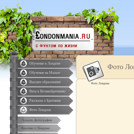
Обучение в Лондоне
Фото Ло
Обучение на Мальте
Высшее образование
Фото Лондона
Виза в Великобританию
Рассказы о Британии
Фото Лондона
Лондон, фотографии
Красиво о Лондоне