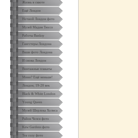
Жизнь в сквоте
Ещё Лондон
Ночной Лондон фото
Музей Мадам Тюссо
Работы Banksy
Гангстеры Лондона
Ваши фото Лондона
И снова Лондон
Винтажные плакаты
Мини? Ещё меньше!
Лондон, 19-20 век
Black & White London
Yоung Queen
Музей Шерлока Холмса
Район Челси фото
Kew Gardens фото
Tea cozy фото