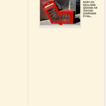
взгляд это
всего лишь
обычная для
Лондона
телефонная
будка...