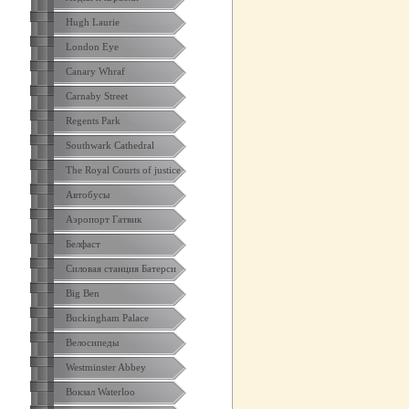
Hugh Laurie
London Eye
Canary Whraf
Carnaby Street
Regents Park
Southwark Cathedral
The Royal Courts of justice
Автобусы
Аэропорт Гатвик
Белфаст
Силовая станция Батерси
Big Ben
Buckingham Palace
Велосипеды
Westminster Abbey
Вокзал Waterloo