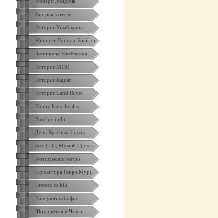
Фонари Лондона
Завтрак в отеле
История Уимблдона
Минисет Лондон-Брайтон
Чемпионы Уимблдона
История MINI
История Jaguar
История Land Rover
Happy Pancake day
Bonfire night
День Красных Носов
Jazz Cafe, Мумий Тролль
Фотографии метро
Скульптура Генри Мура
Dressed to kilt
Наш уютный офис
Шоу цветов в Челси