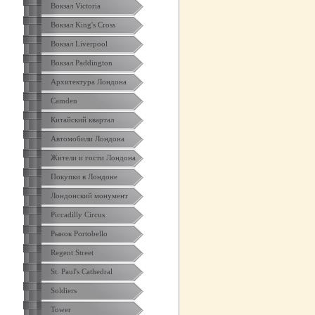
Вокзал Victoria
Вокзал King's Cross
Вокзал Liverpool
Вокзал Paddington
Архитектура Лондона
Camden
Китайский квартал
Автомобили Лондона
Жители и гости Лондона
Покупки в Лондоне
Лондонский монумент
Piccadilly Circus
Рынок Portobello
Regent Street
St. Paul's Cathedral
Soldiers
Tower