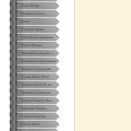
Tower Bridge
Телефон и почта
Темза
Trafalgar Square
Хайгейтское кладбище
Пабы в Питере
Твидовый велопробег 2
Рекламные ретроплакаты
Лондон и художники
Студия Abbey Road
Лондон спустя 40 лет
Ледяные скульптуры
Дворец Хэмптон Корт
Аэропорт Хитроу
London Aquarium
Oxford Street