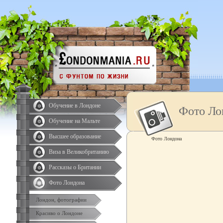
Обучение в Лондоне
Фото Ло
Обучение на Мальте
Высшее образование
Фото Лондона
Виза в Великобританию
Рассказы о Британии
Фото Лондона
Лондон, фотографии
Красиво о Лондоне