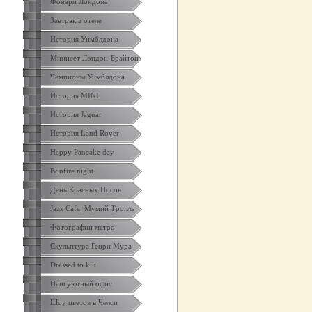
Фонари Лондона
Завтрак в отеле
История Уимблдона
Минисет Лондон-Брайтон
Чемпионы Уимблдона
История MINI
История Jaguar
История Land Rover
Happy Pancake day
Bonfire night
День Красных Носов
Jazz Cafe, Мумий Тролль
Фотографии метро
Скульптура Генри Мура
Dressed to kilt
Наш уютный офис
Шоу цветов в Челси