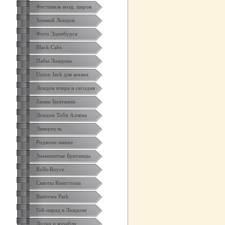
Фестиваль возд. шаров
Зимний Лондон
Фото Эдинбурга
Black Cabs
Пабы Лондона
Union Jack для жизни
Лондон вчера и сегодня
Замки Британии
Лондон Тоби Аллена
Ливерпуль
Ридженс-канал
Знаменитые Британцы
Rolls-Royce
Сквоты Кингстона
Battersea Park
Гей-парад в Лондоне
Лодки и корабли