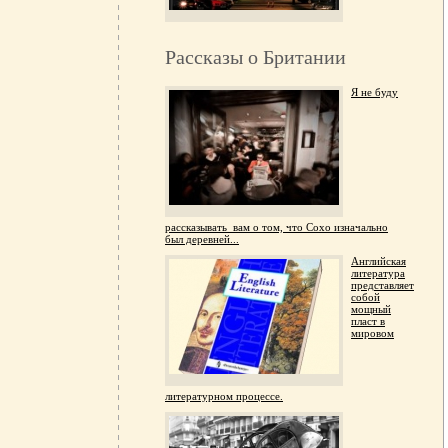
Рассказы о Британии
Я не буду
рассказывать вам о том, что Сохо изначально
был деревней...
Английская
литература
представляет
собой
мощный
пласт в
мировом
литературном процессе.