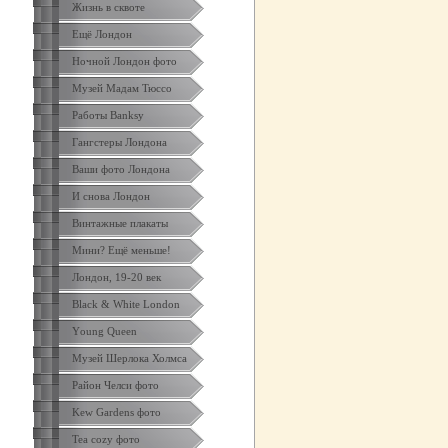
Жизнь в сквоте
Ещё Лондон
Ночной Лондон фото
Музей Мадам Тюссо
Работы Banksy
Гангстеры Лондона
Ваши фото Лондона
И снова Лондон
Винтажные плакаты
Мини? Ещё меньше!
Лондон, 19-20 век
Black & White London
Yоung Queen
Музей Шерлока Холмса
Район Челси фото
Kew Gardens фото
Tea cozy фото