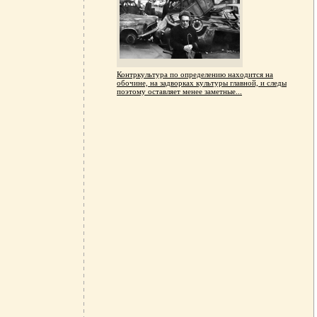
Контркультура по определению находится на
обочине, на задворках культуры главной, и следы
поэтому оставляет менее заметные...