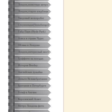
Лондон,животные метро
Лондон,старое кладбище
Твидовый велопробег
Стоунхендж(Stonehenge)
Гайд Парк (Hyde Park)
Алиса в стране Чудес
Облака в Лондоне
Лондон,интересный мост
Граффити на поездах
История Bentley
Английская лужайка
Деньги Великобритании
Британия в Петербурге
Гольф в Англии
Королевский Аскот
Метро Лондона фото