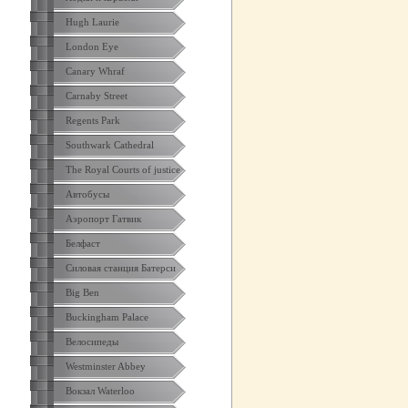
Hugh Laurie
London Eye
Canary Whraf
Carnaby Street
Regents Park
Southwark Cathedral
The Royal Courts of justice
Автобусы
Аэропорт Гатвик
Белфаст
Силовая станция Батерси
Big Ben
Buckingham Palace
Велосипеды
Westminster Abbey
Вокзал Waterloo