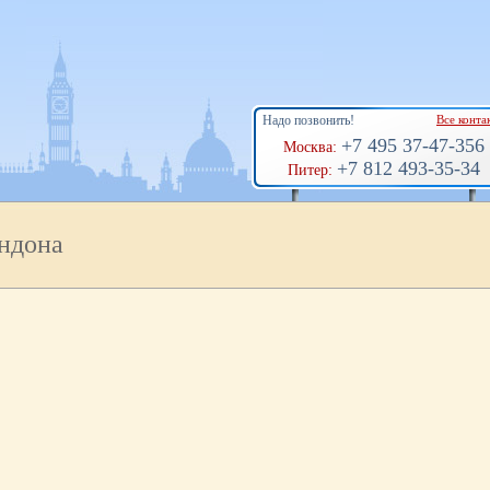
Надо позвонить!
Все конта
+7 495 37-47-356
Москва:
+7 812 493-35-34
Питер:
ндона