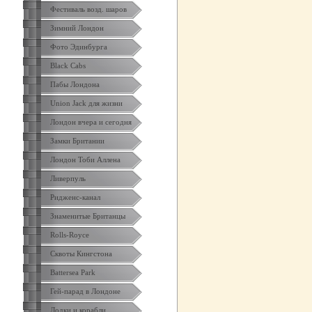
Фестиваль возд. шаров
Зимний Лондон
Фото Эдинбурга
Black Cabs
Пабы Лондона
Union Jack для жизни
Лондон вчера и сегодня
Замки Британии
Лондон Тоби Аллена
Ливерпуль
Ридженс-канал
Знаменитые Британцы
Rolls-Royce
Сквоты Кингстона
Battersea Park
Гей-парад в Лондоне
Лодки и корабли