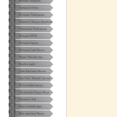
Фонари Лондона
Завтрак в отеле
История Уимблдона
Минисет Лондон-Брайтон
Чемпионы Уимблдона
История MINI
История Jaguar
История Land Rover
Happy Pancake day
Bonfire night
День Красных Носов
Jazz Cafe, Мумий Тролль
Фотографии метро
Скульптура Генри Мура
Dressed to kilt
Наш уютный офис
Шоу цветов в Челси