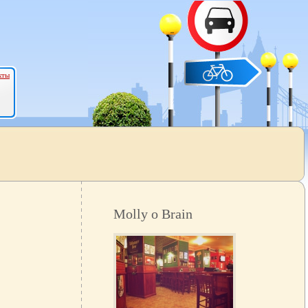
кты
Molly o Brain