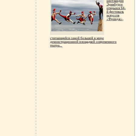
Шотландии
Эдинбурге
открылся 64-
й фестиваль
искусств
«Фриндж»,
считающийся самой большой в мире
демонстрационной площадкой современного
театра...