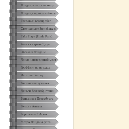
Лондон,животные метро
Лондон,старое кладбище
Твидовый велопробег
Стоунхендж(Stonehenge)
Гайд Парк (Hyde Park)
Алиса в стране Чудес
Облака в Лондоне
Лондон,интересный мост
Граффити на поездах
История Bentley
Английская лужайка
Деньги Великобритании
Британия в Петербурге
Гольф в Англии
Королевский Аскот
Метро Лондона фото