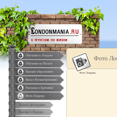
Обучение в Лондоне
Фото Ло
Обучение на Мальте
Высшее образование
Фото Лондона
Виза в Великобританию
Рассказы о Британии
Фото Лондона
Лондон, фотографии
Красиво о Лондоне