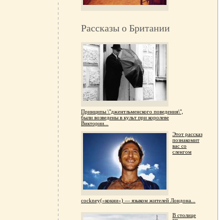
Рассказы о Британии
Принципы \"джентльменского поведения\",
были возведены в культ при королеве
Виктории...
Этот рассказ
познакомит
вас со
сленгом
сockney(«кокни») — языком жителей Лондона...
В столице