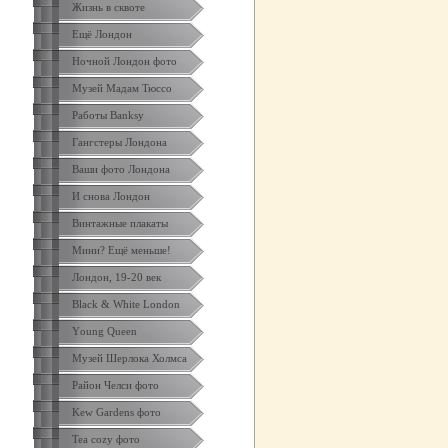
Жизнь в сквоте
Ещё Лондон
Ночной Лондон фото
Музей Мадам Тюссо
Работы Banksy
Гангстеры Лондона
Ваши фото Лондона
И снова Лондон
Винтажные плакаты
Мини? Ещё меньше!
Лондон, 19-20 век
Black & White London
Yоung Queen
Музей Шерлока Холмса
Район Челси фото
Kew Gardens фото
Tea cozy фото