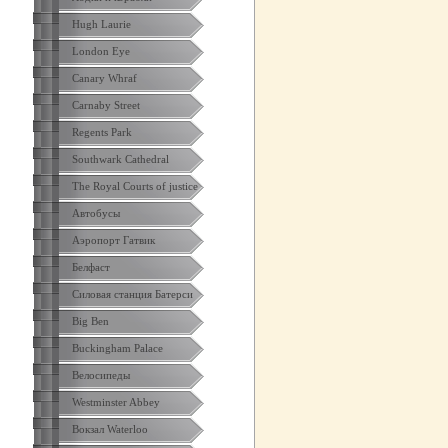
Hugh Laurie
London Eye
Canary Whraf
Carnaby Street
Regents Park
Southwark Cathedral
The Royal Courts of justice
Автобусы
Аэропорт Гатвик
Белфаст
Силовая станция Батерси
Big Ben
Buckingham Palace
Велосипеды
Westminster Abbey
Вокзал Waterloo