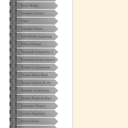
Tower Bridge
Телефон и почта
Темза
Trafalgar Square
Хайгейтское кладбище
Пабы в Питере
Твидовый велопробег 2
Рекламные ретроплакаты
Лондон и художники
Студия Abbey Road
Лондон спустя 40 лет
Ледяные скульптуры
Дворец Хэмптон Корт
Аэропорт Хитроу
London Aquarium
Oxford Street