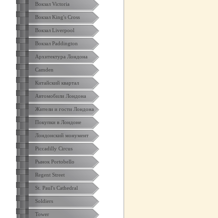
Вокзал Victoria
Вокзал King's Cross
Вокзал Liverpool
Вокзал Paddington
Архитектура Лондона
Camden
Китайский квартал
Автомобили Лондона
Жители и гости Лондона
Покупки в Лондоне
Лондонский монумент
Piccadilly Circus
Рынок Portobello
Regent Street
St. Paul's Cathedral
Soldiers
Tower