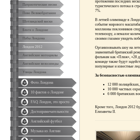
протяжении последних неск
Патриотические песни
туристического потока в ст
7%.
Пиво Великобритании
В летней олимпиаде в Лондо
Шотландский виски
событие мирового масштаба
миллионы поклонников спор
Блоги о Лондоне
телевизору, а немалое колич
своими глазами увидеть по
Пабы Лондона
Лондон 2012
Организовывать шоу на летн
знаменитый британский режи
Английские мотоциклы
фильмам как «Пляж», «28 д
команде также будут задейс
Английские велосипеды
популярные и известные лю
Улицы Лондона
За безопасностью олимпиа
Фото Лондона
12 000 полицейских,
10 000 частных охра
10 фактов о Лондоне
6 000 британских во
FAQ Лондон, это просто
Кроме того, Лондон 2012 бу
Елизаветы II.
Достопримечательности
Английский футбол
Музыка из Англии