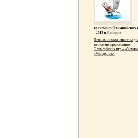
талисмана Олимпийских 
- 2012 в Лондоне
Первыми стали известны дв
талисмана предстоящих
Олимпийских игр – «Уэнлок
«Мандевиль»