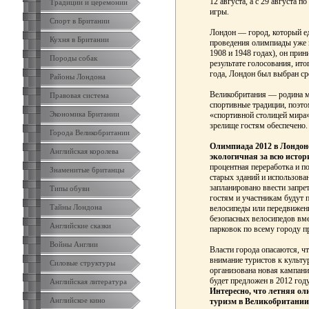
12 августа, а с 29 августа 
Традиции и церемонии
игры.
Спорт в Британии
Лондон — город, который ед
Кухня в Британии
проведения олимпиады уже в
1908 и 1948 годах), он при
Породы собак
результате голосования, ит
года, Лондон был выбран ср
Районы Лондона
Великобритания — родина мн
Правовая система
спортивные традиции, поэто
Экономика Британии
«спортивной столицей мира»
зрелище гостям обеспечено.
Города Великобритании
Олимпиада 2012 в Лондоне
Английская королева
экологичная за всю истор
процентная переработка и п
Знаменитые британцы
старых зданий и использова
запланировано ввести запре
Типы обуви
гостям и участникам будут 
Тайны Лондона
велосипеды или передвижен
безопасных велосипедов вме
Английские сказки
парковок по всему городу 
Войны Англии
Власти города опасаются, ч
внимание туристов к культу
Силовые структуры
организована новая кампания
будет предложен в 2012 год
Английская литература
Интересно, что летняя ол
Английское кино
туризм в Великобритании