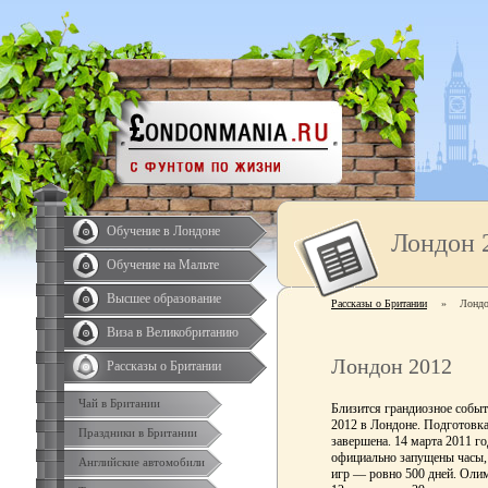
Обучение в Лондоне
Лондон 
Обучение на Мальте
Высшее образование
Рассказы о Британии
»
Лондо
Виза в Великобританию
Лондон 2012
Рассказы о Британии
Чай в Британии
Близится грандиозное собы
2012 в Лондоне. Подготовка 
Праздники в Британии
завершена. 14 марта 2011 г
официально запущены часы, 
Английские автомобили
игр — ровно 500 дней. Олим