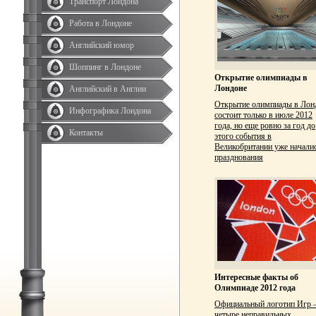
Транспорт Лондона
Работа в Лондоне
Английский юмор
Шоппинг в Лондоне
Открытие олимпиады в
Лондоне
Английский в Англии
Открытие олимпиады в Лон
Инфографика Лондона
состоит только в июле 2012
года, но еще ровно за год до
Контакты
этого события в
Великобритании уже начали
празднования
Интересные факты об
Олимпиаде 2012 года
Официальный логотип Игр
четыре неправильных