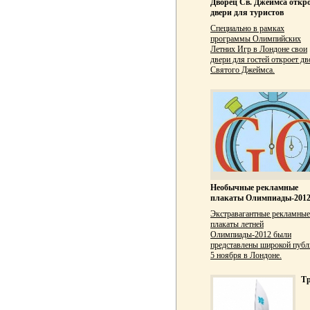
Дворец Св. Джеймса откр
двери для туристов
Специально в рамках
программы Олимпийских
Летних Игр в Лондоне свои
двери для гостей откроет дв
Святого Джеймса.
Необычные рекламные
плакаты Олимпиады-201
Экстравагантные рекламные
плакаты летней
Олимпиады-2012 были
представлены широкой публ
5 ноября в Лондоне.
Т