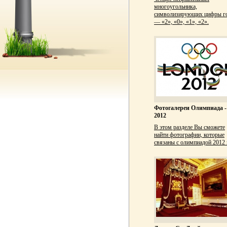
многоугольника,
символизирующих цифры г
— «2», «0», «1», «2».
Фотогалереи Олимпиада -
2012
В этом разделе Вы сможете
найти фотографии, которые
связаны с олимпиадой 2012 