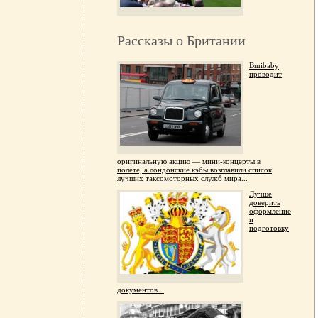
Рассказы о Британии
Bmibaby
проводит
оригинальную акцию — мини-концерты в
полете, а лондонские кэбы возглавили список
лучших таксомоторных служб мира...
Лучше
доверить
оформление
и
подготовку
документов...