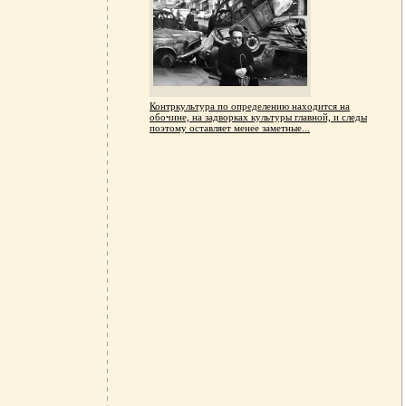
Контркультура по определению находится на
обочине, на задворках культуры главной, и следы
поэтому оставляет менее заметные...