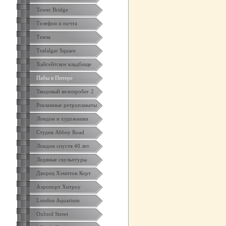
Tower Bridge
Телефон и почта
Темза
Trafalgar Square
Хайгейтское кладбище
Пабы в Питере
Твидовый велопробег 2
Рекламные ретроплакаты
Лондон и художники
Студия Abbey Road
Лондон спустя 40 лет
Ледяные скульптуры
Дворец Хэмптон Корт
Аэропорт Хитроу
London Aquarium
Oxford Street