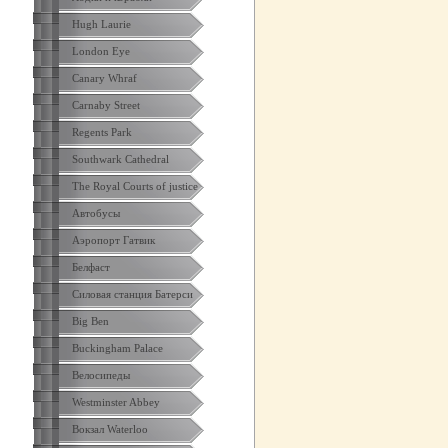
Hugh Laurie
London Eye
Canary Whraf
Carnaby Street
Regents Park
Southwark Cathedral
The Royal Courts of justice
Автобусы
Аэропорт Гатвик
Белфаст
Силовая станция Батерси
Big Ben
Buckingham Palace
Велосипеды
Westminster Abbey
Вокзал Waterloo