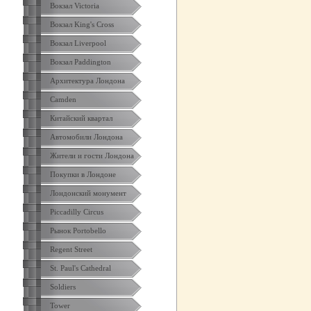
Вокзал Victoria
Вокзал King's Cross
Вокзал Liverpool
Вокзал Paddington
Архитектура Лондона
Camden
Китайский квартал
Автомобили Лондона
Жители и гости Лондона
Покупки в Лондоне
Лондонский монумент
Piccadilly Circus
Рынок Portobello
Regent Street
St. Paul's Cathedral
Soldiers
Tower