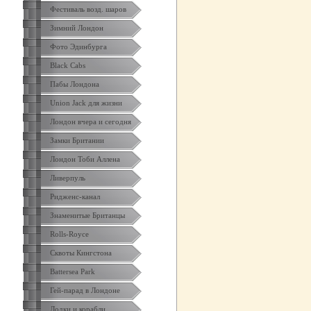
Фестиваль возд. шаров
Зимний Лондон
Фото Эдинбурга
Black Cabs
Пабы Лондона
Union Jack для жизни
Лондон вчера и сегодня
Замки Британии
Лондон Тоби Аллена
Ливерпуль
Ридженс-канал
Знаменитые Британцы
Rolls-Royce
Сквоты Кингстона
Battersea Park
Гей-парад в Лондоне
Лодки и корабли