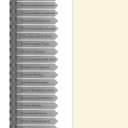
Лондон,животные метро
Лондон,старое кладбище
Твидовый велопробег
Стоунхендж(Stonehenge)
Гайд Парк (Hyde Park)
Алиса в стране Чудес
Облака в Лондоне
Лондон,интересный мост
Граффити на поездах
История Bentley
Английская лужайка
Деньги Великобритании
Британия в Петербурге
Гольф в Англии
Королевский Аскот
Метро Лондона фото