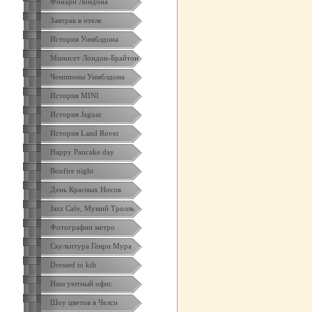
Фонари Лондона
Завтрак в отеле
История Уимблдона
Минисет Лондон-Брайтон
Чемпионы Уимблдона
История MINI
История Jaguar
История Land Rover
Happy Pancake day
Bonfire night
День Красных Носов
Jazz Cafe, Мумий Тролль
Фотографии метро
Скульптура Генри Мура
Dressed to kilt
Наш уютный офис
Шоу цветов в Челси