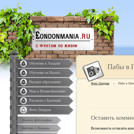
Обучение в Лондоне
Пабы в 
Обучение на Мальте
Высшее образование
Фото Лондона
»
Пабы в Пит
Виза в Великобританию
Рассказы о Британии
Фото Лондона
Оставить комме
Лондон, фотографии
Возможность оставлять комм
Красиво о Лондоне