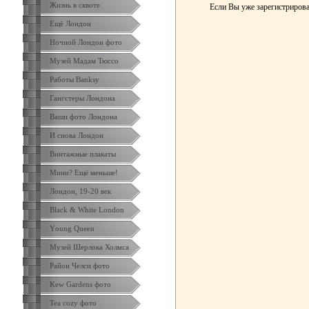
Жизнь в сквоте
Если Вы уже зарегистриро
Ещё Лондон
Ночной Лондон фото
Музей Мадам Тюссо
Работы Banksy
Гангстеры Лондона
Ваши фото Лондона
И снова Лондон
Винтажные плакаты
Мини? Ещё меньше!
Лондон, 19-20 век
Black & White London
Yоung Queen
Музей Шерлока Холмса
Район Челси фото
Kew Gardens фото
Tea cozy фото