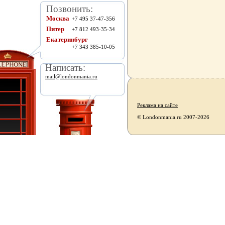
Позвонить:
Москва
+7 495 37-47-356
Питер
+7 812 493-35-34
Екатеринбург
+7 343 385-10-05
Написать:
mail@londonmania.ru
Реклама на сайте
© Londonmania.ru 2007-2026