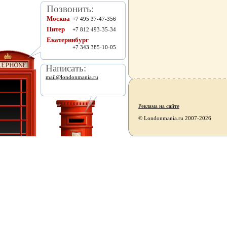
Позвонить:
Москва
+7 495 37-47-356
Питер
+7 812 493-35-34
Екатеринбург
+7 343 385-10-05
Написать:
mail@londonmania.ru
Реклама на сайте
© Londonmania.ru 2007-2026