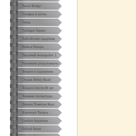
Tower Bridge
Телефон и почта
Темза
Trafalgar Square
Хайгейтское кладбище
Пабы в Питере
Твидовый велопробег 2
Рекламные ретроплакаты
Лондон и художники
Студия Abbey Road
Лондон спустя 40 лет
Ледяные скульптуры
Дворец Хэмптон Корт
Аэропорт Хитроу
London Aquarium
Oxford Street