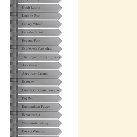
Hugh Laurie
London Eye
Canary Whraf
Carnaby Street
Regents Park
Southwark Cathedral
The Royal Courts of justice
Автобусы
Аэропорт Гатвик
Белфаст
Силовая станция Батерси
Big Ben
Buckingham Palace
Велосипеды
Westminster Abbey
Вокзал Waterloo