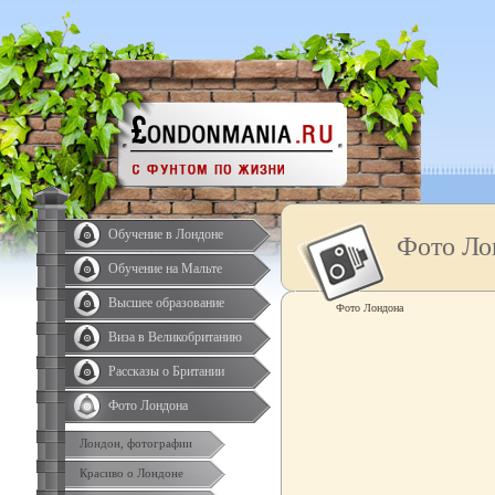
Обучение в Лондоне
Фото Ло
Обучение на Мальте
Высшее образование
Фото Лондона
Виза в Великобританию
Рассказы о Британии
Фото Лондона
Лондон, фотографии
Красиво о Лондоне