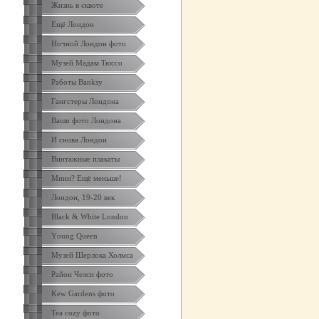
Жизнь в сквоте
Ещё Лондон
Ночной Лондон фото
Музей Мадам Тюссо
Работы Banksy
Гангстеры Лондона
Ваши фото Лондона
И снова Лондон
Винтажные плакаты
Мини? Ещё меньше!
Лондон, 19-20 век
Black & White London
Yоung Queen
Музей Шерлока Холмса
Район Челси фото
Kew Gardens фото
Tea cozy фото