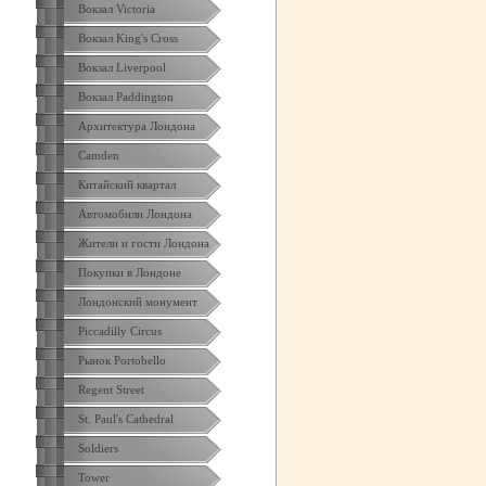
Вокзал Victoria
Вокзал King's Cross
Вокзал Liverpool
Вокзал Paddington
Архитектура Лондона
Camden
Китайский квартал
Автомобили Лондона
Жители и гости Лондона
Покупки в Лондоне
Лондонский монумент
Piccadilly Circus
Рынок Portobello
Regent Street
St. Paul's Cathedral
Soldiers
Tower