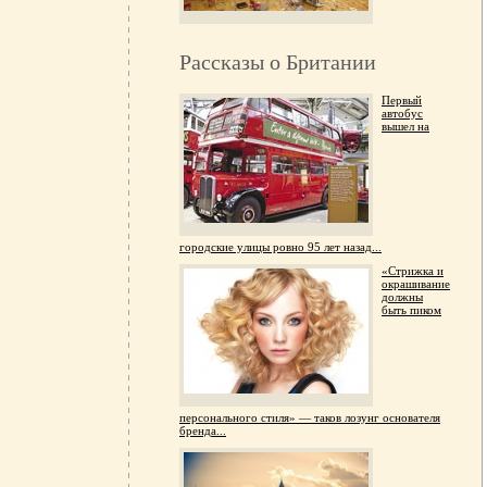
Рассказы о Британии
Первый
автобус
вышел на
городские улицы ровно 95 лет назад...
«Стрижка и
окрашивание
должны
быть пиком
персонального стиля» — таков лозунг основателя
бренда...