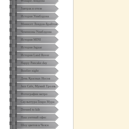
Фонари Лондона
Завтрак в отеле
История Уимблдона
Минисет Лондон-Брайтон
Чемпионы Уимблдона
История MINI
История Jaguar
История Land Rover
Happy Pancake day
Bonfire night
День Красных Носов
Jazz Cafe, Мумий Тролль
Фотографии метро
Скульптура Генри Мура
Dressed to kilt
Наш уютный офис
Шоу цветов в Челси