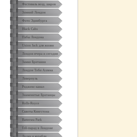
Фестиваль возд. шаров
Зимний Лондон
Фото Эдинбурга
Black Cabs
Пабы Лондона
Union Jack для жизни
Лондон вчера и сегодня
Замки Британии
Лондон Тоби Аллена
Ливерпуль
Ридженс-канал
Знаменитые Британцы
Rolls-Royce
Сквоты Кингстона
Battersea Park
Гей-парад в Лондоне
Лодки и корабли