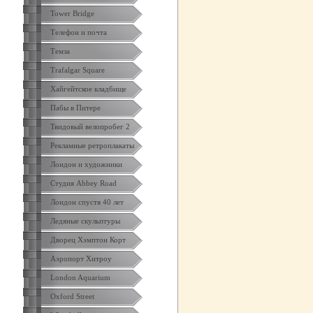
Tower Bridge
Телефон и почта
Темза
Trafalgar Square
Хайгейтское кладбище
Пабы в Питере
Твидовый велопробег 2
Рекламные ретроплакаты
Лондон и художники
Студия Abbey Road
Лондон спустя 40 лет
Ледяные скульптуры
Дворец Хэмптон Корт
Аэропорт Хитроу
London Aquarium
Oxford Street