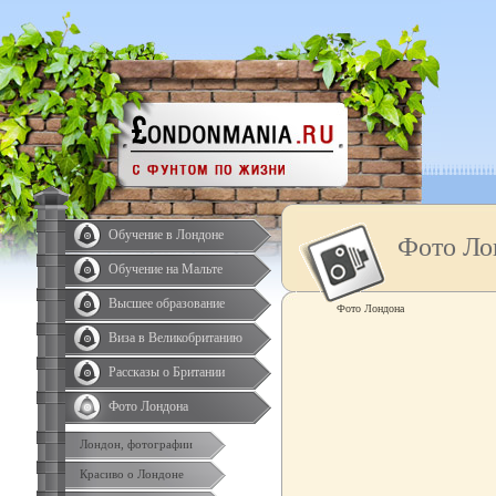
Обучение в Лондоне
Фото Ло
Обучение на Мальте
Высшее образование
Фото Лондона
Виза в Великобританию
Рассказы о Британии
Фото Лондона
Лондон, фотографии
Красиво о Лондоне