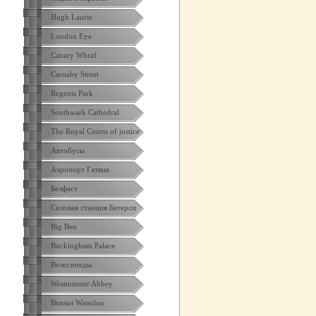
Hugh Laurie
London Eye
Canary Whraf
Carnaby Street
Regents Park
Southwark Cathedral
The Royal Courts of justice
Автобусы
Аэропорт Гатвик
Белфаст
Силовая станция Батерси
Big Ben
Buckingham Palace
Велосипеды
Westminster Abbey
Вокзал Waterloo