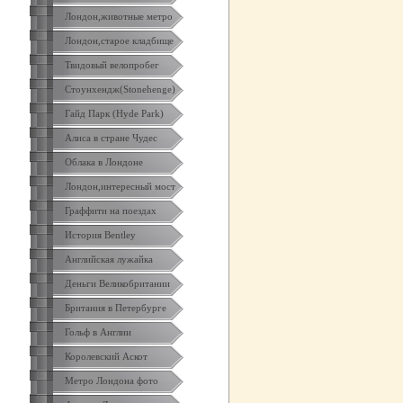
Лондон,животные метро
Лондон,старое кладбище
Твидовый велопробег
Стоунхендж(Stonehenge)
Гайд Парк (Hyde Park)
Алиса в стране Чудес
Облака в Лондоне
Лондон,интересный мост
Граффити на поездах
История Bentley
Английская лужайка
Деньги Великобритании
Британия в Петербурге
Гольф в Англии
Королевский Аскот
Метро Лондона фото