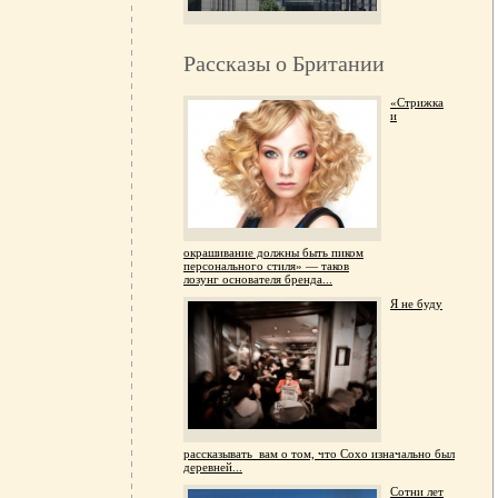
Рассказы о Британии
«Стрижка
и
окрашивание должны быть пиком
персонального стиля» — таков
лозунг основателя бренда...
Я не буду
рассказывать вам о том, что Сохо изначально был
деревней...
Сотни лет