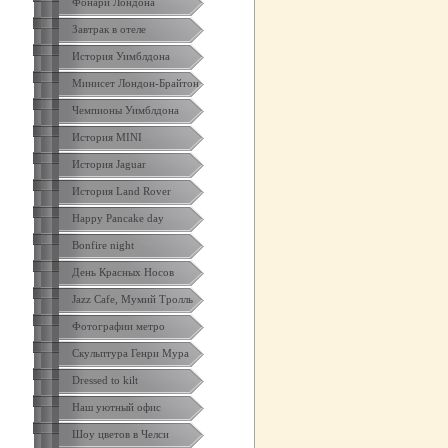
Фонари Лондона
Завтрак в отеле
История Уимблдона
Минисет Лондон-Брайтон
Чемпионы Уимблдона
История MINI
История Jaguar
История Land Rover
Happy Pancake day
Bonfire night
День Красных Носов
Jazz Cafe, Мумий Тролль
Фотографии метро
Скульптура Генри Мура
Dressed to kilt
Наш уютный офис
Шоу цветов в Челси