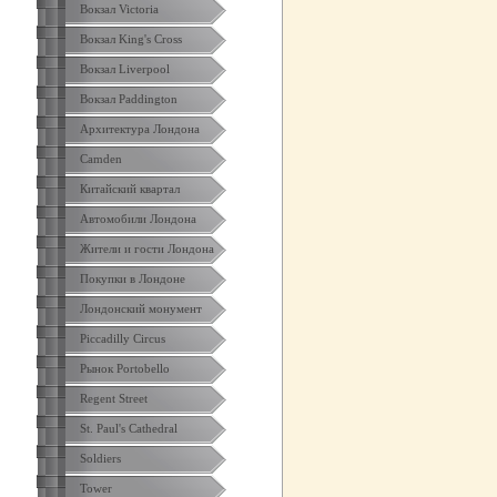
Вокзал Victoria
Вокзал King's Cross
Вокзал Liverpool
Вокзал Paddington
Архитектура Лондона
Camden
Китайский квартал
Автомобили Лондона
Жители и гости Лондона
Покупки в Лондоне
Лондонский монумент
Piccadilly Circus
Рынок Portobello
Regent Street
St. Paul's Cathedral
Soldiers
Tower