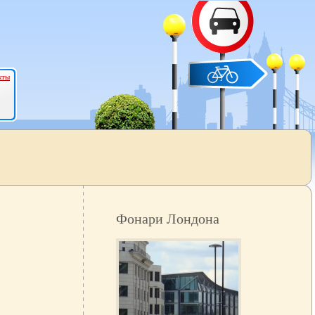
кты
Фонари Лондона