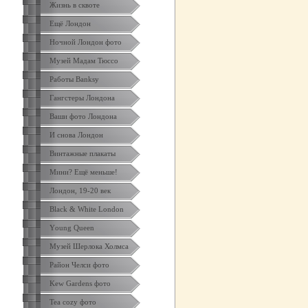
Жизнь в сквоте
Ещё Лондон
Ночной Лондон фото
Музей Мадам Тюссо
Работы Banksy
Гангстеры Лондона
Ваши фото Лондона
И снова Лондон
Винтажные плакаты
Мини? Ещё меньше!
Лондон, 19-20 век
Black & White London
Yоung Queen
Музей Шерлока Холмса
Район Челси фото
Kew Gardens фото
Tea cozy фото