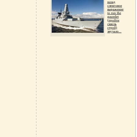
назад
сленговое
выражение
to run the
gauntlet
(пройти
сквозь
строй)
звучало...