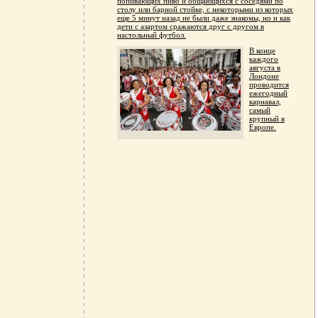
попивающих пиво и общающихся с соседями по
столу или барной стойке, с некоторыми из которых
еще 5 минут назад не были даже знакомы, но и как
дети с азартом сражаются друг с другом в
настольный футбол.
В конце
каждого
августа в
Лондоне
проводится
ежегодный
карнавал,
самый
крупный в
Европе.