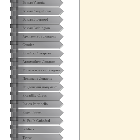
Вокзал Victoria
Вокзал King's Cross
Вокзал Liverpool
Вокзал Paddington
Архитектура Лондона
Camden
Китайский квартал
Автомобили Лондона
Жители и гости Лондона
Покупки в Лондоне
Лондонский монумент
Piccadilly Circus
Рынок Portobello
Regent Street
St. Paul's Cathedral
Soldiers
Tower