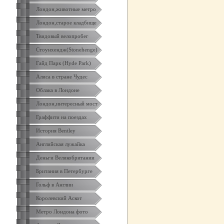
Лондон,животные метро
Лондон,старое кладбище
Твидовый велопробег
Стоунхендж(Stonehenge)
Гайд Парк (Hyde Park)
Алиса в стране Чудес
Облака в Лондоне
Лондон,интересный мост
Граффити на поездах
История Bentley
Английская лужайка
Деньги Великобритании
Британия в Петербурге
Гольф в Англии
Королевский Аскот
Метро Лондона фото