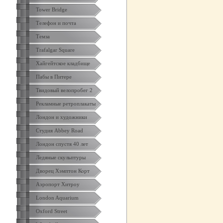
Tower Bridge
Телефон и почта
Темза
Trafalgar Square
Хайгейтское кладбище
Пабы в Питере
Твидовый велопробег 2
Рекламные ретроплакаты
Лондон и художники
Студия Abbey Road
Лондон спустя 40 лет
Ледяные скульптуры
Дворец Хэмптон Корт
Аэропорт Хитроу
London Aquarium
Oxford Street