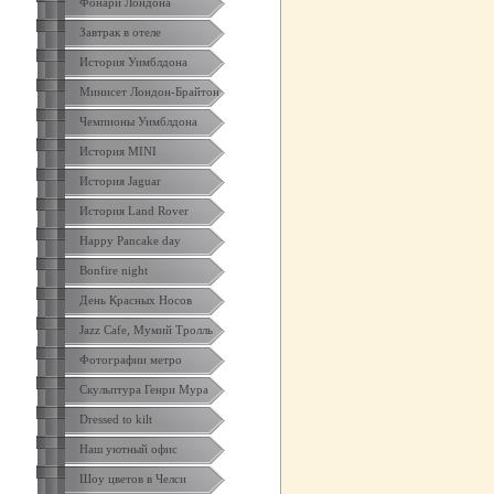
Фонари Лондона
Завтрак в отеле
История Уимблдона
Минисет Лондон-Брайтон
Чемпионы Уимблдона
История MINI
История Jaguar
История Land Rover
Happy Pancake day
Bonfire night
День Красных Носов
Jazz Cafe, Мумий Тролль
Фотографии метро
Скульптура Генри Мура
Dressed to kilt
Наш уютный офис
Шоу цветов в Челси