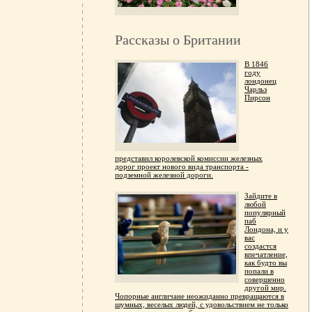
Рассказы о Британии
В 1846
году
лондонец
Чарльз
Пирсон
представил королевской комиссии железных
дорог проект нового вида транспорта -
подземной железной дороги.
Зайдите в
любой
популярный
паб
Лондона, и у
вас
создастся
впечатление,
как будто вы
попали в
совершенно
другой мир.
Чопорные англичане неожиданно превращаются в
шумных, веселых людей, с удовольствием не только