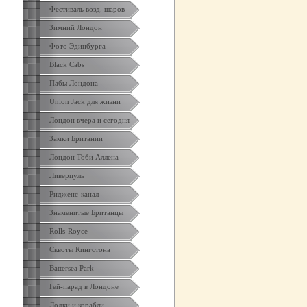
Фестиваль возд. шаров
Зимний Лондон
Фото Эдинбурга
Black Cabs
Пабы Лондона
Union Jack для жизни
Лондон вчера и сегодня
Замки Британии
Лондон Тоби Аллена
Ливерпуль
Ридженс-канал
Знаменитые Британцы
Rolls-Royce
Сквоты Кингстона
Battersea Park
Гей-парад в Лондоне
Лодки и корабли