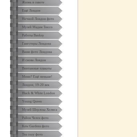
Жизнь в сквоте
Ещё Лондон
Ночной Лондон фото
Музей Мадам Тюссо
Работы Banksy
Гангстеры Лондона
Ваши фото Лондона
И снова Лондон
Винтажные плакаты
Мини? Ещё меньше!
Лондон, 19-20 век
Black & White London
Yоung Queen
Музей Шерлока Холмса
Район Челси фото
Kew Gardens фото
Tea cozy фото