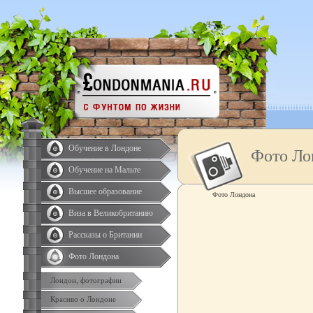
Обучение в Лондоне
Фото Ло
Обучение на Мальте
Высшее образование
Фото Лондона
Виза в Великобританию
Рассказы о Британии
Фото Лондона
Лондон, фотографии
Красиво о Лондоне