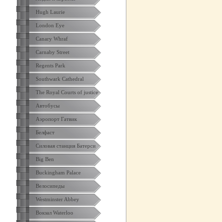
Hugh Laurie
London Eye
Canary Whraf
Carnaby Street
Regents Park
Southwark Cathedral
The Royal Courts of justice
Автобусы
Аэропорт Гатвик
Белфаст
Силовая станция Батерси
Big Ben
Buckingham Palace
Велосипеды
Westminster Abbey
Вокзал Waterloo