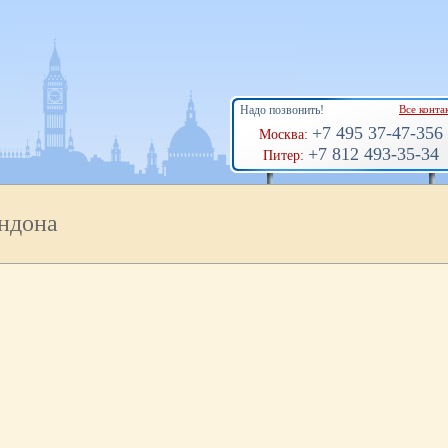
Надо позвонить!
Все конта
+7 495 37-47-356
Москва:
+7 812 493-35-34
Питер:
ндона