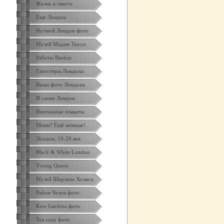
Жизнь в сквоте
Ещё Лондон
Ночной Лондон фото
Музей Мадам Тюссо
Работы Banksy
Гангстеры Лондона
Ваши фото Лондона
И снова Лондон
Винтажные плакаты
Мини? Ещё меньше!
Лондон, 19-20 век
Black & White London
Yоung Queen
Музей Шерлока Холмса
Район Челси фото
Kew Gardens фото
Tea cozy фото