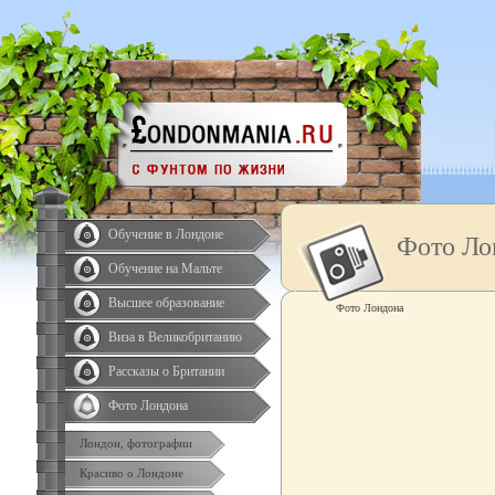
Обучение в Лондоне
Фото Ло
Обучение на Мальте
Высшее образование
Фото Лондона
Виза в Великобританию
Рассказы о Британии
Фото Лондона
Лондон, фотографии
Красиво о Лондоне