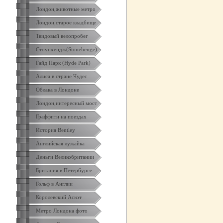
Лондон,животные метро
Лондон,старое кладбище
Твидовый велопробег
Стоунхендж(Stonehenge)
Гайд Парк (Hyde Park)
Алиса в стране Чудес
Облака в Лондоне
Лондон,интересный мост
Граффити на поездах
История Bentley
Английская лужайка
Деньги Великобритании
Британия в Петербурге
Гольф в Англии
Королевский Аскот
Метро Лондона фото