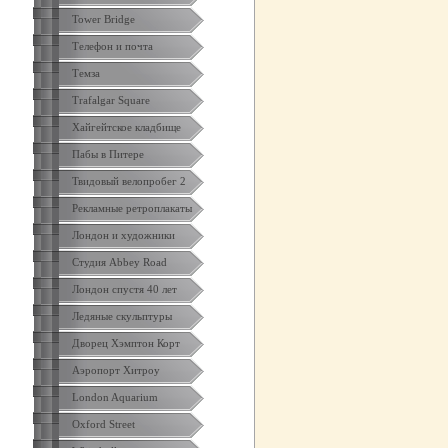
Tower Bridge
Телефон и почта
Темза
Trafalgar Square
Хайгейтское кладбище
Пабы в Питере
Твидовый велопробег 2
Рекламные ретроплакаты
Лондон и художники
Студия Abbey Road
Лондон спустя 40 лет
Ледяные скульптуры
Дворец Хэмптон Корт
Аэропорт Хитроу
London Aquarium
Oxford Street