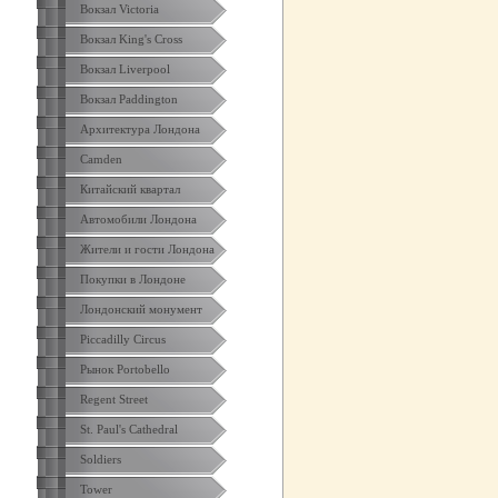
Вокзал Victoria
Вокзал King's Cross
Вокзал Liverpool
Вокзал Paddington
Архитектура Лондона
Camden
Китайский квартал
Автомобили Лондона
Жители и гости Лондона
Покупки в Лондоне
Лондонский монумент
Piccadilly Circus
Рынок Portobello
Regent Street
St. Paul's Cathedral
Soldiers
Tower