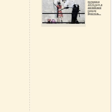
родился в
1974 году в
английском
городе
Бристоль...