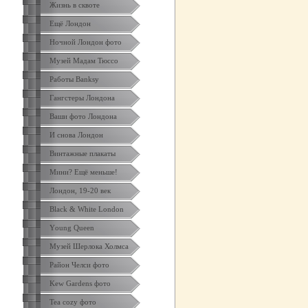
Жизнь в сквоте
Ещё Лондон
Ночной Лондон фото
Музей Мадам Тюссо
Работы Banksy
Гангстеры Лондона
Ваши фото Лондона
И снова Лондон
Винтажные плакаты
Мини? Ещё меньше!
Лондон, 19-20 век
Black & White London
Yоung Queen
Музей Шерлока Холмса
Район Челси фото
Kew Gardens фото
Tea cozy фото