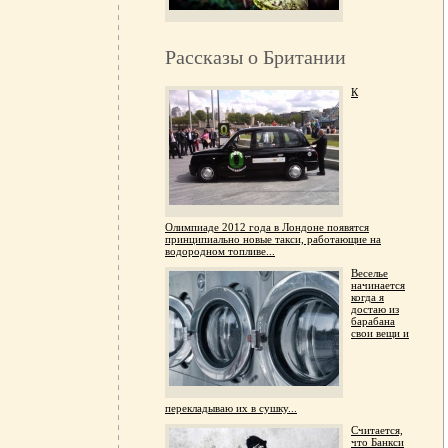
Рассказы о Британии
К
Олимпиаде 2012 года в Лондоне появятся
принципиально новые такси, работающие на
водородном топливе...
Веселье
начинается
когда я
достаю из
барабана
свои вещи и
перекладываю их в сушку...
Считается,
что Банкси