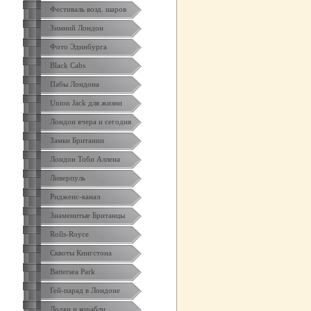
Фестиваль возд. шаров
Зимний Лондон
Фото Эдинбурга
Black Cabs
Пабы Лондона
Union Jack для жизни
Лондон вчера и сегодня
Замки Британии
Лондон Тоби Аллена
Ливерпуль
Ридженс-канал
Знаменитые Британцы
Rolls-Royce
Сквоты Кингстона
Battersea Park
Гей-парад в Лондоне
Лодки и корабли