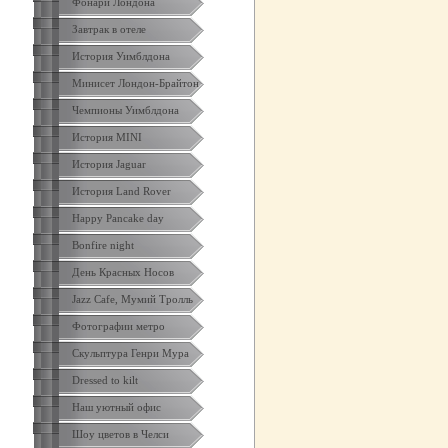
Фонари Лондона
Завтрак в отеле
История Уимблдона
Минисет Лондон-Брайтон
Чемпионы Уимблдона
История MINI
История Jaguar
История Land Rover
Happy Pancake day
Bonfire night
День Красных Носов
Jazz Cafe, Мумий Тролль
Фотографии метро
Скульптура Генри Мура
Dressed to kilt
Наш уютный офис
Шоу цветов в Челси