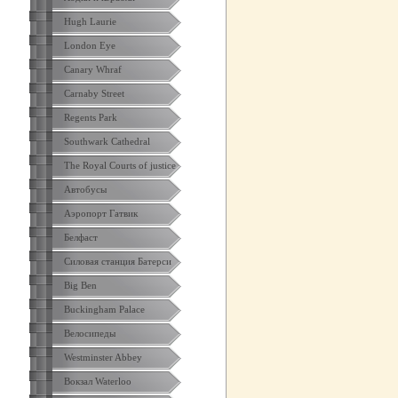
Hugh Laurie
London Eye
Canary Whraf
Carnaby Street
Regents Park
Southwark Cathedral
The Royal Courts of justice
Автобусы
Аэропорт Гатвик
Белфаст
Силовая станция Батерси
Big Ben
Buckingham Palace
Велосипеды
Westminster Abbey
Вокзал Waterloo