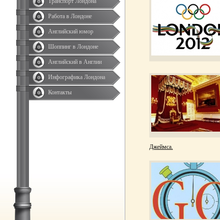
Транспорт Лондона
Работа в Лондоне
Английский юмор
Шоппинг в Лондоне
Английский в Англии
Инфографика Лондона
Контакты
Джеймса.