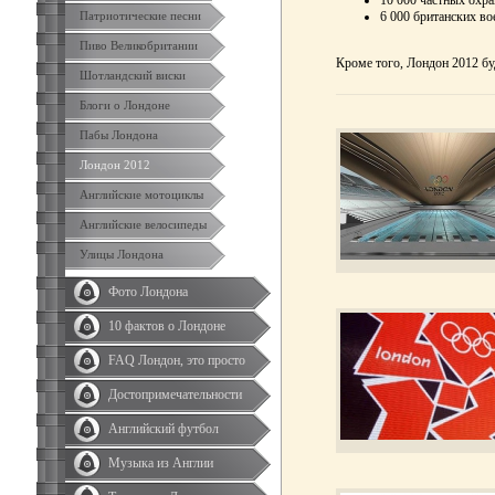
6 000 британских во
Патриотические песни
Пиво Великобритании
Кроме того, Лондон 2012 бу
Шотландский виски
Блоги о Лондоне
Пабы Лондона
Лондон 2012
Английские мотоциклы
Английские велосипеды
Улицы Лондона
Фото Лондона
10 фактов о Лондоне
FAQ Лондон, это просто
Достопримечательности
Английский футбол
Музыка из Англии