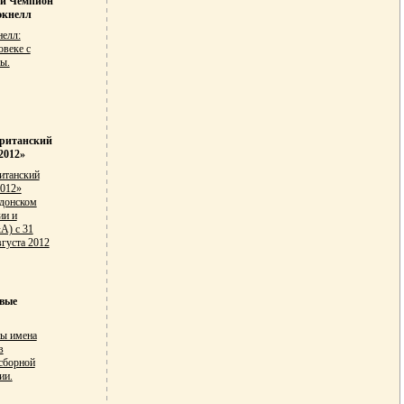
й Чемпион
экнелл
елл:
овеке с
ы.
ританский
2012»
итанский
2012»
ндонском
ии и
A) с 31
вгуста 2012
вые
ны имена
в
сборной
ии.