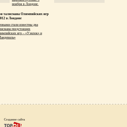
ноября в Лондоне.
и талисмана Олимпийских игр
2012 в Лондоне
рвыми стали известны два
лисмана предстоящих
импийских игр – «Уэнлок» и
андевиль»
Создание сайта