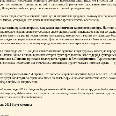
инственным удостоился чести стать столицей проведения олимпиады уже в третий раз (
ах), он принимает тридцатую по счёту олимпиаду. В результате голосования, итоги кото
, Лондон был выбран среди 5 претендентов столицей проведения игр.
огих видов спорта, англичане очень ценят спортивные традиции, поэтому мэр города п
й мира», утверждая, что яркое и неповторимое зрелище гостям обеспечено.
 заявлена организаторами, как самая экологичная за всю историю игр.
На этапе с
и повторное использование мусора при сносе старых зданий и использование новых эко
овано ввести запрет на передвижение на машинах, вместо этого гостям и участникам бу
елосипеды или передвижение пешком. Для популяризации экологически безопасных вело
х гигантских парковок по всему городу проложили километры велосипедных дорожек.
то Олимпиада 2012 в Лондоне снизит внимание туристов к культурному наследию города
я Limited Edition London, в рамках которой будет предложен в 2012 году ряд культурны
импиада в Лондоне призвана поддержать туризм в Великобритании.
Туристические
и последних нескольких лет отмечалось уменьшение туристического потока в страну — у
не будут участвовать 204 страны. Это событие мирового масштаба будут освещать СМИ
а будут наблюдать за соревнованиями по телевизору, а немалое количество людей захо
победы любимых спортсменов.
ей олимпиаде 2012 в Лондоне будет знаменитый британский режиссер Дэнни Бойл, изве
ей спустя», «Миллионер из трущоб». В его команде также будут задействованы другие 
 известные люди Великобритании.
ды 2012 будут следить:
нников,