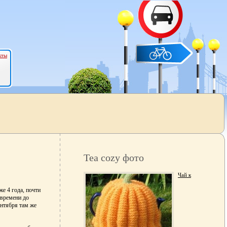
кты
Tea cozy фото
Чай к
е 4 года, почти
 времени до
ентября там же