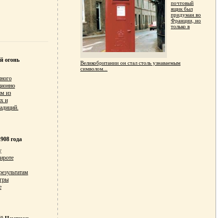
почтовый
ящик был
придуман во
Франции, но
только в
й огонь
Великобритании он стал столь узнаваемым
символом...
нного
ционно
им из
х и
адиций.
908 года
у
широте
результатам
гры
е