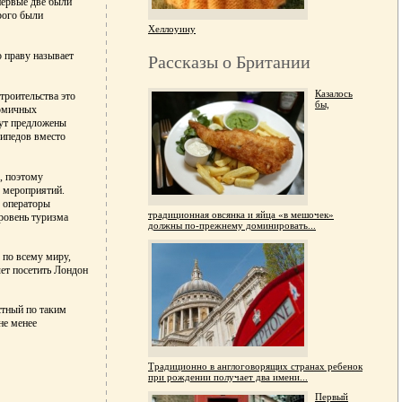
первые две были
рого были
Хеллоуину
о праву называет
Рассказы о Британии
Казалось
троительства это
бы,
номичных
дут предложены
сипедов вместо
, поэтому
х мероприятий.
 операторы
традиционная овсянка и яйца «в мешочек»
ровень туризма
должны по-прежнему доминировать...
 по всему миру,
чет посетить Лондон
стный по таким
не менее
Традиционно в англоговорящих странах ребенок
при рождении получает два имени...
Первый