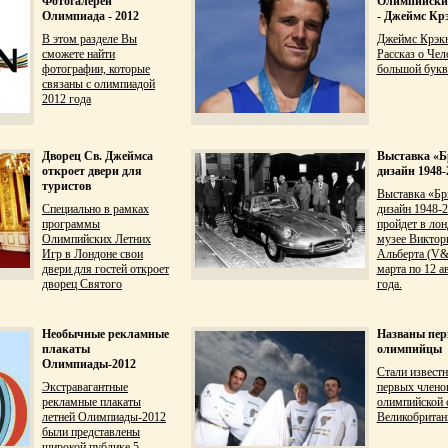
Фотогалереи
Олимпийски
Олимпиада - 2012
- Джеймс Кр
В этом разделе Вы
Джеймс Крэкн
сможете найти
Рассказ о Чел
фотографии, которые
большой букв
связаны с олимпиадой
2012 года
Дворец Св. Джеймса
Выставка «Б
откроет двери для
дизайн 1948-
туристов
Выставка «Бр
Специально в рамках
дизайн 1948-
программы
пройдет в ло
Олимпийских Летних
музее Виктор
Игр в Лондоне свои
Альберта (V&
двери для гостей откроет
марта по 12 а
дворец Святого
года.
Необычные рекламные
Названы пер
плакаты
олимпийцы
Олимпиады-2012
Стали извест
Экстравагантные
первых члено
рекламные плакаты
олимпийской 
летней Олимпиады-2012
Великобритан
были представлены
широкой публике 5