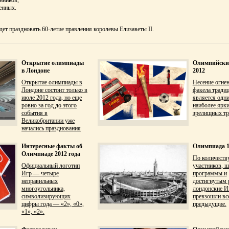
енных.
дет праздновать 60-летие правления королевы Елизаветы II.
Открытие олимпиады
Олимпийски
в Лондоне
2012
Открытие олимпиады в
Несение огне
Лондоне состоит только в
факела тради
июле 2012 года, но еще
является одн
ровно за год до этого
наиболее ярки
события в
зрелищных тр
Великобритании уже
начались празднования
Интересные факты об
Олимпиада 1
Олимпиаде 2012 года
По количеств
Официальный логотип
участников, 
Игр — четыре
программы и
неправильных
достигнутым 
многоугольника,
лондонские И
символизирующих
превзошли вс
цифры года — «2», «0»,
предыдущие.
«1», «2».