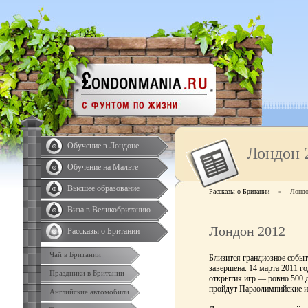
Обучение в Лондоне
Лондон 
Обучение на Мальте
Высшее образование
Рассказы о Британии
»
Лондо
Виза в Великобританию
Лондон 2012
Рассказы о Британии
Чай в Британии
Близится грандиозное событ
завершена. 14 марта 2011 г
Праздники в Британии
открытия игр — ровно 500 дн
пройдут Параолимпийские и
Английские автомобили