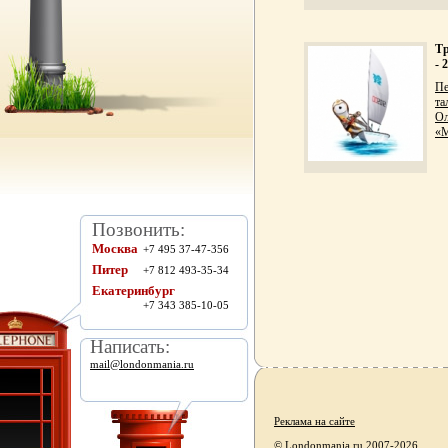
Тр
- 
Пе
та
Ол
«М
Позвонить:
Москва
+7 495 37-47-356
Питер
+7 812 493-35-34
Екатеринбург
+7 343 385-10-05
Написать:
mail@londonmania.ru
Реклама на сайте
© Londonmania.ru 2007-2026