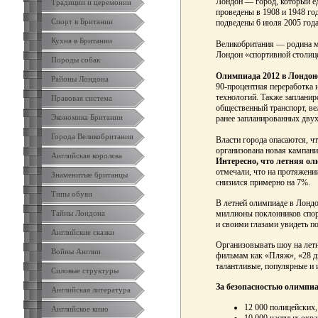
Лондон — город, который ед
Традиции и церемонии
проведены в 1908 и 1948 год
Спорт в Британии
подведены 6 июля 2005 года
Кухня в Британии
Великобритания — родина мн
Лондон «спортивной столице
Породы собак
Олимпиада 2012 в Лондоне
Районы Лондона
90-процентная переработка 
технологий. Также запланир
Правовая система
общественный транспорт, в
Экономика Британии
ранее запланированных дву
Города Великобритании
Власти города опасаются, ч
организована новая кампани
Английская королева
Интересно, что летняя ол
отмечали, что на протяжени
Знаменитые британцы
снизился примерно на 7%.
Типы обуви
В летней олимпиаде в Лондо
миллионы поклонников спорт
Тайны Лондона
и своими глазами увидеть 
Английские сказки
Организовывать шоу на летн
Войны Англии
фильмам как «Пляж», «28 дн
талантливые, популярные и
Силовые структуры
За безопасностью олимпиа
Английская литература
12 000 полицейских,
Английское кино
10 000 частных охра