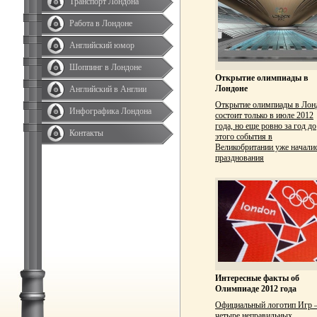
Транспорт Лондона
Работа в Лондоне
Английский юмор
Шоппинг в Лондоне
Открытие олимпиады в
Лондоне
Английский в Англии
Открытие олимпиады в Лон
Инфографика Лондона
состоит только в июле 2012
года, но еще ровно за год до
Контакты
этого события в
Великобритании уже начали
празднования
Интересные факты об
Олимпиаде 2012 года
Официальный логотип Игр
четыре неправильных