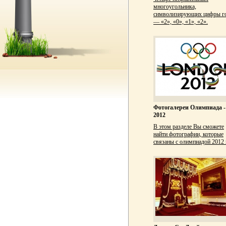
многоугольника,
символизирующих цифры г
— «2», «0», «1», «2».
Фотогалереи Олимпиада -
2012
В этом разделе Вы сможете
найти фотографии, которые
связаны с олимпиадой 2012 