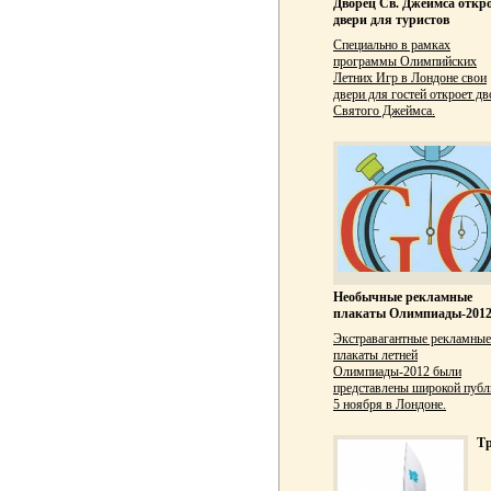
Дворец Св. Джеймса откр
двери для туристов
Специально в рамках
программы Олимпийских
Летних Игр в Лондоне свои
двери для гостей откроет дв
Святого Джеймса.
Необычные рекламные
плакаты Олимпиады-201
Экстравагантные рекламные
плакаты летней
Олимпиады-2012 были
представлены широкой публ
5 ноября в Лондоне.
Т