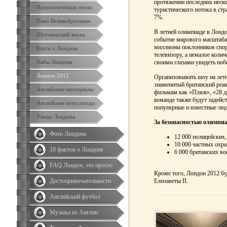
протяжении последних неск
Патриотические песни
туристического потока в ст
7%.
Пиво Великобритании
В летней олимпиаде в Лондо
Шотландский виски
событие мирового масштаба
миллионы поклонников спор
Блоги о Лондоне
телевизору, а немалое колич
своими глазами увидеть по
Пабы Лондона
Лондон 2012
Организовывать шоу на летн
знаменитый британский режи
Английские мотоциклы
фильмам как «Пляж», «28 д
команде также будут задейс
Английские велосипеды
популярные и известные лю
Улицы Лондона
За безопасностью олимпиа
Фото Лондона
12 000 полицейских,
10 000 частных охра
10 фактов о Лондоне
6 000 британских во
FAQ Лондон, это просто
Кроме того, Лондон 2012 бу
Елизаветы II.
Достопримечательности
Английский футбол
Музыка из Англии