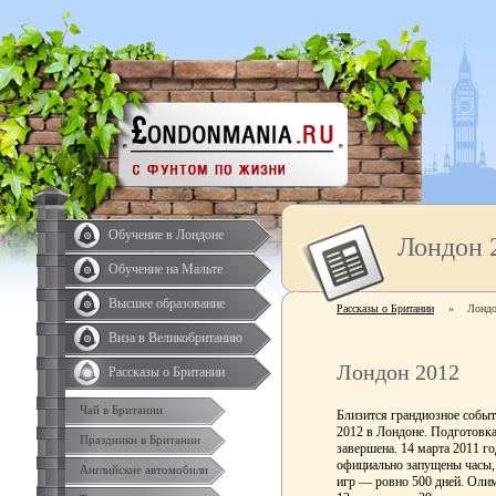
Обучение в Лондоне
Лондон 
Обучение на Мальте
Высшее образование
Рассказы о Британии
»
Лондо
Виза в Великобританию
Лондон 2012
Рассказы о Британии
Чай в Британии
Близится грандиозное собы
2012 в Лондоне. Подготовка 
Праздники в Британии
завершена. 14 марта 2011 г
официально запущены часы, 
Английские автомобили
игр — ровно 500 дней. Олим