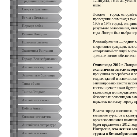
12 августа, а с 29 августа 
Традиции и церемонии
игры.
Спорт в Британии
Лондон — город, который ед
Кухня в Британии
проведения олимпиады уже в
1908 и 1948 годах), он при
Породы собак
результате голосования, ит
года, Лондон был выбран ср
Районы Лондона
Великобритания — родина мн
Правовая система
спортивные традиции, поэто
Экономика Британии
«спортивной столицей мира»
зрелище гостям обеспечено.
Города Великобритании
Олимпиада 2012 в Лондоне
Английская королева
экологичная за всю истор
процентная переработка и п
Знаменитые британцы
старых зданий и использова
запланировано ввести запре
Типы обуви
гостям и участникам будут 
Тайны Лондона
велосипеды или передвижен
безопасных велосипедов вме
Английские сказки
парковок по всему городу 
Войны Англии
Власти города опасаются, ч
внимание туристов к культу
Силовые структуры
организована новая кампания
будет предложен в 2012 год
Английская литература
Интересно, что летняя ол
Английское кино
туризм в Великобритании