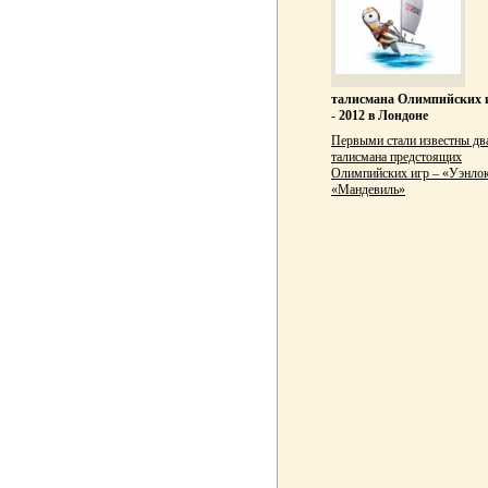
талисмана Олимпийских 
- 2012 в Лондоне
Первыми стали известны дв
талисмана предстоящих
Олимпийских игр – «Уэнлок
«Мандевиль»