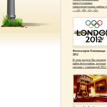
многоугольника,
символизирующих цифры г
— «2», «0», «1», «2».
Фотогалереи Олимпиада -
2012
В этом разделе Вы сможете
найти фотографии, которые
связаны с олимпиадой 2012 