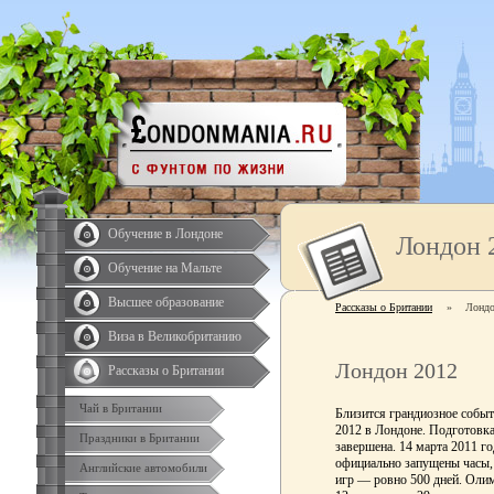
Обучение в Лондоне
Лондон 
Обучение на Мальте
Высшее образование
Рассказы о Британии
»
Лондо
Виза в Великобританию
Лондон 2012
Рассказы о Британии
Чай в Британии
Близится грандиозное собы
2012 в Лондоне. Подготовка 
Праздники в Британии
завершена. 14 марта 2011 г
официально запущены часы, 
Английские автомобили
игр — ровно 500 дней. Олим