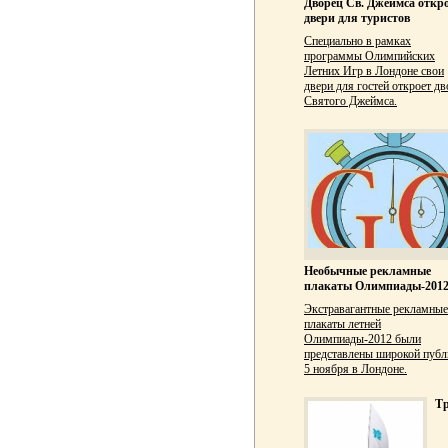
Дворец Св. Джеймса откр
двери для туристов
Специально в рамках
программы Олимпийских
Летних Игр в Лондоне свои
двери для гостей откроет дв
Святого Джеймса.
Необычные рекламные
плакаты Олимпиады-201
Экстравагантные рекламные
плакаты летней
Олимпиады-2012 были
представлены широкой публ
5 ноября в Лондоне.
Т