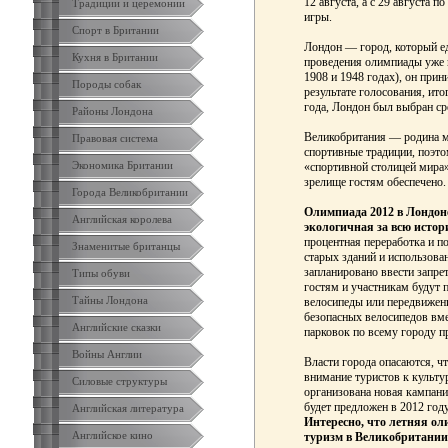
12 августа, а с 29 августа 
Традиции и церемонии
игры.
Спорт в Британии
Лондон — город, который ед
Кухня в Британии
проведения олимпиады уже в
1908 и 1948 годах), он при
Породы собак
результате голосования, ит
года, Лондон был выбран ср
Районы Лондона
Великобритания — родина мн
Правовая система
спортивные традиции, поэто
Экономика Британии
«спортивной столицей мира»
зрелище гостям обеспечено.
Города Великобритании
Олимпиада 2012 в Лондоне
Английская королева
экологичная за всю истор
процентная переработка и п
Знаменитые британцы
старых зданий и использова
запланировано ввести запре
Типы обуви
гостям и участникам будут 
Тайны Лондона
велосипеды или передвижен
безопасных велосипедов вме
Английские сказки
парковок по всему городу 
Войны Англии
Власти города опасаются, ч
внимание туристов к культу
Силовые структуры
организована новая кампания
будет предложен в 2012 год
Английская литература
Интересно, что летняя ол
Английское кино
туризм в Великобритании