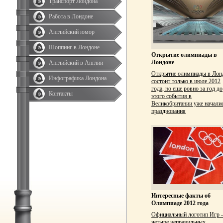
Транспорт Лондона
Работа в Лондоне
Английский юмор
Шоппинг в Лондоне
Открытие олимпиады в
Лондоне
Английский в Англии
Открытие олимпиады в Лон
Инфографика Лондона
состоит только в июле 2012
года, но еще ровно за год до
Контакты
этого события в
Великобритании уже начали
празднования
Интересные факты об
Олимпиаде 2012 года
Официальный логотип Игр
четыре неправильных