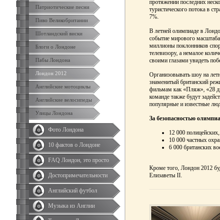
протяжении последних неск
Патриотические песни
туристического потока в ст
7%.
Пиво Великобритании
В летней олимпиаде в Лондо
Шотландский виски
событие мирового масштаба
миллионы поклонников спор
Блоги о Лондоне
телевизору, а немалое колич
своими глазами увидеть по
Пабы Лондона
Лондон 2012
Организовывать шоу на летн
знаменитый британский режи
Английские мотоциклы
фильмам как «Пляж», «28 д
команде также будут задейс
Английские велосипеды
популярные и известные лю
Улицы Лондона
За безопасностью олимпиа
Фото Лондона
12 000 полицейских,
10 000 частных охра
10 фактов о Лондоне
6 000 британских во
FAQ Лондон, это просто
Кроме того, Лондон 2012 бу
Елизаветы II.
Достопримечательности
Английский футбол
Музыка из Англии