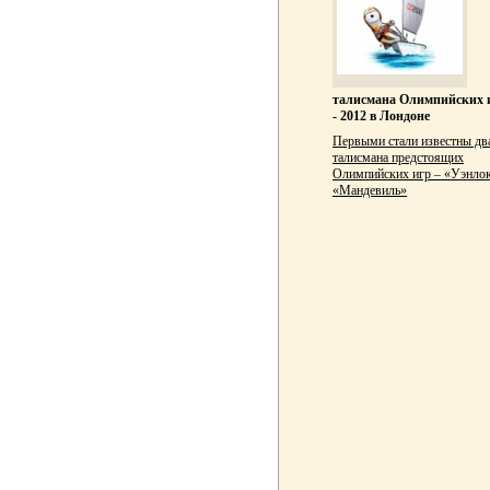
талисмана Олимпийских 
- 2012 в Лондоне
Первыми стали известны дв
талисмана предстоящих
Олимпийских игр – «Уэнлок
«Мандевиль»