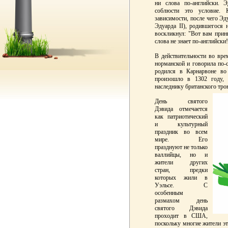
ни слова по-английски. 
соблюсти это условие. 
зависимости, после чего Эд
Эдуарда II), родившегося 
воскликнул: "Вот вам прин
слова не знает по-английски
В действительности во вре
норманской и говорила по-с
родился в Карнарвоне во
произошло в 1302 году, 
наследнику британского тро
День святого
Дэвида отмечается
как патриотический
и культурный
праздник во всем
мире. Его
празднуют не только
валлийцы, но и
жители других
стран, предки
которых жили в
Уэльсе. С
особенным
размахом день
святого Дэвида
проходит в США,
поскольку многие жители э