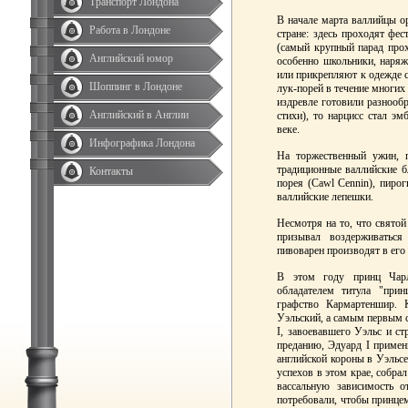
Транспорт Лондона
В начале марта валлийцы о
Работа в Лондоне
стране: здесь проходят фес
(самый крупный парад прох
Английский юмор
особенно школьники, наря
или прикрепляют к одежде 
Шоппинг в Лондоне
лук-порей в течение многих 
издревле готовили разнооб
Английский в Англии
стихи), то нарцисс стал э
веке.
Инфографика Лондона
На торжественный ужин, 
традиционные валлийские б
Контакты
порея (Cawl Cennin), пиро
валлийские лепешки.
Несмотря на то, что святой
призывал воздерживаться
пивоварен производят в его 
В этом году принц Чарл
обладателем титула "прин
графство Кармартеншир. 
Уэльский, а самым первым с
I, завоевавшего Уэльс и с
преданию, Эдуард I примен
английской короны в Уэльсе
успехов в этом крае, собра
вассальную зависимость о
потребовали, чтобы принце