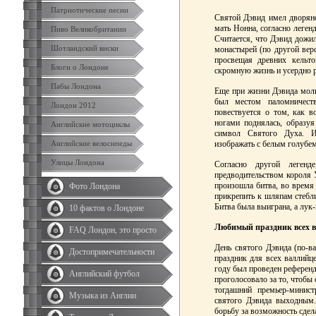
Патриотические песни
Святой Дэвид имел дворянс
мать Нонна, согласно леген
Пиво Великобритании
Считается, что Дэвид дожил
Шотландский виски
монастырей (по другой вер
просвещая древних кельт
Блоги о Лондоне
скромную жизнь и усердно р
Пабы Лондона
Еще при жизни Дэвида молв
был местом паломничест
Лондон 2012
повествуется о том, как 
ногами поднялась, образу
Английские мотоциклы
символ Святого Духа. И
Английские велосипеды
изображать с белым голубем
Улицы Лондона
Согласно другой леген
предводительством короля У
произошла битва, во время
Фото Лондона
прикрепить к шляпам стебли
Битва была выиграна, а лук
10 фактов о Лондоне
Любимый праздник всех 
FAQ Лондон, это просто
День святого Дэвида (по-
Достопримечательности
праздник для всех валлийц
году был проведен референд
Английский футбол
проголосовало за то, чтобы 
тогдашний премьер-минист
Музыка из Англии
святого Дэвида выходным.
борьбу за возможность сдел