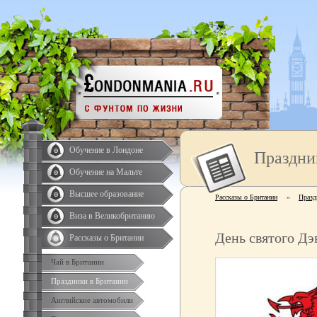
Обучение в Лондоне
Праздни
Обучение на Мальте
Высшее образование
Рассказы о Британии
»
Празд
Виза в Великобританию
День святого Дэ
Рассказы о Британии
Чай в Британии
Праздники в Британии
Английские автомобили