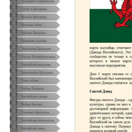
Традиции и церемонии
Спорт в Британии
Кухня в Британии
Породы собак
Районы Лондона
Правовая система
марта валлийцы отмечают 
Экономика Британии
(Давида Валлийского). Это
сообщества не только в с
Города Великобритании
которого в начале марта
Английская королева
массовсые мероприятия.
Знаменитые британцы
Дата 1 марта связана со 
Валлийский был канонизиров
Типы обуви
святого Дэвида считается 
Тайны Лондона
Святой Дэвид
Английские сказки
Фигура святого Дэвида - о
культуры, однако он жил в 
Войны Англии
достоверной информации. 
Силовые структуры
удивительных историй, одн
друг от друга, и сейчас не
Английская литература
Валлийский на самом деле.
Дэвида к святому Патрику 
Английское кино
появится великий святой.