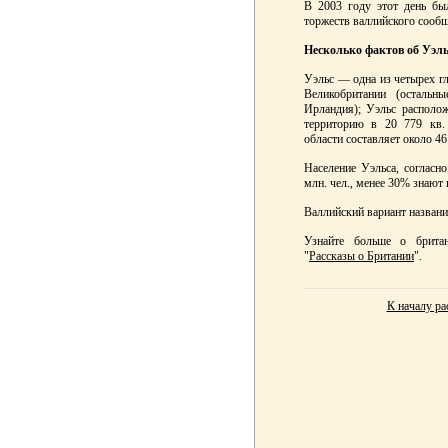
В 2003 году этот день бы
торжеств валлийского сооб
Несколько фактов об Уэль
Уэльс — одна из четырех г
Великобритании (осталь
Ирландия); Уэльс располож
территорию в 20 779 кв.
области составляет около 46
Население Уэльса, согласно
млн. чел., менее 30% знают
Валлийский вариант назван
Узнайте больше о британ
"
Рассказы о Британии
".
К началу ра