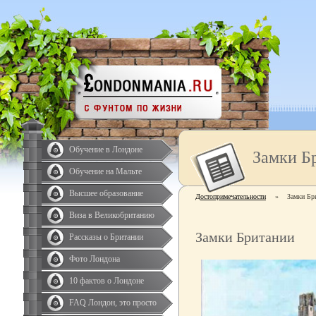
Обучение в Лондоне
Замки Б
Обучение на Мальте
Высшее образование
Достопримечательности
»
Замки Бр
Виза в Великобританию
Замки Британии
Рассказы о Британии
Фото Лондона
10 фактов о Лондоне
FAQ Лондон, это просто