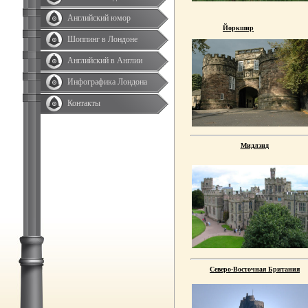
Английский юмор
Йоркшир
Шоппинг в Лондоне
Английский в Англии
Инфографика Лондона
Контакты
Мидлэнд
Северо-Восточная Британия