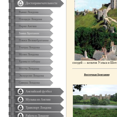
Достопримечательности
Рынки Лондона
Площади Лондона
Парки Англии
Замки Британии
Пляжи Великобритании
Театры Лондона
Музеи Лондона
Храмы и соборы
соседей
—
кельтов Уэльса и Шотл
Мосты Лондона
Восточная Британия
Экскурсии Лондона
Скверы Лондона
Английский футбол
Музыка из Англии
Транспорт Лондона
Работа в Лондоне