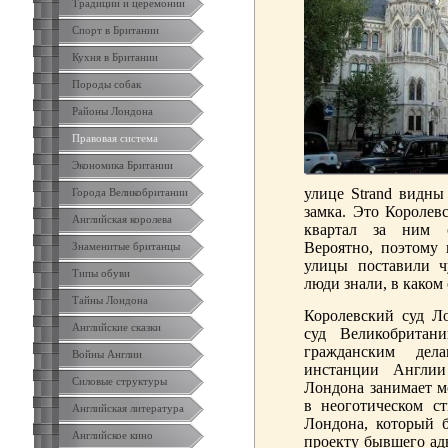
Традиции и церемонии
Спорт в Британии
Кухня в Британии
Породы собак
Районы Лондона
Правовая система
Экономика Британии
улице Strand видны
Города Великобритании
замка. Это Королев
Английская королева
квартал за ним о
Вероятно, поэтому 
Знаменитые британцы
улицы поставили 
Типы обуви
люди знали, в каком
Тайны Лондона
Королевский суд 
Английские сказки
суд Великобритан
гражданским дел
Войны Англии
инстанции Англии
Силовые структуры
Лондона занимает м
в неоготическом с
Английская литература
Лондона, который б
Английское кино
проекту бывшего ад