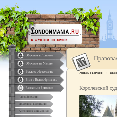
Обучение в Лондоне
Правова
Обучение на Мальте
Высшее образование
Рассказы о Британии
»
Право
Виза в Великобританию
Королевский суд
Рассказы о Британии
Чай в Британии
Праздники в Британии
Английские автомобили