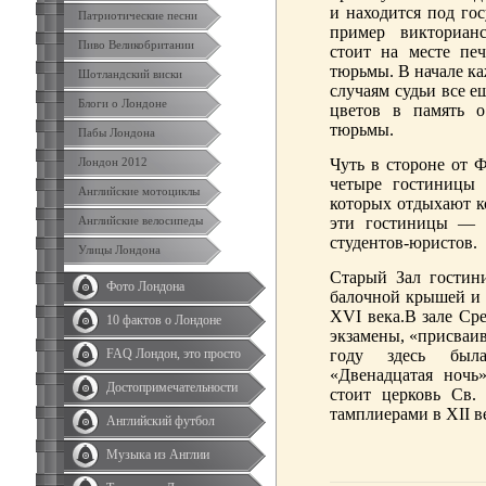
и находится под го
Патриотические песни
пример викториан
Пиво Великобритании
стоит на месте пе
тюрьмы. В начале к
Шотландский виски
случаям судьи все е
Блоги о Лондоне
цветов в память о
тюрьмы.
Пабы Лондона
Лондон 2012
Чуть в стороне от 
четыре гостиницы 
Английские мотоциклы
которых отдыхают к
Английские велосипеды
эти гостиницы — 
студентов-юристов.
Улицы Лондона
Старый Зал гостин
Фото Лондона
балочной крышей и 
XVI века.В зале Ср
10 фактов о Лондоне
экзамены, «присваив
FAQ Лондон, это просто
году здесь была
«Двенадцатая ночь
Достопримечательности
стоит церковь Св.
тамплиерами в XII в
Английский футбол
Музыка из Англии