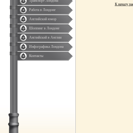
Транспорт Лондона
К началу ра
Работа в Лондоне
Английский юмор
Шоппинг в Лондоне
Английский в Англии
Инфографика Лондона
Контакты